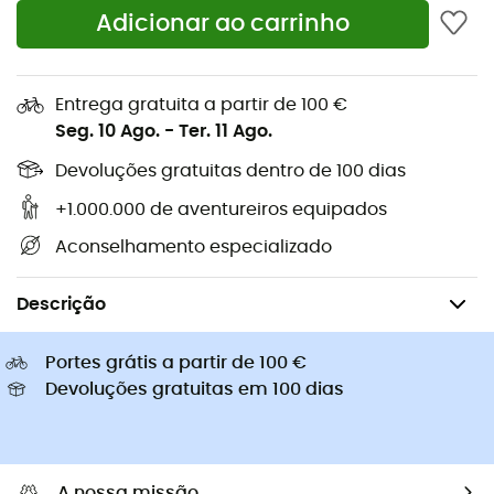
Pés de gato
Adicionar ao carrinho
Sapatilhas Altra
Sapatilhas caminhada de
Golas Buff
criança
Capacetes de ciclismo Abus
Capacetes de ciclismo
Entrega gratuita a partir de 100 €
Casacos penas Patagonia
Mochilas porta-bebé
Seg. 10 Ago.
-
Ter. 11 Ago.
Roupa de criança
Devoluções gratuitas dentro de 100 dias
+1.000.000 de aventureiros equipados
Aconselhamento especializado
Camping & Bivaque
Equipamento de dormir
Redes mosquiteiras 
Descrição
Portes grátis a partir de 100 €
Devoluções gratuitas em 100 dias
A nossa missão