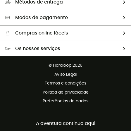
Métodos de entrega
Trocas & Devoluções
Segunda mão
Seleção eco-responsável
Modos de pagamento
Compras online fáceis
Portes grátis a partir de 100 €
Os nossos serviços
Devoluções gratuitas em 100 dias
Vendas para grupos e clubes
Apoio ao cliente gratuito
© Hardloop 2026
Programa de afiliados
Aviso Legal
Termos e condições
Politica de privacidade
Preferências de dados
A aventura continua aqui