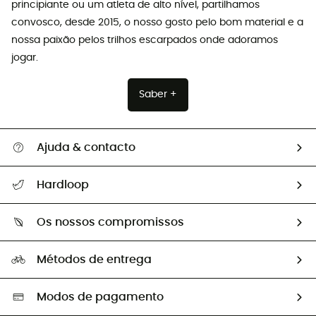
principiante ou um atleta de alto nível, partilhamos
convosco, desde 2015, o nosso gosto pelo bom material e a
nossa paixão pelos trilhos escarpados onde adoramos
jogar.
Saber +
Ajuda & contacto
Seguir a minha encomenda
Hardloop
Devoluções e reembolsos
Sobre Hardloop
Guia de tamanhos
Os nossos compromissos
HardGuides
Perguntas frequentes
A nossa pegada
Os nossos embaixadores
Métodos de entrega
Trocas & Devoluções
Segunda mão
Seleção eco-responsável
Modos de pagamento