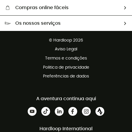
Compras online fáceis
Portes grátis a partir de 100 €
Os nossos serviços
Devoluções gratuitas em 100 dias
Vendas para grupos e clubes
Apoio ao cliente gratuito
© Hardloop 2026
Programa de afiliados
Aviso Legal
Termos e condições
Politica de privacidade
Preferências de dados
A aventura continua aqui
Hardloop International