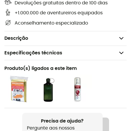
Dimensões: 75 x 30 x 24 cm
Devoluções gratuitas dentro de 100 dias
+1.000.000 de aventureiros equipados
Comprimento das costas: 35-56 cm
Aconselhamento especializado
Tamanho máximo do usuário: 158-178 cm
Peso: 2.030 g
Descrição
Especificações técnicas
Recomendado para
Produto(s) ligados a este item
Caminhada / Trekking
Género
Mulher
Peso
2 030 g
Precisa de ajuda?
Pergunte aos nossos
Nome do produto