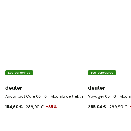
Sim
Correias de compressão
Sim
Eco-concebido
Eco-concebido
deuter
deuter
Aircontact Core 60+10 - Mochila de trekking homem
Voyager 65+10 - Mochi
184,90 €
289,90 €
-36%
255,04 €
299,90 €