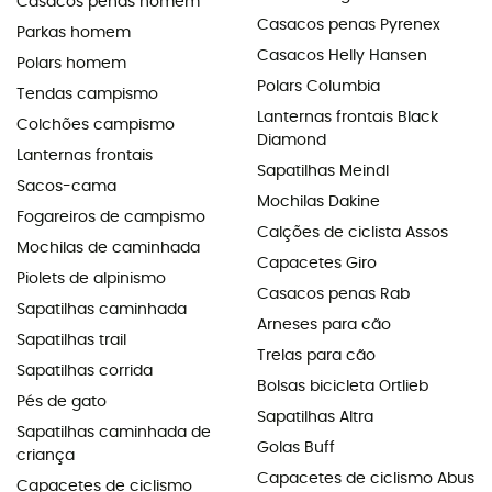
Casacos penas homem
Casacos penas Pyrenex
Parkas homem
Casacos Helly Hansen
Polars homem
Polars Columbia
Tendas campismo
Lanternas frontais Black
Colchões campismo
Diamond
Lanternas frontais
Sapatilhas Meindl
Sacos-cama
Mochilas Dakine
Fogareiros de campismo
Calções de ciclista Assos
Mochilas de caminhada
Capacetes Giro
Piolets de alpinismo
Casacos penas Rab
Sapatilhas caminhada
Arneses para cão
Sapatilhas trail
Trelas para cão
Sapatilhas corrida
Bolsas bicicleta Ortlieb
Pés de gato
Sapatilhas Altra
Sapatilhas caminhada de
Golas Buff
criança
Capacetes de ciclismo Abus
Capacetes de ciclismo