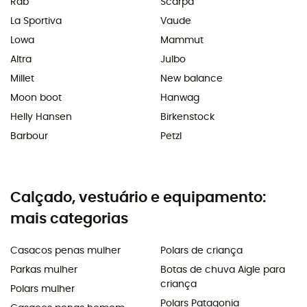
Rab
Scarpa
La Sportiva
Vaude
Lowa
Mammut
Altra
Julbo
Millet
New balance
Moon boot
Hanwag
Helly Hansen
Birkenstock
Barbour
Petzl
Calçado, vestuário e equipamento:
mais categorias
Casacos penas mulher
Polars de criança
Parkas mulher
Botas de chuva Aigle para
criança
Polars mulher
Polars Patagonia