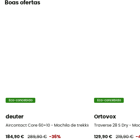
Boas ofertas
Eco-concebido
Eco-concebido
deuter
Ortovox
Aircontact Core 60+10 - Mochila de trekking homem
Traverse 28 S Dry - M
184,90 €
289,90 €
-36%
129,90 €
219,90 €
-