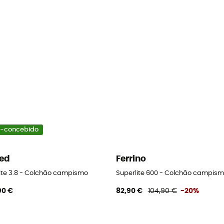
-concebido
ed
Ferrino
Lite 3.8 - Colchão campismo
Superlite 600 - Colchão campis
90 €
82,90 €
104,90 €
-20%