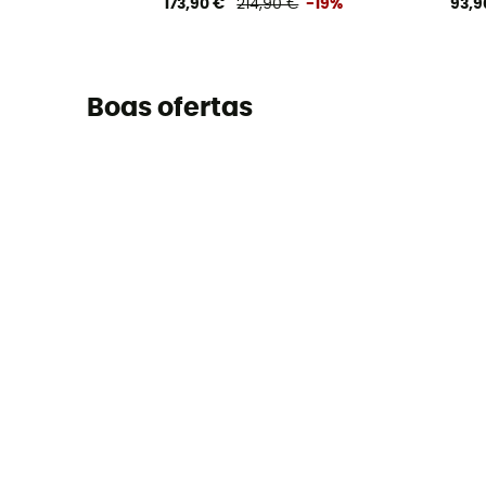
173,90 €
214,90 €
-19%
93,9
Boas ofertas