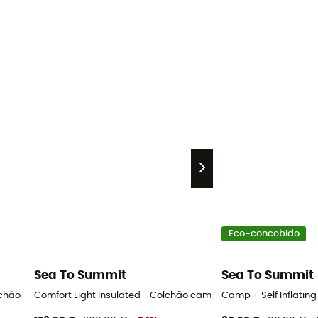
Eco-concebido
Sea To Summit
Sea To Summit
Colchão campismo
Comfort Light Insulated - Colchão campismo
Camp + Self Inflati