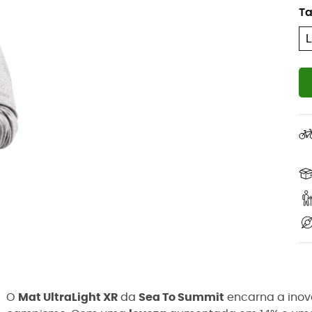
T
O
Mat UltraLight XR
da
Sea To Summit
encarna a inov