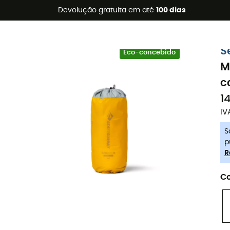
s de verão 🔥 -5% EXTRA a partir de 2 produtos* com o códig
Devolução gratuita em até
100 dias
-5% Extra - Code Summer5
S
Eco-concebido
M
c
1
IV
S
p
R
Co