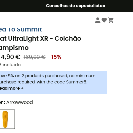
o Summer5
Conselhos de especialistas
Camping & Bivaque
Equipamento de dormir
Colchões campismo
ea To Summit
at UltraLight XR - Colchão
ampismo
44,90 €
169,90 €
-15%
A incluído
ave 5% on 2 products purchased, no minimum
urchase required, with the code Summer5.
ead more +
r
:
Arrowwood