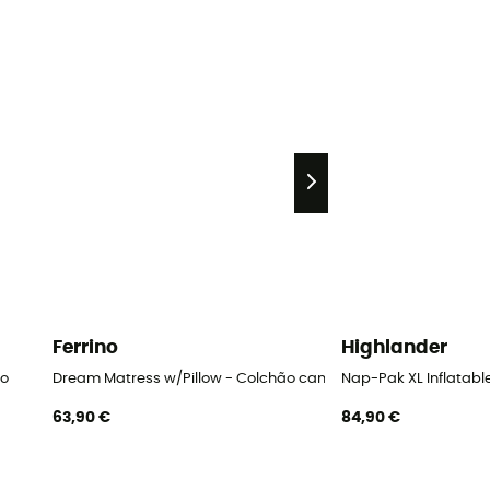
Ferrino
Highlander
mo
Dream Matress w/Pillow - Colchão campismo
Nap-Pak XL Inflatab
63,90 €
84,90 €