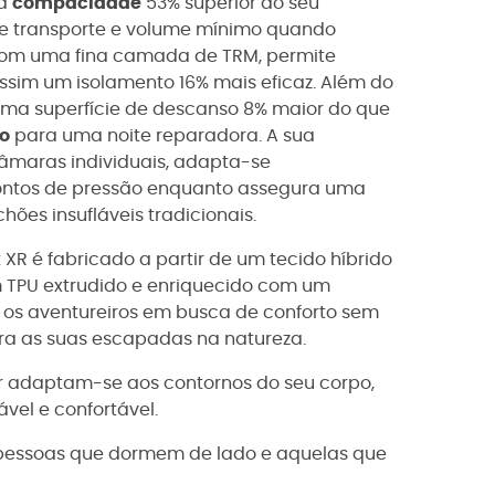
ma
compacidade
53% superior ao seu
 de transporte e volume mínimo quando
com uma fina camada de TRM, permite
assim um isolamento 16% mais eficaz. Além do
uma superfície de descanso 8% maior do que
mo
para uma noite reparadora. A sua
câmaras individuais, adapta-se
pontos de pressão enquanto assegura uma
es insufláveis tradicionais.
 XR é fabricado a partir de um tecido híbrido
 TPU extrudido e enriquecido com um
 os aventureiros em busca de conforto sem
ra as suas escapadas na natureza.
 ar adaptam-se aos contornos do seu corpo,
vel e confortável.
ra pessoas que dormem de lado e aquelas que