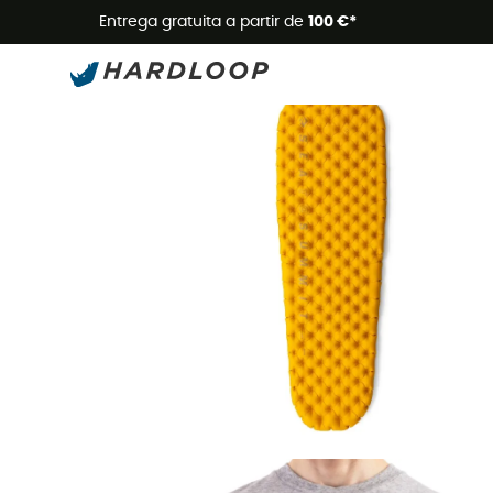
Promoçõe
Entrega gratuita a partir de
100 €*