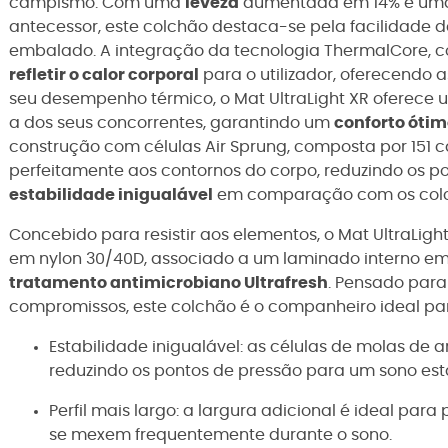
campismo. Com uma
leveza
aumentada em 14% e u
antecessor, este colchão destaca-se pela facilidade
embalado. A integração da tecnologia ThermalCore, 
refletir o calor corporal
para o utilizador, oferecendo 
seu desempenho térmico, o Mat UltraLight XR oferece 
a dos seus concorrentes, garantindo um
conforto óti
construção com células Air Sprung, composta por 151 
perfeitamente aos contornos do corpo, reduzindo os 
estabilidade inigualável
em comparação com os colchõ
Concebido para resistir aos elementos, o Mat UltraLight
em nylon 30/40D, associado a um laminado interno em
tratamento antimicrobiano Ultrafresh
. Pensado para
compromissos, este colchão é o companheiro ideal pa
Estabilidade inigualável: as células de molas de
reduzindo os pontos de pressão para um sono está
Perfil mais largo: a largura adicional é ideal pa
se mexem frequentemente durante o sono.