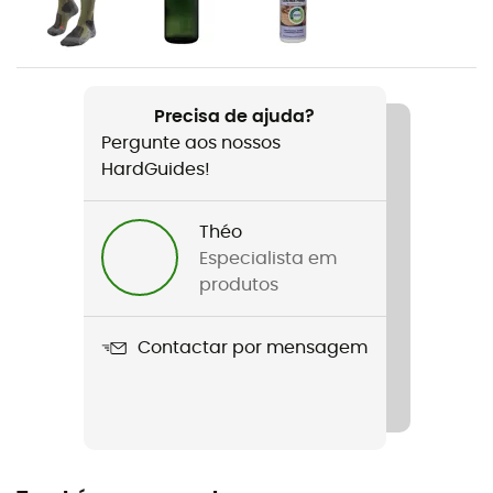
Homem
Peso
625 g
Precisa de ajuda?
Pergunte aos nossos
Nome do produto
HardGuides!
ZG Trek GTX
Crampons compatíveis
Théo
Não
Especialista em
produtos
Tecnologias utilizadas
Vibram / Gore-Tex / Active Impact / Heel Tension
Contactar por mensagem
Terreno
Caminho
Impermeabilidade