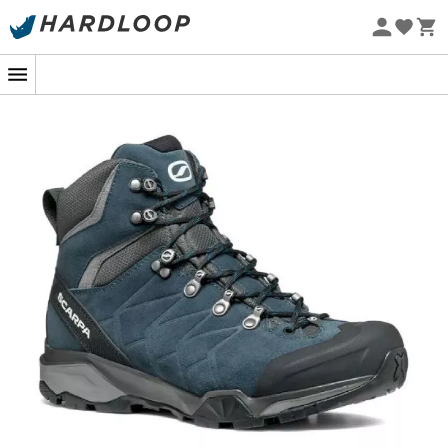
Promoções de verão 🔥 -5% EXTRA a partir de 2 produtos*
com o código Summer5
Eco-concebido