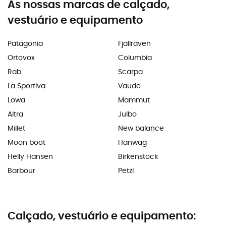
As nossas marcas de calçado,
vestuário e equipamento
Patagonia
Fjällräven
Ortovox
Columbia
Rab
Scarpa
La Sportiva
Vaude
Lowa
Mammut
Altra
Julbo
Millet
New balance
Moon boot
Hanwag
Helly Hansen
Birkenstock
Barbour
Petzl
Calçado, vestuário e equipamento: