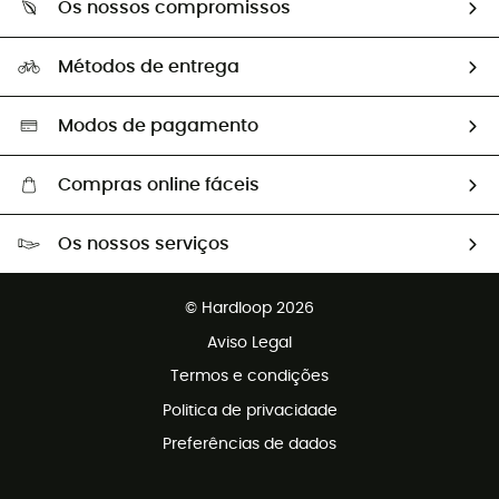
Os nossos compromissos
HardGuides
Perguntas frequentes
A nossa pegada
Os nossos embaixadores
Métodos de entrega
Trocas & Devoluções
Segunda mão
Seleção eco-responsável
Modos de pagamento
Compras online fáceis
Portes grátis a partir de 100 €
Os nossos serviços
Devoluções gratuitas em 100 dias
Vendas para grupos e clubes
Apoio ao cliente gratuito
© Hardloop 2026
Programa de afiliados
Aviso Legal
Termos e condições
Politica de privacidade
Preferências de dados