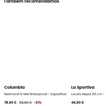
Também recomendamos
Sim
Sistema de amortecimento
Sim
Entressola
PU
Palmilha amovível
Sim
Sola exterior
Vibram
Altura do cano
Columbia
La Sportiva
Média
Redmond IV Mid Waterproof - Sapatilhas caminhada homem
Lacets Nepal 215 cm -
Etiqueta
78,90 €
99,90 €
-21%
44,90 €
Origem Europeia Garantida