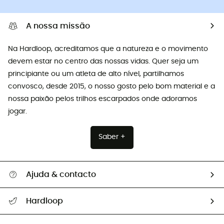
A nossa missão
Na Hardloop, acreditamos que a natureza e o movimento
devem estar no centro das nossas vidas. Quer seja um
principiante ou um atleta de alto nível, partilhamos
convosco, desde 2015, o nosso gosto pelo bom material e a
nossa paixão pelos trilhos escarpados onde adoramos
jogar.
Saber +
Ajuda & contacto
Seguir a minha encomenda
Hardloop
Devoluções e reembolsos
Sobre Hardloop
Guia de tamanhos