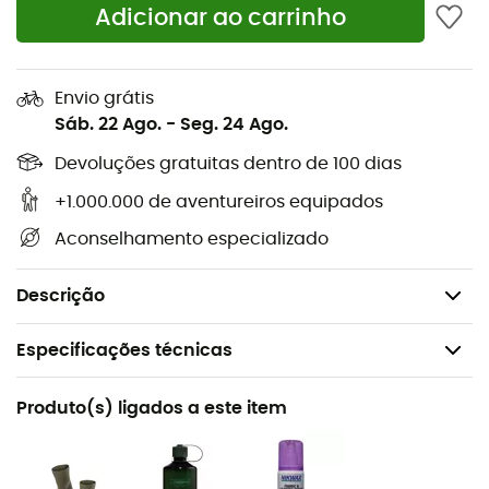
graças a uma impermeabilidade inigualável. A
Zg Trek
Adicionar ao carrinho
Gtx
da
Scarpa
é uma bota de trekking fiável e de alto
desempenho, ideal para as suas aventuras mais
exigentes.
Envio grátis
Sáb. 22 Ago.
-
Seg. 24 Ago.
Sola Vibram
ActiveImpact Technology
Devoluções gratuitas dentro de 100 dias
Suporte do calcanhar Heel Tension
+1.000.000 de aventureiros equipados
Laço rápido Speed Lacing
Aconselhamento especializado
Cano Fit Collar para melhor suporte do tornozelo
Flex-Point para uma flexibilidade melhorada
Descrição
Especificações técnicas
Recomendado para
Produto(s) ligados a este item
Caminhada / Trekking
Género