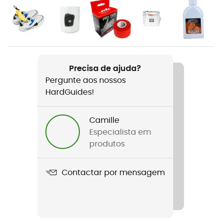
de grandes vias / Escalada desportiva
Género
Homem / Mulher
Peso
Precisa de ajuda?
2 x 230 g
Pergunte aos nossos
HardGuides!
Nome do produto
Instinct VSR
Camille
Especialista em
Características
produtos
Rubber tailstock
Contactar por mensagem
Tecnologias utilizadas
Bi-Tension™ / BI Tension System
Rigidez da sola