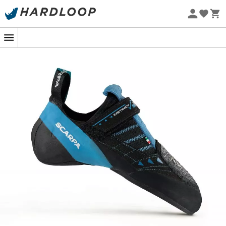
Promoções de verão 🔥 -5% EXTRA a partir de 2 produtos*
com o código Summer5
Blocos ou salas, a precisão e a flexibilidade não são
Eco-concebido
opcionais!
Versáteis e eficazes, os
pés de gato Instinct VSR
da
Scarpa
são perfeitos para os
escaladores regulares
que procuram um par com uma curvatura acentuada
e flexibilidade para uma melhor precisão.
Cópia dos best-sellers Instinct VR da Scarpa
, estes
pés de gato
Instinct VSR
possuem uma
curvatura
mais pronunciada
mas não exagerada e
oferecem
mais flexibilidade
para garantir apoios de pé ainda
mais precisos e rápidos.
Foram
concebidos para os escaladores da equipa
Scarpa
que procuravam um pé de gato ainda mais
flexível.