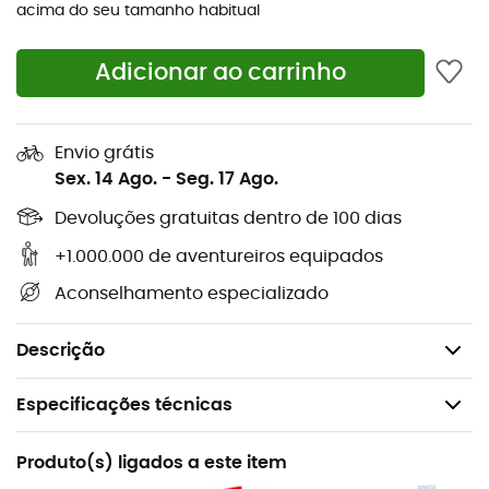
acima do seu tamanho habitual
Velcro largo,
Curvatura acentuada,
Adicionar ao carrinho
Construção em duas partes para flexibilidade,
Calcanhar que empurra forte coberto de
Envio grátis
borracha,
Sex. 14 Ago.
-
Seg. 17 Ago.
Parte superior sintética que cede pouco,
Devoluções gratuitas dentro de 100 dias
Sistema bi-tension para manter uma tensão entre
a ponta e o calcanhar,
+1.000.000 de aventureiros equipados
Pontas finas, precisas e afiadas,
Aconselhamento especializado
Borracha Vibram XS Grip 2,
Peso: 230 g.
Descrição
Especificações técnicas
Recomendado para
Produto(s) ligados a este item
Escalada em bloco / Escalada em ginásio / Escalada