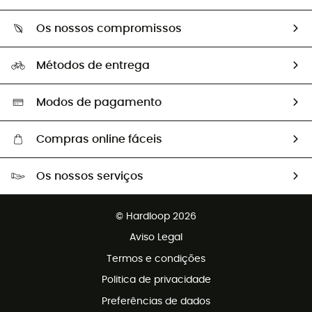
Devoluções e reembolsos
Sobre Hardloop
Guia de tamanhos
Os nossos compromissos
HardGuides
Perguntas frequentes
A nossa pegada
Os nossos embaixadores
Métodos de entrega
Trocas & Devoluções
Segunda mão
Seleção eco-responsável
Modos de pagamento
Compras online fáceis
Portes grátis a partir de 100 €
Os nossos serviços
Devoluções gratuitas em 100 dias
Vendas para grupos e clubes
Apoio ao cliente gratuito
© Hardloop 2026
Programa de afiliados
Aviso Legal
Termos e condições
Politica de privacidade
Preferências de dados