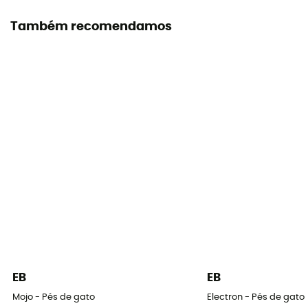
Rígido
Também recomendamos
Sola exterior
Vibram / Vibram® XS Grip 2
Etiqueta
Origem Europeia Garantida
Sistema de fecho
Velcro
Material da parte superior
Microfiber
Chinelos
Sapatilha com velcros
EB
EB
Tensão traseira
Mojo - Pés de gato
Electron - Pés de gato
Forte