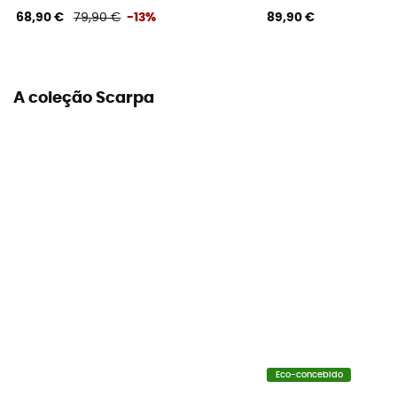
68,90 €
79,90 €
-13%
89,90 €
Espessura da sola
3,5 mm
A coleção Scarpa
Forma do pé
Pé grego
Largura do pé
Largo
Possibilidade de ressolagem
Sim
Curvatura
Leve
Eco-concebido