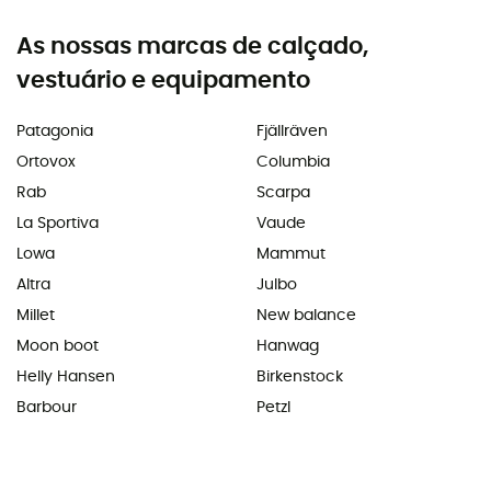
As nossas marcas de calçado,
vestuário e equipamento
Patagonia
Fjällräven
Ortovox
Columbia
Rab
Scarpa
La Sportiva
Vaude
Lowa
Mammut
Altra
Julbo
Millet
New balance
Moon boot
Hanwag
Helly Hansen
Birkenstock
Barbour
Petzl