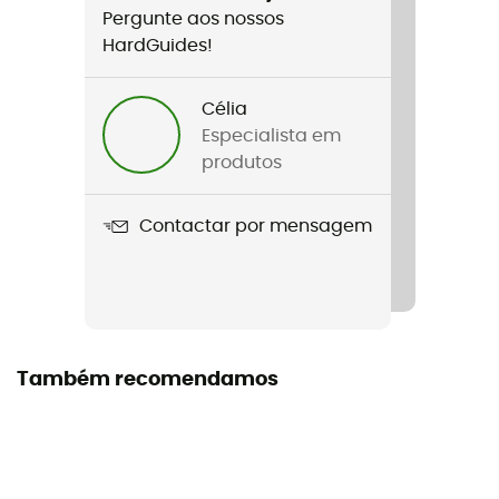
Pergunte aos nossos
Estação
HardGuides!
3 estações
Capacidade
Célia
2 pessoas
Especialista em
produtos
Autoportante
Sim
Contactar por mensagem
Número de peças
1
Dimensões
Também recomendamos
208 x 128 x 112 cm
Dimensões dobradas
50 x 16