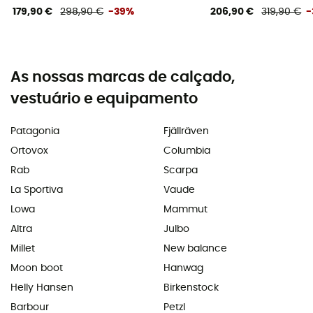
179,90 €
298,90 €
-39%
206,90 €
319,90 €
-
As nossas marcas de calçado,
vestuário e equipamento
Patagonia
Fjällräven
Ortovox
Columbia
Rab
Scarpa
La Sportiva
Vaude
Lowa
Mammut
Altra
Julbo
Millet
New balance
Moon boot
Hanwag
Helly Hansen
Birkenstock
Barbour
Petzl