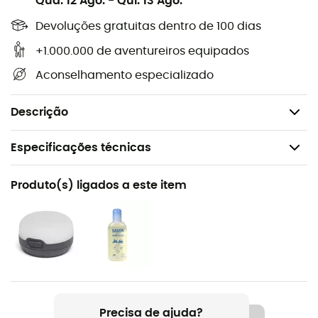
Qua. 12 Ago.
-
Qui. 13 Ago.
Estação: 3-4
Dimensões no chão: 208 x 128 cm
Devoluções gratuitas dentro de 100 dias
Dimensões dobrada: 50 x 16 cm
+1.000.000 de aventureiros equipados
Altura máxima: 112 cm
Aconselhamento especializado
Peso mínimo: 1.760 g
Peso embalado: 1.960 g
Descrição
Especificações técnicas
Recomendado para
Produto(s) ligados a este item
Caminhada / Trekking / Campismo
Peso
1960 g
Nome do produto
Kunai 2P
Precisa de ajuda?