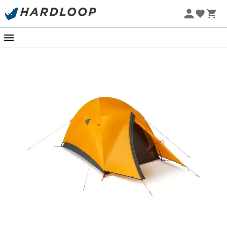
marca
Nemo
. Apresentada no seu lançamento como a
Promoções de verão 🔥 -5% EXTRA a partir de 2 produtos*
tenda mais versátil do mercado para caminhadas
com o código Summer5
durante todo o ano, é adaptada a todas as condições
possíveis. Desde o clima mais seco ao mais úmido,
nada deterá a
Kunai
2P
. Sua construção robusta e
forma agressiva são projetadas para desafiar o vento,
a chuva e a neve. Existem poucas tendas tão eficientes
para um volume e peso tão reduzidos. Em 2020, a
Kunai
2P
foi atualizada com uma área de entrada revisada,
um vestíbulo mais espaçoso e painéis de malha
maiores no interior.
Tanto uma tenda de caminhada quanto uma
tenda de alpinismo com um design 4 estações
único e versátil
Perfil afilado, barra frontal agressiva e a tenda
interna à prova de vento protegem você em
condições meteorológicas extremas
A construção do piso garante uma tenda seca,