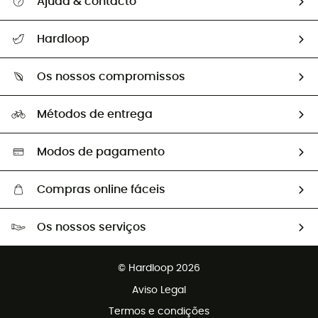
Ajuda & contacto
Seguir a minha encomenda
Hardloop
Devoluções e reembolsos
Sobre Hardloop
Guia de tamanhos
Os nossos compromissos
HardGuides
Perguntas frequentes
A nossa pegada
Os nossos embaixadores
Métodos de entrega
Trocas & Devoluções
Segunda mão
Seleção eco-responsável
Modos de pagamento
Compras online fáceis
Portes grátis a partir de 100 €
Os nossos serviços
Devoluções gratuitas em 100 dias
Vendas para grupos e clubes
Apoio ao cliente gratuito
© Hardloop 2026
Programa de afiliados
Aviso Legal
Termos e condições