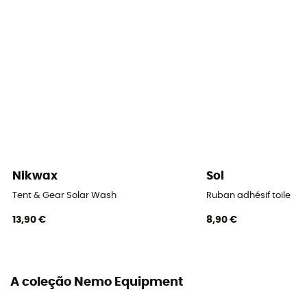
Forma da tenda
Domo
Número de portas
1
Área de solo
2,4 m²
Número de absides
Nikwax
Sol
1
Tent & Gear Solar Wash
Ruban adhésif toile
Teto
13,90 €
8,90 €
Duplo
Número de varetas
2
A coleção Nemo Equipment