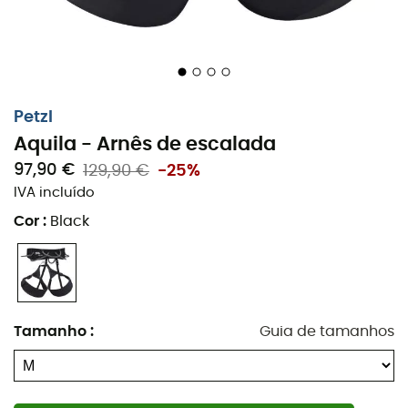
Dois porta-equipamentos traseiros flexíveis,
trazendo o equipamento para a frente e
compatíveis com o uso de mochila,
Um grande porta-equipamento central traseiro
Petzl
para acomodar o equipamento de ancoragem ou
Aquila - Arnês de escalada
qualquer outro equipamento específico,
97,90 €
129,90 €
-25%
Um anel traseiro porta-acessórios como saco de
IVA incluído
magnésio, sapatos, mosquetão rápido, corda de
Cor
:
Black
içamento...,
Compatível com o porta-ferramentas CARITOOL
EVO para transporte de parafusos de gelo.
Durabilidade reforçada:
Tamanho
:
Guia de tamanhos
Pontos de amarração reforçados em PEAD
(polietileno de alta densidade) para uma