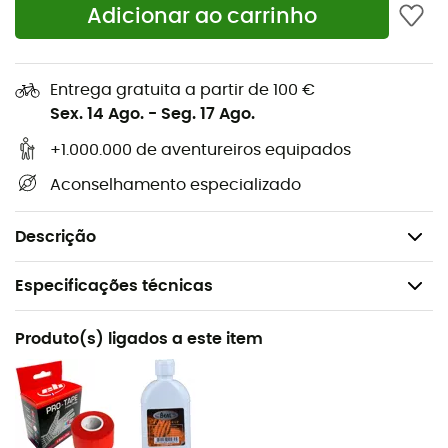
resistência aumentada ao desgaste por atrito da
Adicionar ao carrinho
corda,
Tecido externo robusto, resistente à abrasão.
Entrega gratuita a partir de 100 €
Material(is): poliamida, poliéster, EVA, poliuretano,
Sex. 14 Ago.
-
Seg. 17 Ago.
alumínio, polietileno de alta densidade
+1.000.000 de aventureiros equipados
Certificação(ões): CE EN 12277 tipo C, UIAA, UKCA
Aconselhamento especializado
Entregue em uma bolsa de armazenamento feita
de poliéster e poliamida
Descrição
Especificações técnicas
Recomendado para
Produto(s) ligados a este item
Escalada em bloco / Escalada de grandes vias /
Escalada desportiva
Género