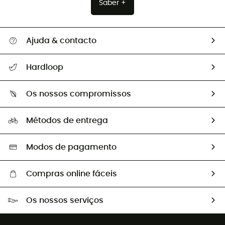
Saber +
Ajuda & contacto
Seguir a minha encomenda
Hardloop
Devoluções e reembolsos
Sobre Hardloop
Guia de tamanhos
Os nossos compromissos
HardGuides
Perguntas frequentes
A nossa pegada
Os nossos embaixadores
Métodos de entrega
Trocas & Devoluções
Segunda mão
Seleção eco-responsável
Modos de pagamento
Compras online fáceis
Portes grátis a partir de 100 €
Os nossos serviços
Devoluções gratuitas em 100 dias
Vendas para grupos e clubes
Apoio ao cliente gratuito