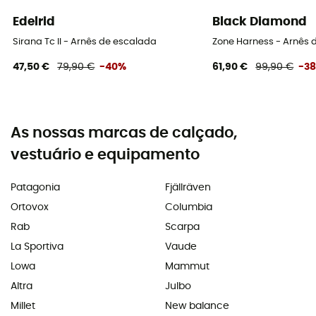
Edelrid
Black Diamond
Sirana Tc II - Arnês de escalada
Zone Harness - Arnês
47,50 €
79,90 €
-40%
61,90 €
99,90 €
-3
As nossas marcas de calçado,
vestuário e equipamento
Patagonia
Fjällräven
Ortovox
Columbia
Rab
Scarpa
La Sportiva
Vaude
Lowa
Mammut
Altra
Julbo
Millet
New balance