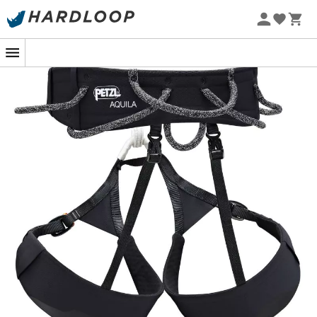
Cinto e perneiras sem costura para maior conforto,
Promoções de verão 🔥 -5% EXTRA a partir de 2 produtos*
com o código Summer5
Perneiras ajustáveis com fivelas DOUBLEBACK HD
para se adaptar às diferentes morfologias e
roupas de acordo com as estações,
Ligações das perneiras flexíveis para um conforto
máximo ao escalar,
Construção com Tecnologia FUSEFRAME e espuma
de células fechadas termoformada para um
conforto constante ao longo da vida do arnês,
Tecido interno respirável, que evacua a umidade.
Capacidade de transportar e organizar uma
grande quantidade de equipamento:
Dois porta-equipamentos frontais muito grandes e
rígidos para transportar muito equipamento e
facilitar o clipe e desclipe dos mosquetões,