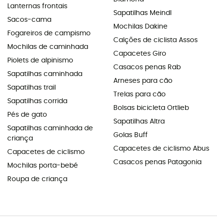
Lanternas frontais
Sapatilhas Meindl
Sacos-cama
Mochilas Dakine
Fogareiros de campismo
Calções de ciclista Assos
Mochilas de caminhada
Capacetes Giro
Piolets de alpinismo
Casacos penas Rab
Sapatilhas caminhada
Arneses para cão
Sapatilhas trail
Trelas para cão
Sapatilhas corrida
Bolsas bicicleta Ortlieb
Pés de gato
Sapatilhas Altra
Sapatilhas caminhada de
Golas Buff
criança
Capacetes de ciclismo Abus
Capacetes de ciclismo
Casacos penas Patagonia
Mochilas porta-bebé
Roupa de criança