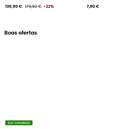
Manual de instruções
139,90 €
179,90 €
-22%
7,90 €
Consultar o folheto informativo
Declaração de conformidade
Consultar a declaração de conformidade
Boas ofertas
Equipamento de proteção individual
PPE - Category 3
Eco-concebido