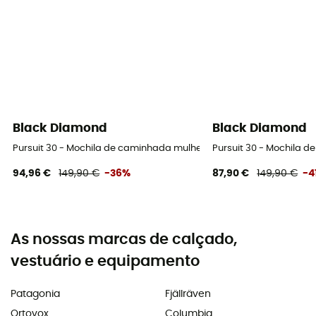
Black Diamond
Black Diamond
Pursuit 30 - Mochila de caminhada mulher
Pursuit 30 - Mochila 
94,96 €
149,90 €
-36%
87,90 €
149,90 €
-4
As nossas marcas de calçado,
vestuário e equipamento
Patagonia
Fjällräven
Ortovox
Columbia