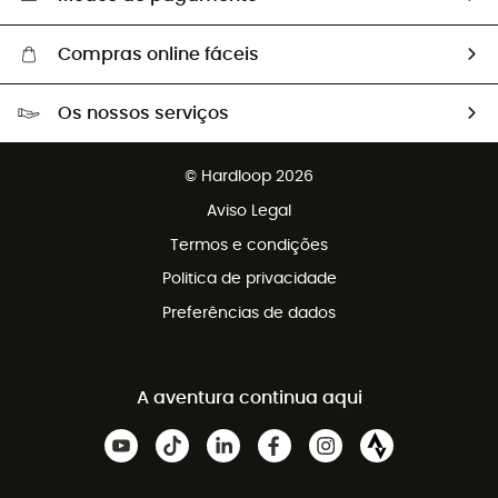
Compras online fáceis
Portes grátis a partir de 100 €
Os nossos serviços
Devoluções gratuitas em 100 dias
Vendas para grupos e clubes
Apoio ao cliente gratuito
© Hardloop 2026
Programa de afiliados
Aviso Legal
Termos e condições
Politica de privacidade
Preferências de dados
A aventura continua aqui