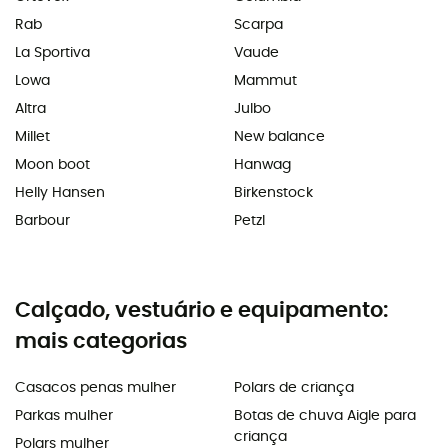
Rab
Scarpa
La Sportiva
Vaude
Lowa
Mammut
Altra
Julbo
Millet
New balance
Moon boot
Hanwag
Helly Hansen
Birkenstock
Barbour
Petzl
Calçado, vestuário e equipamento:
mais categorias
Casacos penas mulher
Polars de criança
Parkas mulher
Botas de chuva Aigle para
criança
Polars mulher