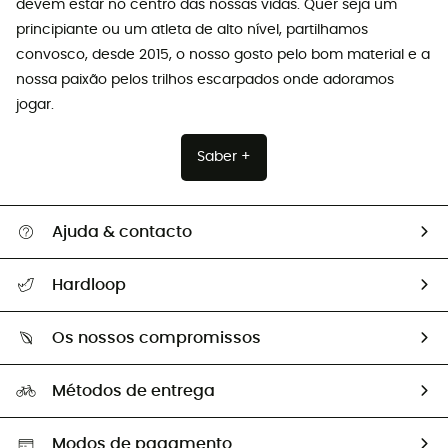
devem estar no centro das nossas vidas. Quer seja um
principiante ou um atleta de alto nível, partilhamos
convosco, desde 2015, o nosso gosto pelo bom material e a
nossa paixão pelos trilhos escarpados onde adoramos
jogar.
Saber +
Ajuda & contacto
Seguir a minha encomenda
Hardloop
Devoluções e reembolsos
Sobre Hardloop
Guia de tamanhos
Os nossos compromissos
HardGuides
Perguntas frequentes
A nossa pegada
Os nossos embaixadores
Métodos de entrega
Trocas & Devoluções
Segunda mão
Seleção eco-responsável
Modos de pagamento