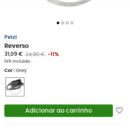
Petzl
Reverso
31,09 €
34,90 €
-11%
IVA incluído
Cor
:
Grey
Adicionar ao carrinho