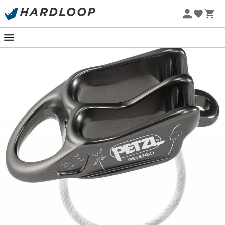
Promoções de verão 🔥 -5% EXTRA a partir de 2 produtos*
com o código Summer5