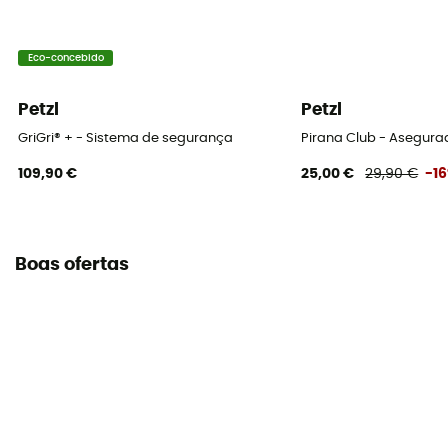
Eco-concebido
Petzl
Petzl
GriGri® + - Sistema de segurança
Pirana Club - Asegura
109,90 €
25,00 €
29,90 €
-1
Boas ofertas