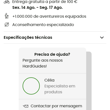
Entrega gratuita a partir de 100 €
Sex. 14 Ago.
-
Seg. 17 Ago.
+1.000.000 de aventureiros equipados
Aconselhamento especializado
Especificações técnicas
Recomendado para
Escalada em bloco / Escalada de grandes vias /
Precisa de ajuda?
Escalada desportiva / Alpinismo / Indoor climbing
Pergunte aos nossos
HardGuides!
Peso
57 g
Célia
Especialista em
Nome do produto
produtos
Reverso 4 -Assureur-descendeur
Contactar por mensagem
Materiais