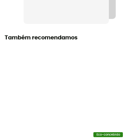
Aluminium
Garantia do fabricante
3 years
Também recomendamos
Certificação
EN 15151-2, UIAA
Cordas compatíveis
8,5 - 11 mm (Single) / 7,1 - 9,2 mm (Half) / 6,9 - 9,2 mm
(Twin)
Manual de instruções
Consultar o folheto informativo
Equipamento de proteção individual
PPE - Category 3
Eco-concebido