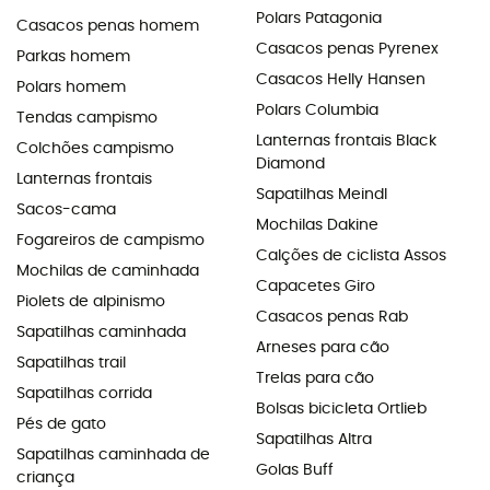
Polars Patagonia
Casacos penas homem
Casacos penas Pyrenex
Parkas homem
Casacos Helly Hansen
Polars homem
Polars Columbia
Tendas campismo
Lanternas frontais Black
Colchões campismo
Diamond
Lanternas frontais
Sapatilhas Meindl
Sacos-cama
Mochilas Dakine
Fogareiros de campismo
Calções de ciclista Assos
Mochilas de caminhada
Capacetes Giro
Piolets de alpinismo
Casacos penas Rab
Sapatilhas caminhada
Arneses para cão
Sapatilhas trail
Trelas para cão
Sapatilhas corrida
Bolsas bicicleta Ortlieb
Pés de gato
Sapatilhas Altra
Sapatilhas caminhada de
Golas Buff
criança