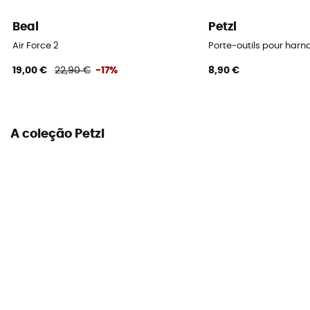
Travagem assistida
Não
Beal
Petzl
Air Force 2
Porte-outils pour harna
19,00 €
22,90 €
-17%
8,90 €
A coleção Petzl