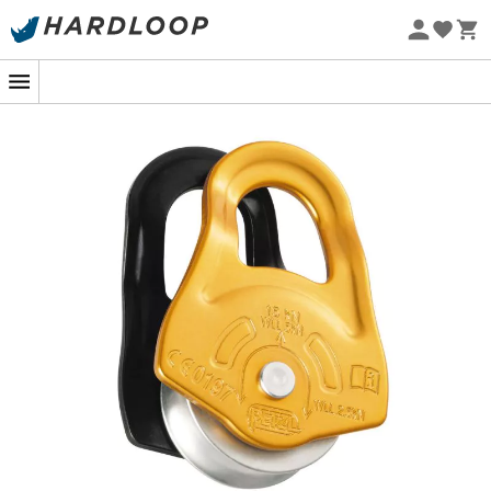
Promoções de verão 🔥 -5% EXTRA a partir de 2 produtos*
com o código Summer5
Eco-concebido
A
polia Partner
da
Petzl
é um verdadeiro concentrado
de engenhosidade para os apaixonados por esportes