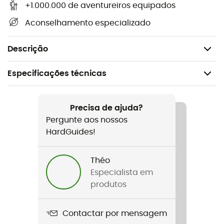
+1.000.000 de aventureiros equipados
Material(is): flanges em alumínio, roldana em
Aconselhamento especializado
alumínio
Certificação(ões): CE EN 12278, UIAA, UKCA
Descrição
Especificações técnicas
Recomendado para
Escalada em bloco / Alpinismo / Ski-alpinismo
Precisa de ajuda?
Pergunte aos nossos
Peso
HardGuides!
56 g
Théo
Nome do produto
Especialista em
Partner
produtos
Materiais
Contactar por mensagem
Aluminium