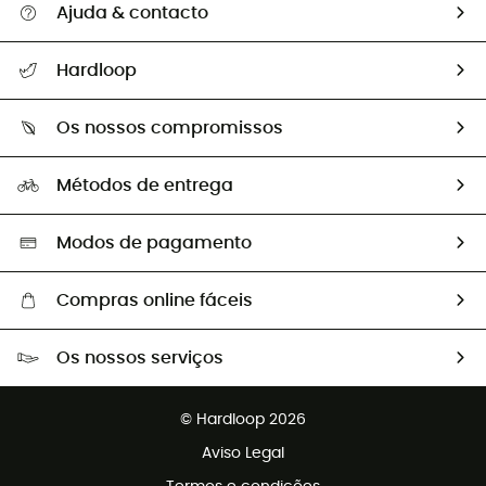
Ajuda & contacto
Seguir a minha encomenda
Hardloop
Devoluções e reembolsos
Sobre Hardloop
Guia de tamanhos
Os nossos compromissos
HardGuides
Perguntas frequentes
A nossa pegada
Os nossos embaixadores
Métodos de entrega
Trocas & Devoluções
Segunda mão
Seleção eco-responsável
Modos de pagamento
Compras online fáceis
Portes grátis a partir de 100 €
Os nossos serviços
Devoluções gratuitas em 100 dias
Vendas para grupos e clubes
Apoio ao cliente gratuito
© Hardloop 2026
Programa de afiliados
Aviso Legal