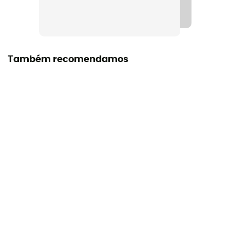
Garantia do fabricante
3 years
Etiqueta
Também recomendamos
Origem Europeia Garantida
Certificação
CE EN 12278 / UKCA, UIAA
Cordas compatíveis
7 - 11 mm
Manual de instruções
Consultar o folheto informativo
Declaração de conformidade
Consultar a declaração de conformidade