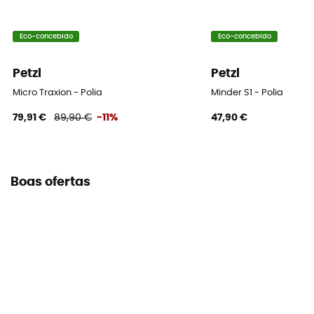
Eco-concebido
Eco-concebido
Petzl
Petzl
Micro Traxion - Polia
Minder S1 - Polia
79,91 €
89,90 €
-11%
47,90 €
Boas ofertas