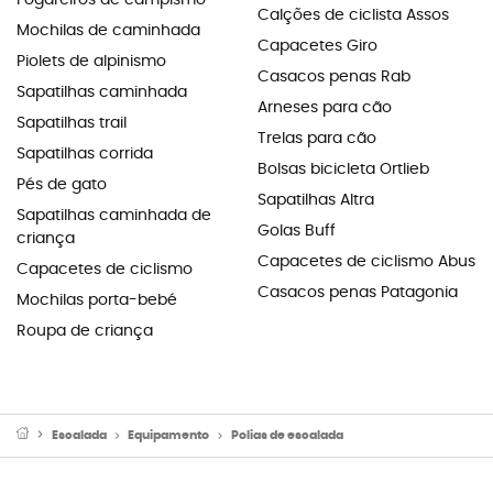
Fogareiros de campismo
Calções de ciclista Assos
Mochilas de caminhada
Capacetes Giro
Piolets de alpinismo
Casacos penas Rab
Sapatilhas caminhada
Arneses para cão
Sapatilhas trail
Trelas para cão
Sapatilhas corrida
Bolsas bicicleta Ortlieb
Pés de gato
Sapatilhas Altra
Sapatilhas caminhada de
Golas Buff
criança
Capacetes de ciclismo Abus
Capacetes de ciclismo
Casacos penas Patagonia
Mochilas porta-bebé
Roupa de criança
Escalada
Equipamento
Polias de escalada