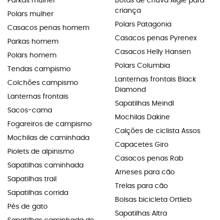
Parkas mulher
Botas de chuva Aigle para
criança
Polars mulher
Polars Patagonia
Casacos penas homem
Casacos penas Pyrenex
Parkas homem
Casacos Helly Hansen
Polars homem
Polars Columbia
Tendas campismo
Lanternas frontais Black
Colchões campismo
Diamond
Lanternas frontais
Sapatilhas Meindl
Sacos-cama
Mochilas Dakine
Fogareiros de campismo
Calções de ciclista Assos
Mochilas de caminhada
Capacetes Giro
Piolets de alpinismo
Casacos penas Rab
Sapatilhas caminhada
Arneses para cão
Sapatilhas trail
Trelas para cão
Sapatilhas corrida
Bolsas bicicleta Ortlieb
Pés de gato
Sapatilhas Altra