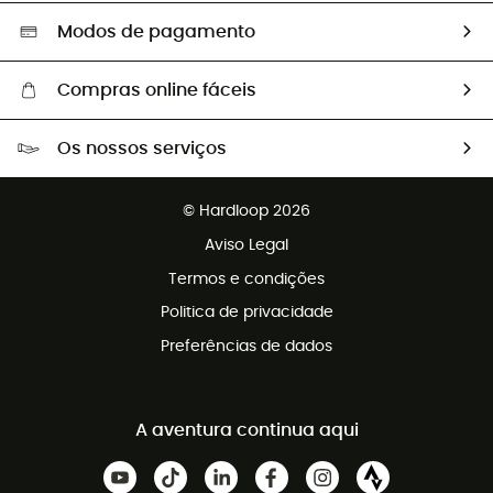
Seleção eco-responsável
Modos de pagamento
Compras online fáceis
Portes grátis a partir de 100 €
Os nossos serviços
Devoluções gratuitas em 100 dias
Vendas para grupos e clubes
Apoio ao cliente gratuito
© Hardloop 2026
Programa de afiliados
Aviso Legal
Termos e condições
Politica de privacidade
Preferências de dados
A aventura continua aqui