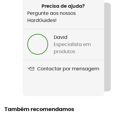
Nome do produto
Precisa de ajuda?
St'Anneau
Pergunte aos nossos
HardGuides!
Tecnologias utilizadas
Dyneema®
David
Materiais
Especialista em
Polyéthylène, Polyamide, Polyester
produtos
Etiqueta
Contactar por mensagem
Origem Europeia Garantida
Comprimento
24 / 60 / 120 cm
Também recomendamos
Certificação
CE, UIAA, GB 30862/B, XF 494: FZL-B-Q
Manual de instruções