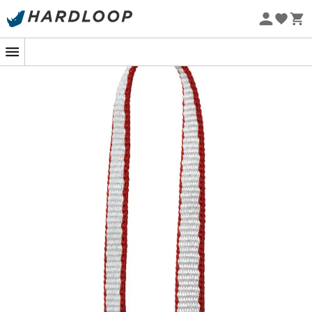
Promoções de verão 🔥 -5% EXTRA a partir de 2 produtos*
com o código Summer5
Eco-concebido