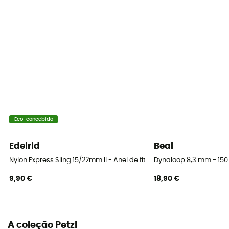
Consultar o folheto informativo
Declaração de conformidade
Consultar a declaração de conformidade
Equipamento de proteção individual
PPE - Category 3
Carga mínima de rutura
Eco-concebido
22 kN
Edelrid
Beal
Nylon Express Sling 15/22mm II - Anel de fita
Dynaloop 8,3 mm - 15
9,90 €
18,90 €
A coleção Petzl