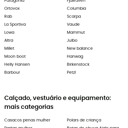
Patagonia
Fjällräven
Ortovox
Columbia
Rab
Scarpa
La Sportiva
Vaude
Lowa
Mammut
Altra
Julbo
Millet
New balance
Moon boot
Hanwag
Helly Hansen
Birkenstock
Barbour
Petzl
Calçado, vestuário e equipamento:
mais categorias
Casacos penas mulher
Polars de criança