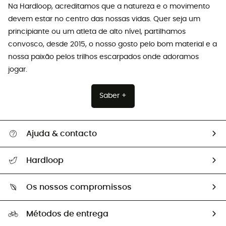
Na Hardloop, acreditamos que a natureza e o movimento
devem estar no centro das nossas vidas. Quer seja um
principiante ou um atleta de alto nível, partilhamos
convosco, desde 2015, o nosso gosto pelo bom material e a
nossa paixão pelos trilhos escarpados onde adoramos
jogar.
Saber +
Ajuda & contacto
Seguir a minha encomenda
Hardloop
Devoluções e reembolsos
Sobre Hardloop
Guia de tamanhos
Os nossos compromissos
HardGuides
Perguntas frequentes
A nossa pegada
Os nossos embaixadores
Métodos de entrega
Trocas & Devoluções
Segunda mão