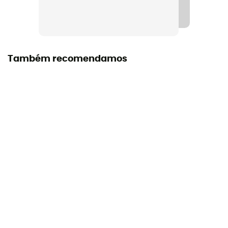
Tecnologias utilizadas
Ice , Trigrest
Punho
Também recomendamos
With notch / With grip
Etiqueta
Origem Europeia Garantida
Materiais da lâmina
Aço
Materiais do cabo
Alumínio
Suporte do pulso
Nenhum