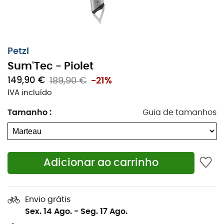
Intercambialidade das lâminas ICE, PUR'ICE, DRY e
PUR'DRY para se adaptar aos diferentes objetivos
de escalada (neve, gelo ou misto),
Petzl
Pá e martelo intercambiáveis,
Sum'Tec - Piolet
Possibilidade de adicionar masselottes para
149,90 €
189,90 €
-21%
melhorar a qualidade de ancoragem,
IVA incluído
Disponível em duas versões: pá ou martelo.
Tamanho
:
Guia de tamanhos
Especificações
Tipo de lâminas: 2
Adicionar ao carrinho
Tipo de cabos: 2
Material(is): aço, alumínio, poliamida
Envio grátis
Certificação(ões): CE, UIAA, UKCA
Sex. 14 Ago.
-
Seg. 17 Ago.