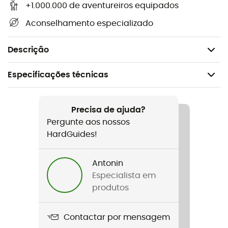
Piolet fornecido com lâmina ICE, PÁ ou MARTELO,
+1.000.000 de aventureiros equipados
apoio TRIGREST.
Aconselhamento especializado
Acompanha tampas de proteção da lâmina e da
ponta do piolet.
Descrição
Especificações técnicas
Recomendado para
Alpinismo / Technical Mountaineering
Precisa de ajuda?
Pergunte aos nossos
Peso
HardGuides!
470 g
Antonin
Nome do produto
Especialista em
Sum'Tec
produtos
Norma
Contactar por mensagem
CE / EN 13 089