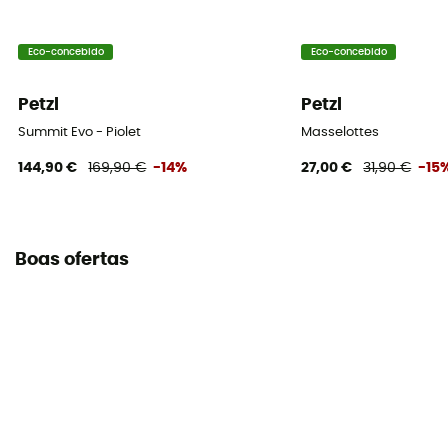
Declaração de conformidade
Consultar a declaração de conformidade
Eco-concebido
Eco-concebido
Equipamento de proteção individual
Petzl
Petzl
PPE - Category 3
Summit Evo - Piolet
Masselottes
144,90 €
169,90 €
-14%
27,00 €
31,90 €
-15
Boas ofertas