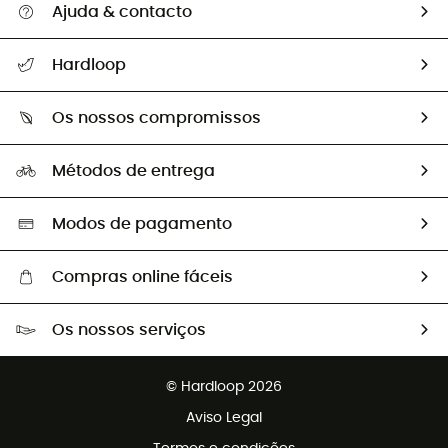
Ajuda & contacto
Seguir a minha encomenda
Hardloop
Devoluções e reembolsos
Sobre Hardloop
Guia de tamanhos
Os nossos compromissos
HardGuides
Perguntas frequentes
A nossa pegada
Os nossos embaixadores
Métodos de entrega
Trocas & Devoluções
Segunda mão
Seleção eco-responsável
Modos de pagamento
Compras online fáceis
Portes grátis a partir de 100 €
Os nossos serviços
Devoluções gratuitas em 100 dias
Vendas para grupos e clubes
Apoio ao cliente gratuito
© Hardloop 2026
Programa de afiliados
Aviso Legal