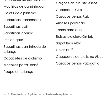
Fogareiros de campismo
Calções de ciclista Assos
Mochilas de caminhada
Capacetes Giro
Piolets de alpinismo
Casacos penas Rab
Sapatilhas caminhada
Arneses para cão
Sapatilhas trail
Trelas para cão
Sapatilhas corrida
Bolsas bicicleta Ortlieb
Pés de gato
Sapatilhas Altra
Sapatilhas caminhada de
Golas Buff
criança
Capacetes de ciclismo Abus
Capacetes de ciclismo
Casacos penas Patagonia
Mochilas porta-bebé
Roupa de criança
Escalada
Alpinismo
Piolets de alpinismo