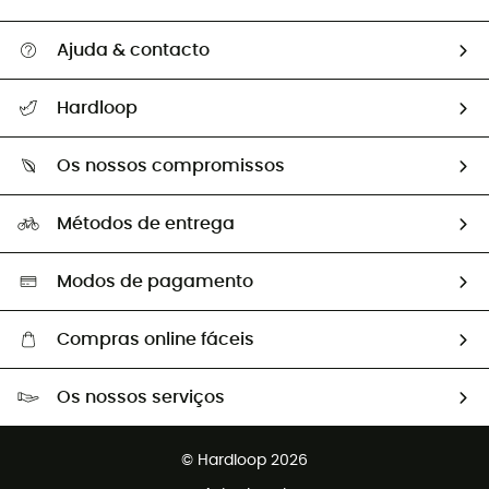
Ajuda & contacto
Seguir a minha encomenda
Hardloop
Devoluções e reembolsos
Sobre Hardloop
Guia de tamanhos
Os nossos compromissos
HardGuides
Perguntas frequentes
A nossa pegada
Os nossos embaixadores
Métodos de entrega
Trocas & Devoluções
Segunda mão
Seleção eco-responsável
Modos de pagamento
Compras online fáceis
Portes grátis a partir de 100 €
Os nossos serviços
Devoluções gratuitas em 100 dias
Vendas para grupos e clubes
Apoio ao cliente gratuito
© Hardloop 2026
Programa de afiliados