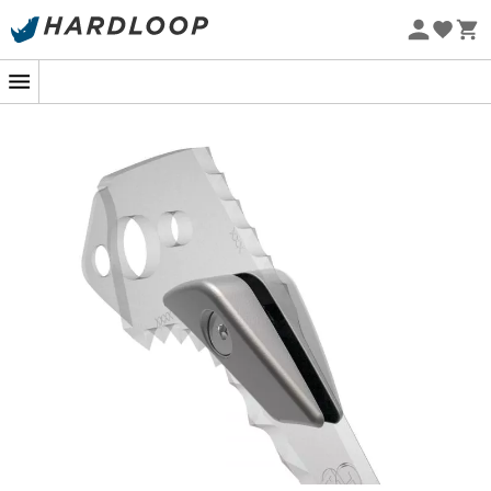
Promoções de verão 🔥 -5% EXTRA a partir de 2 produtos*
com o código Summer5
Eco-concebido
Os
contrapesos
da
Petzl
são projetados para serem
fixados em cada lado da lâmina do seu piolet,
transformando suas ascensões em uma verdadeira
sinfonia de precisão. Ao
melhorar o equilíbrio
do piolet
durante o golpe, eles permitem que você faça
ancoragens precisas
, mesmo no gelo mais duro. Uma
solução perfeita para os entusiastas do alpinismo que
buscam otimizar sua eficiência e segurança em
paredes geladas.
Mas isso não é tudo! A geometria cuidadosamente