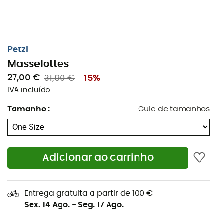
estudada dos contrapesos também otimiza o
travamento da lâmina nas fissuras
. Assim, quer você
esteja escalando uma cascata de gelo ou explorando
um terreno misto, esses contrapesos oferecem a
versatilidade necessária para enfrentar cada desafio
Petzl
com confiança.
Masselottes
27,00 €
31,90 €
-15%
Piolet mais equilibrado para uma melhor
ancoragem no gelo.
IVA incluído
Travamentos otimizados nas fissuras.
Tamanho
:
Guia de tamanhos
Contrapesos removíveis conforme o uso.
Compatível com os piolets SUM'TEC, GULLY, QUARK,
Adicionar ao carrinho
NOMIC e ERGONOMIC.
Especificações
Entrega gratuita a partir de 100 €
Material(is): aço
Sex. 14 Ago.
-
Seg. 17 Ago.