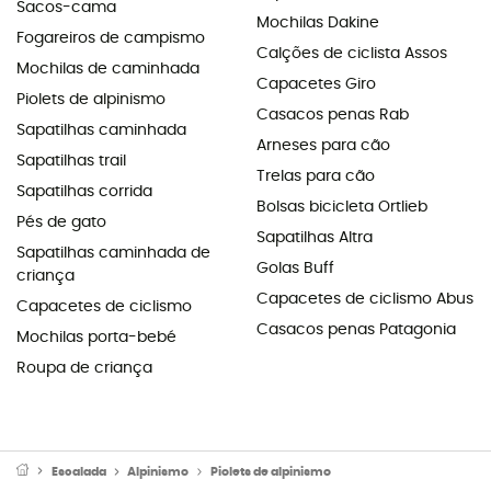
Sacos-cama
Mochilas Dakine
Fogareiros de campismo
Calções de ciclista Assos
Mochilas de caminhada
Capacetes Giro
Piolets de alpinismo
Casacos penas Rab
Sapatilhas caminhada
Arneses para cão
Sapatilhas trail
Trelas para cão
Sapatilhas corrida
Bolsas bicicleta Ortlieb
Pés de gato
Sapatilhas Altra
Sapatilhas caminhada de
Golas Buff
criança
Capacetes de ciclismo Abus
Capacetes de ciclismo
Casacos penas Patagonia
Mochilas porta-bebé
Roupa de criança
Escalada
Alpinismo
Piolets de alpinismo