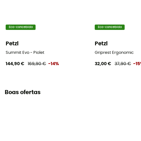
Eco-concebido
Eco-concebido
Petzl
Petzl
Summit Evo - Piolet
Griprest Ergonomic
144,90 €
169,90 €
-14%
32,00 €
37,90 €
-1
Boas ofertas