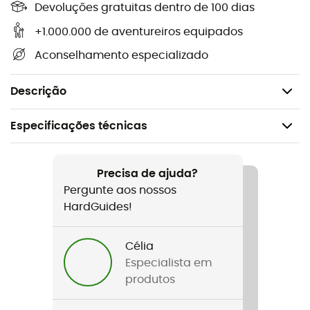
Peso: 65 g
Devoluções gratuitas dentro de 100 dias
Produto entregue em pares para equipar um único
+1.000.000 de aventureiros equipados
piolet
Aconselhamento especializado
Compatível com os piolets SUM'TEC, GULLY, QUARK,
NOMIC e ERGONOMIC
Descrição
Especificações técnicas
Recomendado para
Escalada em gelo / Dry tooling / Technical
Precisa de ajuda?
Mountaineering
Pergunte aos nossos
HardGuides!
Peso
65 g
Célia
Especialista em
Nome do produto
produtos
Masselottes