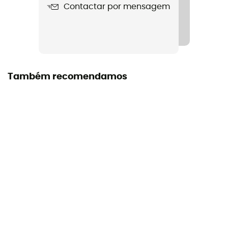
Contactar por mensagem
Etiqueta
Origem Europeia Garantida
Manual de instruções
Consultar o folheto informativo
Também recomendamos