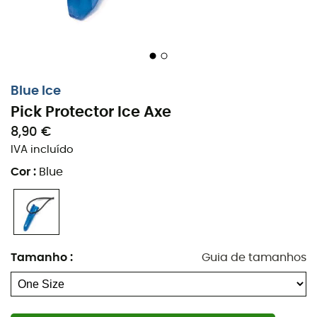
Blue Ice
Pick Protector Ice Axe
8,90 €
IVA incluído
Cor
:
Blue
Descubra o
protetor de ponta ultraleve
projetado pela
Blue Ice
, um acessório essencial para todos os
entusiastas de esportes de montanha. Seja você um
Tamanho
:
Guia de tamanhos
alpinista iniciante ou um especialista experiente, este
acessório é indispensável para
manter a ponta do seu
piolet perfeitamente afiada
. Compatível com todos os
modelos Blue Ice, ele se adapta perfeitamente ao seu