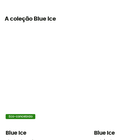
A coleção Blue Ice
Eco-concebido
Blue Ice
Blue Ice