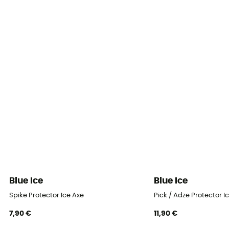
Blue Ice
Blue Ice
Spike Protector Ice Axe
Pick / Adze Protector I
7,90 €
11,90 €