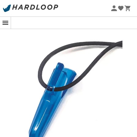
Promoções de verão 🔥 -5% EXTRA a partir de 2 produtos*
com o código Summer5