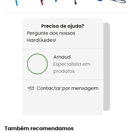
Peso
9 g
Nome do produto
Precisa de ajuda?
Pick Protector Ice Axe
Pergunte aos nossos
HardGuides!
Material
TPU
Arnaud
Especialista em
produtos
Contactar por mensagem
Também recomendamos