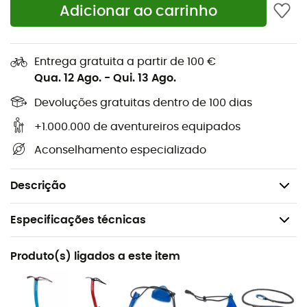
Adicionar ao carrinho
equipamento, garantindo proteção ideal.
Peso: 9 g
Entrega gratuita a partir de 100 €
Material: TPU
Qua. 12 Ago.
-
Qui. 13 Ago.
Protetor de ponta ajustável com cordão elástico
Devoluções gratuitas dentro de 100 dias
regulável, para uma fixação ideal
+1.000.000 de aventureiros equipados
Compatível com todos os piolets BLUE ICE e a
Aconselhamento especializado
maioria dos piolets do mercado
Fabricado em Taiwan
Descrição
Especificações técnicas
Recomendado para
Produto(s) ligados a este item
Escalada em gelo / Ski de montanha / Alpinismo / Dry
tooling / Technical Mountaineering