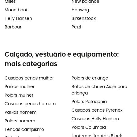
Millet
New balance
Moon boot
Hanwag
Helly Hansen
Birkenstock
Barbour
Petzl
Calçado, vestuário e equipamento:
mais categorias
Casacos penas mulher
Polars de criança
Parkas mulher
Botas de chuva Aigle para
criança
Polars mulher
Polars Patagonia
Casacos penas homem
Casacos penas Pyrenex
Parkas homem
Casacos Helly Hansen
Polars homem
Polars Columbia
Tendas campismo
Lanternas frontais Black