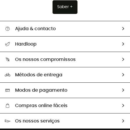
Saber +
Ajuda & contacto
Seguir a minha encomenda
Hardloop
Devoluções e reembolsos
Sobre Hardloop
Guia de tamanhos
Os nossos compromissos
HardGuides
Perguntas frequentes
A nossa pegada
Os nossos embaixadores
Métodos de entrega
Trocas & Devoluções
Segunda mão
Seleção eco-responsável
Modos de pagamento
Compras online fáceis
Portes grátis a partir de 100 €
Os nossos serviços
Devoluções gratuitas em 100 dias