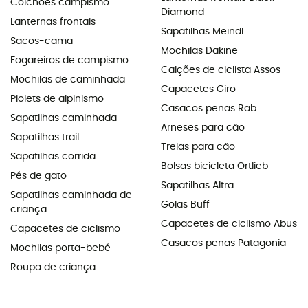
Colchões campismo
Diamond
Lanternas frontais
Sapatilhas Meindl
Sacos-cama
Mochilas Dakine
Fogareiros de campismo
Calções de ciclista Assos
Mochilas de caminhada
Capacetes Giro
Piolets de alpinismo
Casacos penas Rab
Sapatilhas caminhada
Arneses para cão
Sapatilhas trail
Trelas para cão
Sapatilhas corrida
Bolsas bicicleta Ortlieb
Pés de gato
Sapatilhas Altra
Sapatilhas caminhada de
Golas Buff
criança
Capacetes de ciclismo Abus
Capacetes de ciclismo
Casacos penas Patagonia
Mochilas porta-bebé
Roupa de criança