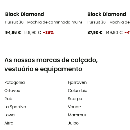
Black Diamond
Black Diamond
Pursuit 30 - Mochila de caminhada mulher
Pursuit 30 - Mochila 
94,96 €
149,90 €
-36%
87,90 €
149,90 €
-4
As nossas marcas de calçado,
vestuário e equipamento
Patagonia
Fjällräven
Ortovox
Columbia
Rab
Scarpa
La Sportiva
Vaude
Lowa
Mammut
Altra
Julbo