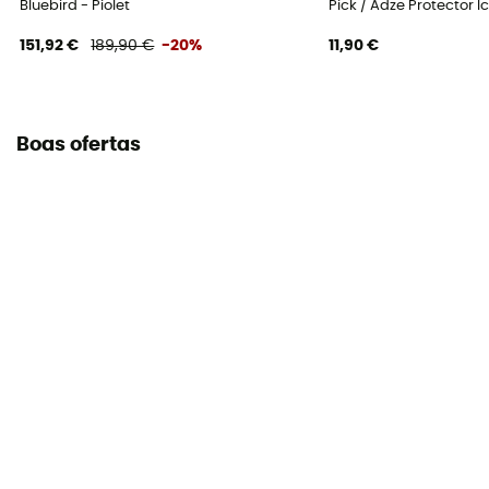
Bluebird - Piolet
Pick / Adze Protector I
151,92 €
189,90 €
-20%
11,90 €
Boas ofertas