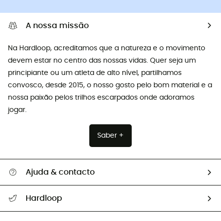
A nossa missão
Na Hardloop, acreditamos que a natureza e o movimento
devem estar no centro das nossas vidas. Quer seja um
principiante ou um atleta de alto nível, partilhamos
convosco, desde 2015, o nosso gosto pelo bom material e a
nossa paixão pelos trilhos escarpados onde adoramos
jogar.
Saber +
Ajuda & contacto
Seguir a minha encomenda
Hardloop
Devoluções e reembolsos
Sobre Hardloop
Guia de tamanhos