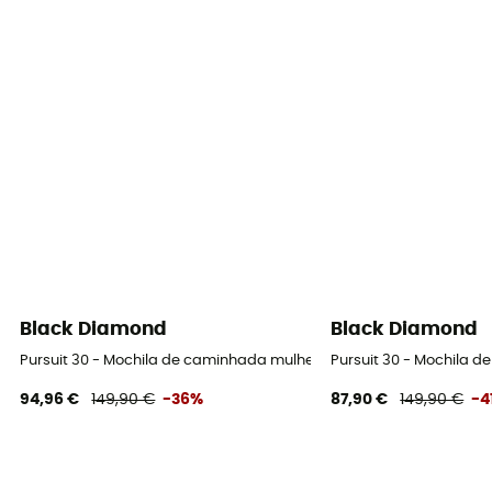
Black Diamond
Black Diamond
Pursuit 30 - Mochila de caminhada mulher
Pursuit 30 - Mochila 
94,96 €
149,90 €
-36%
87,90 €
149,90 €
-4