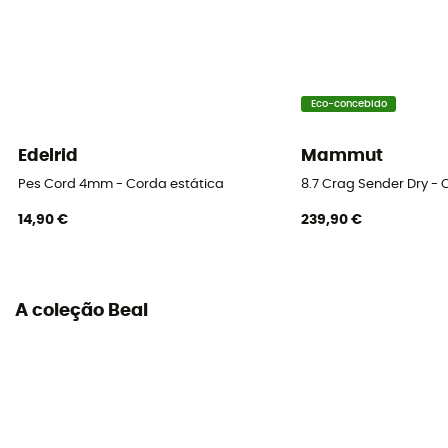
Diâmetro
12 mm
Força de impacto
2 kN / 5
Eco-concebido
Alongamento estático
Edelrid
Mammut
2% / 50%
Pes Cord 4mm - Corda estática
8.7 Crag Sender Dry -
14,90 €
239,90 €
Proporção da bainha
34%
A coleção Beal