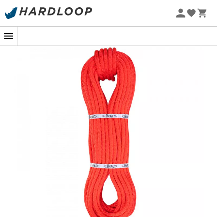
Promoções de verão 🔥 -5% EXTRA a partir de 2 produtos*
com o código Summer5