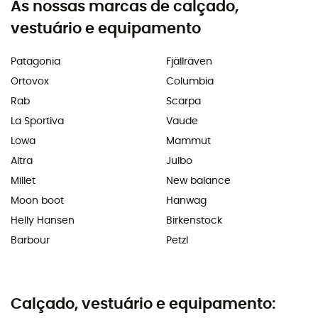
As nossas marcas de calçado,
vestuário e equipamento
Patagonia
Fjällräven
Ortovox
Columbia
Rab
Scarpa
La Sportiva
Vaude
Lowa
Mammut
Altra
Julbo
Millet
New balance
Moon boot
Hanwag
Helly Hansen
Birkenstock
Barbour
Petzl
Calçado, vestuário e equipamento: