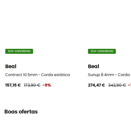
Eco-concebido
Eco-concebido
Beal
Beal
Contract 10.5mm - Corda estática
Sunup 8.4mm - Corda
157,15 €
173,90 €
-9%
274,47 €
342,90 €
-
Boas ofertas