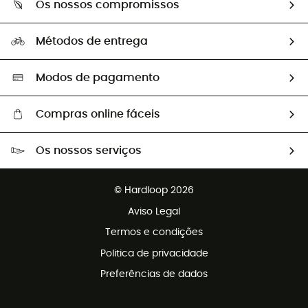
Os nossos compromissos
HardGuides
Perguntas frequentes
A nossa pegada
Os nossos embaixadores
Métodos de entrega
Trocas & Devoluções
Segunda mão
Seleção eco-responsável
Modos de pagamento
Compras online fáceis
Portes grátis a partir de 100 €
Os nossos serviços
Devoluções gratuitas em 100 dias
Vendas para grupos e clubes
Apoio ao cliente gratuito
© Hardloop 2026
Programa de afiliados
Aviso Legal
Termos e condições
Politica de privacidade
Preferências de dados