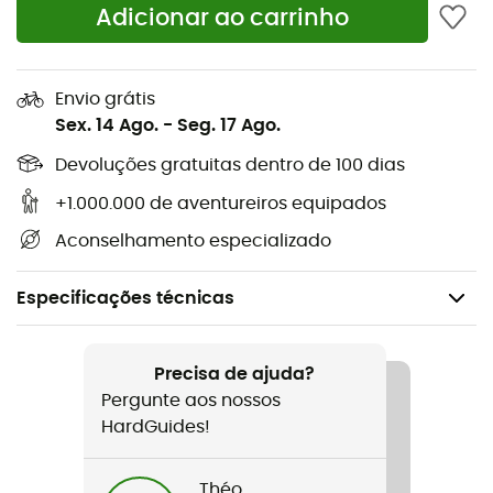
Adicionar ao carrinho
Envio grátis
Sex. 14 Ago.
-
Seg. 17 Ago.
Devoluções gratuitas dentro de 100 dias
+1.000.000 de aventureiros equipados
Aconselhamento especializado
Especificações técnicas
Recomendado para
Escalada em bloco / High-altitude works
Precisa de ajuda?
Pergunte aos nossos
Género
HardGuides!
Homem / Mulher
Théo