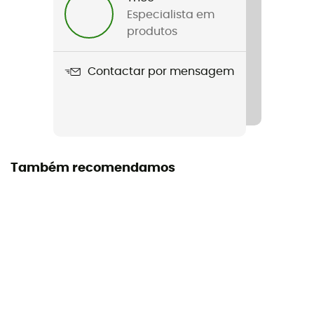
Peso
Especialista em
290 g
produtos
Nome do produto
Contactar por mensagem
Industrie 12mm
Repelente de água
Não
Norma
Também recomendamos
UIAA / EN 1891
Tipo de corda
Static Rope
Materiais
polyamide