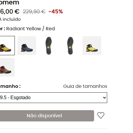
omem
26,00 €
229,90 €
-45%
A incluído
r
:
Radiant Yellow / Red
amanho
:
Guia de tamanhos
Não disponível