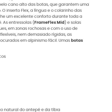
 pelo cano alto das botas, que garantem uma
O inserto Flex, a língua e o colarinho das
lhe um excelente conforto durante toda a
 As entressolas (
FrameFlex Mid
) e solas
es, em zonas rochosas e com o uso de
lexíveis, nem demasiado rígidas, as
rocurados em alpinismo fácil. Umas
botas
icos
ão natural do antepé e da tíbia