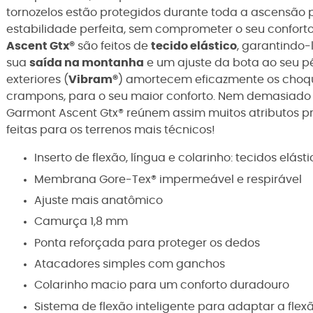
tornozelos estão protegidos durante toda a ascensão
estabilidade perfeita, sem comprometer o seu conforto. 
Ascent Gtx®
são feitos de
tecido elástico
, garantindo-
sua
saída na montanha
e um ajuste da bota ao seu pé.
exteriores (
Vibram®
) amortecem eficazmente os choqu
crampons, para o seu maior conforto. Nem demasiado f
Garmont Ascent Gtx® reúnem assim muitos atributos p
feitas para os terrenos mais técnicos!
Inserto de flexão, língua e colarinho: tecidos elást
Membrana Gore-Tex® impermeável e respirável
Ajuste mais anatômico
Camurça 1,8 mm
Ponta reforçada para proteger os dedos
Atacadores simples com ganchos
Colarinho macio para um conforto duradouro
Sistema de flexão inteligente para adaptar a flex