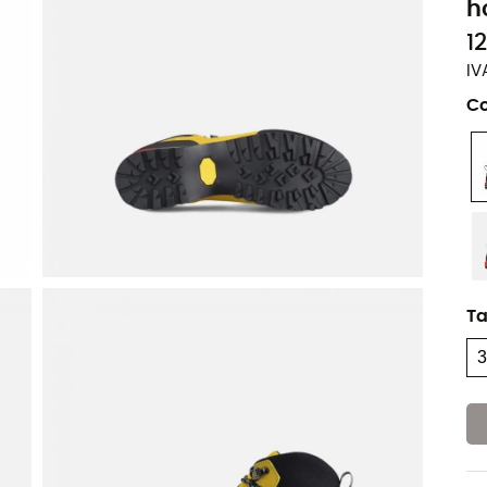
h
1
IV
Co
T