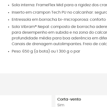
Sola interna: FrameFlex Mid para a rigidez dos c
Inserto em crampon Tech PU no calcanhar: segu
Entressola em borracha bi-microporosa: conforto 
Sola Vibram® Nepal: composto de borracha ader
para desempenho em subida e na zona do calca
profundidade média para boa aderência em difer
Canais de drenagem autolimpantes. Freio de ca
Peso: 650 g (a bota) ou 1 300 g o par
Corta-vento
Sim