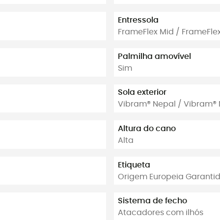
Entressola
FrameFlex Mid / FrameFle
Palmilha amovível
Sim
Sola exterior
Vibram® Nepal / Vibram®
Altura do cano
Alta
Etiqueta
Origem Europeia Garanti
Sistema de fecho
Atacadores com ilhós