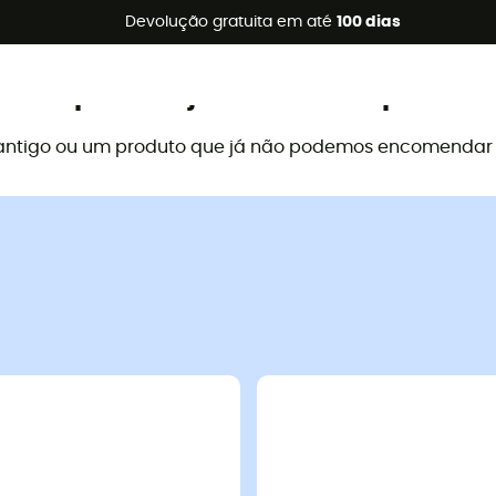
s de verão 🔥 -5% EXTRA a partir de 2 produtos* com o códig
Devolução gratuita em até
100 dias
Este produto já não está disponível
antigo ou um produto que já não podemos encomendar a