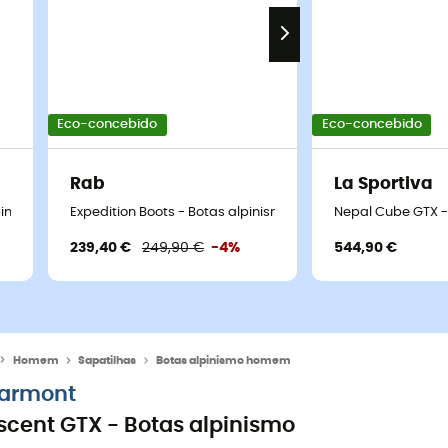
Eco-concebido
Eco-concebido
Rab
La Sportiva
alpinismo homem
Expedition Boots - Botas alpinismo homem
Nepal Cube GTX 
239,40 €
249,90 €
-4%
544,90 €
Homem
Sapatilhas
Botas alpinismo homem
armont
scent GTX - Botas alpinismo