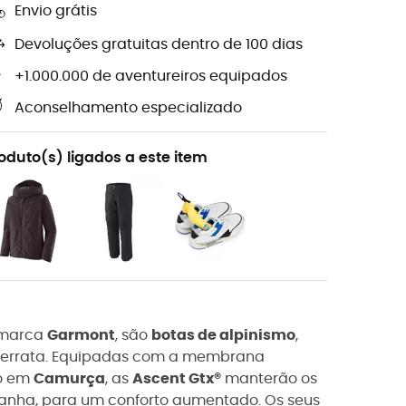
Envio grátis
Devoluções gratuitas dentro de 100 dias
+1.000.000 de aventureiros equipados
Aconselhamento especializado
oduto(s) ligados a este item
 marca
Garmont
, são
botas de alpinismo
,
 ferrata. Equipadas com a membrana
o em
Camurça
, as
Ascent Gtx®
manterão os
anha, para um conforto aumentado. Os seus