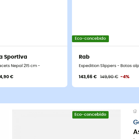
Eco-concebido
a Sportiva
Rab
em
acets Nepal 215 cm -
Expedition Slippers - Botas 
4,90 €
143,66 €
149,90 €
-4%
Eco-concebido
G
A