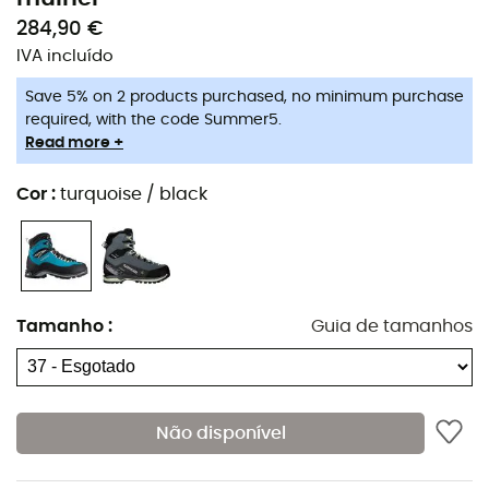
284,90 €
IVA incluído
Save 5% on 2 products purchased, no minimum purchase
required, with the code Summer5.
Read more +
Cor
:
turquoise / black
Tamanho
:
Guia de tamanhos
Não disponível
Se você deseja realizar a ascensão do Pico Aneto, é
melhor se equipar com um par de botas robustas e