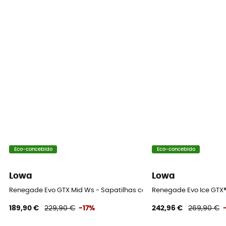
Leather, Rubber
Eco-concebido
Eco-concebido
Lowa
Lowa
Renegade Evo GTX Mid Ws - Sapatilhas caminhada mulher
Renegade Evo Ice GTX
189,90 €
229,90 €
-17%
242,96 €
269,90 €