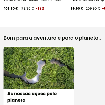
Ferrox GTX Mid - Botas trekking mulher
Siren 4 Thermo Mid Zi
109,90 €
179,90 €
-38%
99,90 €
209,90 €
-
Bom para a aventura e para o planeta..
As nossas ações pelo
planeta