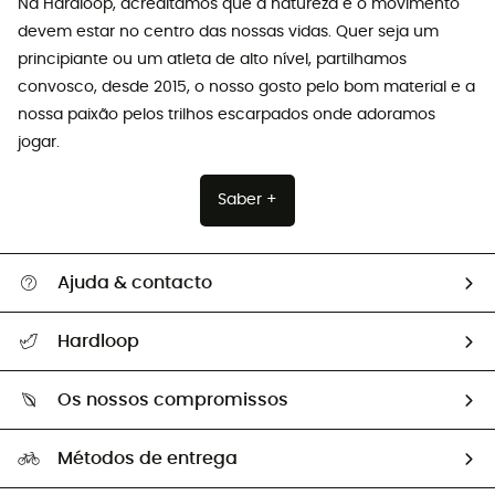
Na Hardloop, acreditamos que a natureza e o movimento
devem estar no centro das nossas vidas. Quer seja um
principiante ou um atleta de alto nível, partilhamos
convosco, desde 2015, o nosso gosto pelo bom material e a
nossa paixão pelos trilhos escarpados onde adoramos
jogar.
Saber +
Ajuda & contacto
Seguir a minha encomenda
Hardloop
Devoluções e reembolsos
Sobre Hardloop
Guia de tamanhos
Os nossos compromissos
HardGuides
Perguntas frequentes
A nossa pegada
Os nossos embaixadores
Métodos de entrega
Trocas & Devoluções
Segunda mão