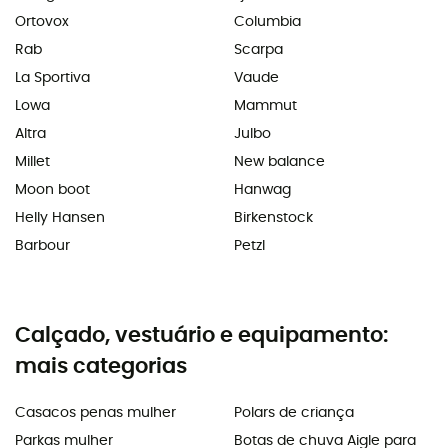
Ortovox
Columbia
Rab
Scarpa
La Sportiva
Vaude
Lowa
Mammut
Altra
Julbo
Millet
New balance
Moon boot
Hanwag
Helly Hansen
Birkenstock
Barbour
Petzl
Calçado, vestuário e equipamento:
mais categorias
Casacos penas mulher
Polars de criança
Parkas mulher
Botas de chuva Aigle para