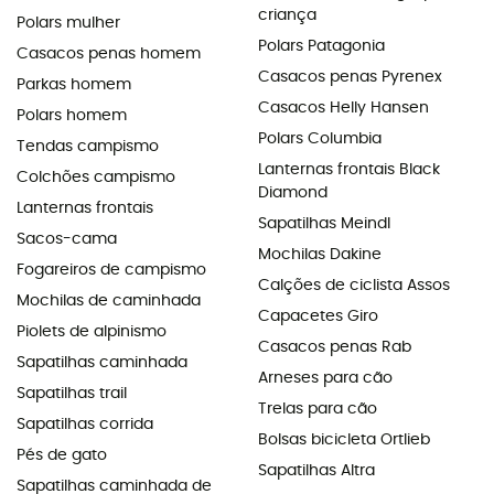
criança
Polars mulher
Polars Patagonia
Casacos penas homem
Casacos penas Pyrenex
Parkas homem
Casacos Helly Hansen
Polars homem
Polars Columbia
Tendas campismo
Lanternas frontais Black
Colchões campismo
Diamond
Lanternas frontais
Sapatilhas Meindl
Sacos-cama
Mochilas Dakine
Fogareiros de campismo
Calções de ciclista Assos
Mochilas de caminhada
Capacetes Giro
Piolets de alpinismo
Casacos penas Rab
Sapatilhas caminhada
Arneses para cão
Sapatilhas trail
Trelas para cão
Sapatilhas corrida
Bolsas bicicleta Ortlieb
Pés de gato
Sapatilhas Altra
Sapatilhas caminhada de