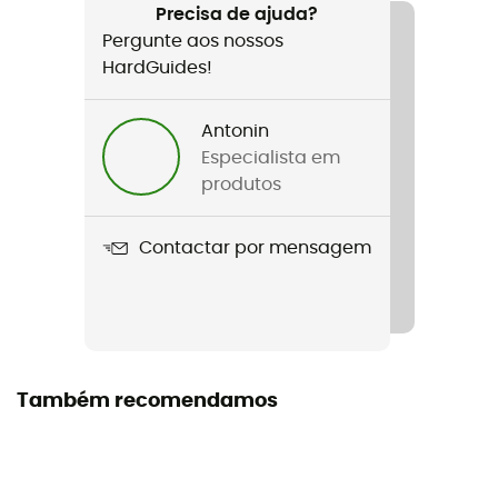
Precisa de ajuda?
Pergunte aos nossos
Crampons compatíveis
HardGuides!
Semiautomáticos
Membrana
Antonin
Gore-Tex®
Especialista em
produtos
Tecnologias utilizadas
Vibram® , Gore-Tex®
Contactar por mensagem
Impermeabilidade
Sim
Peso do par
Também recomendamos
2 x 650 g
Sola exterior
Vibram®