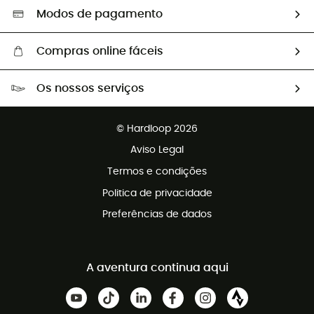
Seleção eco-responsável
Modos de pagamento
Compras online fáceis
Portes grátis a partir de 100 €
Os nossos serviços
Devoluções gratuitas em 100 dias
Vendas para grupos e clubes
Apoio ao cliente gratuito
© Hardloop 2026
Programa de afiliados
Aviso Legal
Termos e condições
Politica de privacidade
Preferências de dados
A aventura continua aqui