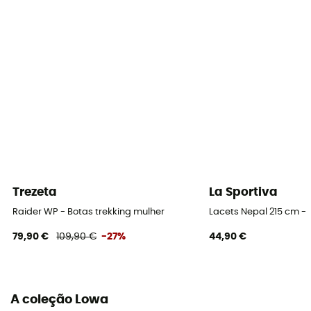
Altura do cano
Alta
Etiqueta
Origem Europeia Garantida
Sistema de fecho
Atacadores com ilhós / Laces with hooks
Material da parte superior
Trezeta
La Sportiva
Couro
Raider WP - Botas trekking mulher
Lacets Nepal 215 cm -
Proteção
79,90 €
109,90 €
-27%
44,90 €
Dedos dos pés / Tornozelo / Calcanhar / Proteção
anti-pedra
Materiais
A coleção Lowa