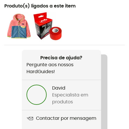
Recomendado para
Produto(s) ligados a este item
Escalada em bloco / Escalada de grandes vias
Género
Criança
Nome do produto
Momentum- Kids' Climbing Shoes
Precisa de ajuda?
Pergunte aos nossos
Características
HardGuides!
Rubber tailstock
Tecnologias utilizadas
David
Engineered Knit
Especialista em
produtos
Utilização
Bloco / Grande via
Contactar por mensagem