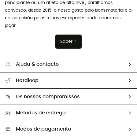
principiante ou um atleta de alto nível, partilhamos
convosco, desde 2015, o nosso gosto pelo bom material e a
nossa paixão pelos trilhos escarpados onde adoramos
jogar.
Saber +
Ajuda & contacto
Seguir a minha encomenda
Hardloop
Devoluções e reembolsos
Sobre Hardloop
Guia de tamanhos
Os nossos compromissos
HardGuides
Perguntas frequentes
A nossa pegada
Os nossos embaixadores
Métodos de entrega
Trocas & Devoluções
Segunda mão
Seleção eco-responsável
Modos de pagamento