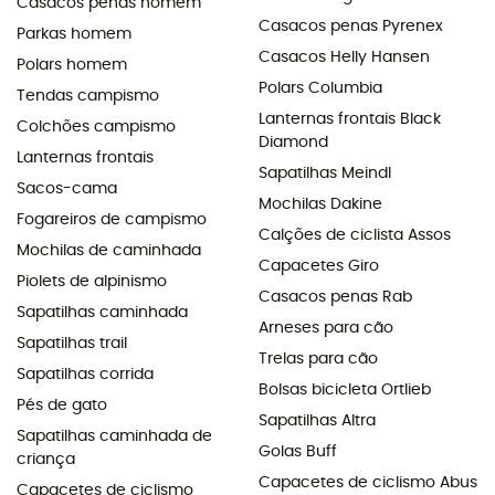
Casacos penas homem
Casacos penas Pyrenex
Parkas homem
Casacos Helly Hansen
Polars homem
Polars Columbia
Tendas campismo
Lanternas frontais Black
Colchões campismo
Diamond
Lanternas frontais
Sapatilhas Meindl
Sacos-cama
Mochilas Dakine
Fogareiros de campismo
Calções de ciclista Assos
Mochilas de caminhada
Capacetes Giro
Piolets de alpinismo
Casacos penas Rab
Sapatilhas caminhada
Arneses para cão
Sapatilhas trail
Trelas para cão
Sapatilhas corrida
Bolsas bicicleta Ortlieb
Pés de gato
Sapatilhas Altra
Sapatilhas caminhada de
Golas Buff
criança
Capacetes de ciclismo Abus
Capacetes de ciclismo