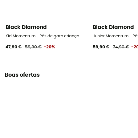
Black Diamond
Black Diamond
Kid Momentum - Pés de gato criança
Junior Momentum - Pé
47,90 €
59,90 €
-20%
59,90 €
74,90 €
-2
Boas ofertas