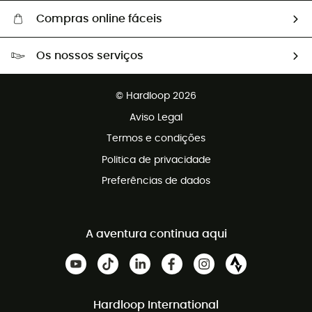
Compras online fáceis
Portes grátis a partir de 100 €
Os nossos serviços
Devoluções gratuitas em 100 dias
Vendas para grupos e clubes
Apoio ao cliente gratuito
© Hardloop 2026
Programa de afiliados
Aviso Legal
Termos e condições
Politica de privacidade
Preferências de dados
A aventura continua aqui
Hardloop International