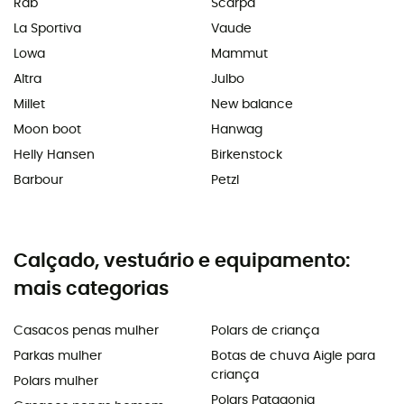
Rab
Scarpa
La Sportiva
Vaude
Lowa
Mammut
Altra
Julbo
Millet
New balance
Moon boot
Hanwag
Helly Hansen
Birkenstock
Barbour
Petzl
Calçado, vestuário e equipamento:
mais categorias
Casacos penas mulher
Polars de criança
Parkas mulher
Botas de chuva Aigle para
criança
Polars mulher
Polars Patagonia