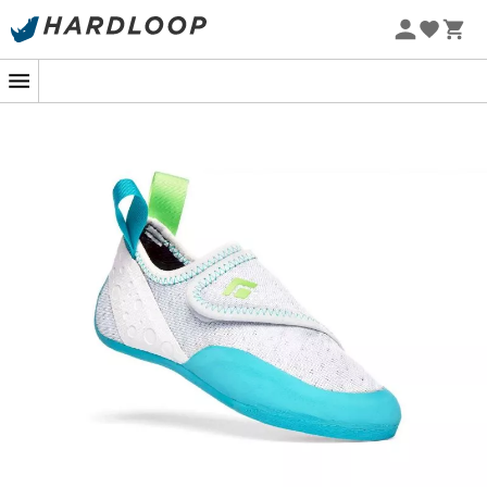
Promoções de verão 🔥 -5% EXTRA a partir de 2 produtos*
com o código Summer5
-5% Extra - Code Summer5