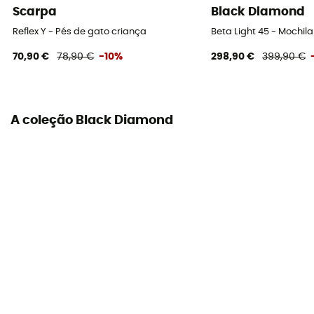
Scarpa
Black Diamond
4,3 mm
Reflex Y - Pés de gato criança
Beta Light 45 - Mochi
Curvatura
70,90 €
78,90 €
-10%
298,90 €
399,90 €
Nenhuma
A coleção Black Diamond