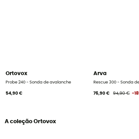
Ortovox
Arva
Probe 240 - Sonda de avalanche
Rescue 300 - Sonda d
54,90 €
76,90 €
94,90 €
-1
A coleção Ortovox