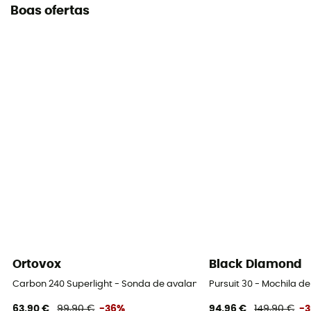
Boas ofertas
Ortovox
Black Diamond
Carbon 240 Superlight - Sonda de avalanche
Pursuit 30 - Mochila 
63,90 €
99,90 €
-36%
94,96 €
149,90 €
-