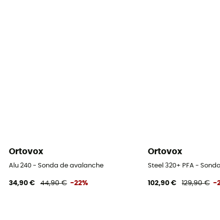
Ortovox
Ortovox
Alu 240 - Sonda de avalanche
Steel 320+ PFA - Sond
34,90 €
44,90 €
-22%
102,90 €
129,90 €
-