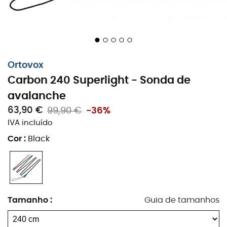
uma ponta volumosa, com diâmetro ligeiramente
maior que o restante da sonda, permitindo uma melhor
penetração na neve. Um equipamento leve e confiável,
para não esquecer quando for conquistar belas
encostas nevadas não sinalizadas!
Ortovox
Carbon 240 Superlight - Sonda de
Marcação de profundidade
avalanche
Parafuso de ajuste para tensão ideal
63,90 €
99,90 €
-36%
Sistema de controle visual
IVA incluído
Ponta de sonda volumosa
Cor
:
Black
Sistema de tensão Aramida
Sistema de tensão Quick-Lock
Segmentos mais curtos para menor volume
Materiais: Carbono
Tamanho
:
Guia de tamanhos
Peso: 185 g
Orientação intuitiva
: O sistema de orientação visual