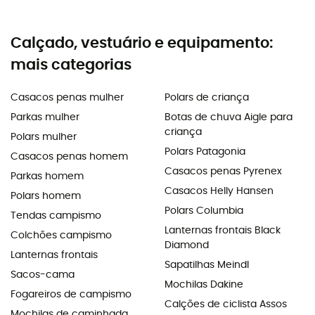
Calçado, vestuário e equipamento:
mais categorias
Casacos penas mulher
Polars de criança
Parkas mulher
Botas de chuva Aigle para
criança
Polars mulher
Polars Patagonia
Casacos penas homem
Casacos penas Pyrenex
Parkas homem
Casacos Helly Hansen
Polars homem
Polars Columbia
Tendas campismo
Lanternas frontais Black
Colchões campismo
Diamond
Lanternas frontais
Sapatilhas Meindl
Sacos-cama
Mochilas Dakine
Fogareiros de campismo
Calções de ciclista Assos
Mochilas de caminhada