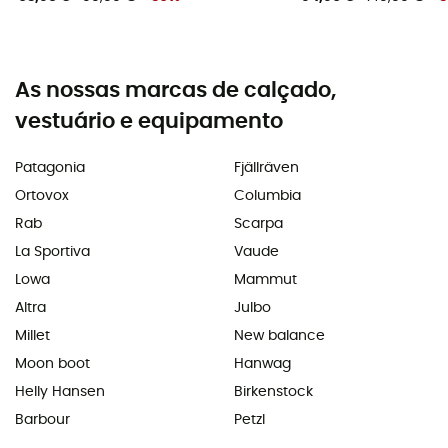
As nossas marcas de calçado,
vestuário e equipamento
Patagonia
Fjällräven
Ortovox
Columbia
Rab
Scarpa
La Sportiva
Vaude
Lowa
Mammut
Altra
Julbo
Millet
New balance
Moon boot
Hanwag
Helly Hansen
Birkenstock
Barbour
Petzl