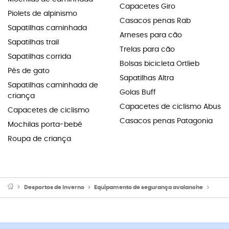
Capacetes Giro
Piolets de alpinismo
Casacos penas Rab
Sapatilhas caminhada
Arneses para cão
Sapatilhas trail
Trelas para cão
Sapatilhas corrida
Bolsas bicicleta Ortlieb
Pés de gato
Sapatilhas Altra
Sapatilhas caminhada de
Golas Buff
criança
Capacetes de ciclismo Abus
Capacetes de ciclismo
Casacos penas Patagonia
Mochilas porta-bebé
Roupa de criança
Desportos de Inverno
Equipamento de segurança avalanche
Sonda