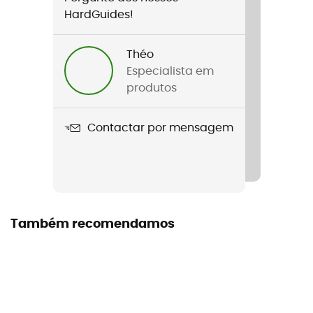
Peso
HardGuides!
185 g
Théo
Nome do produto
Especialista em
Carbon 240 Superlight
produtos
Materiais
Contactar por mensagem
Carbono
Comprimento aberto
240 cm
Comprimento aberto
Também recomendamos
+ 140 cm