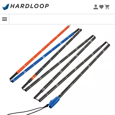
Promoções de verão 🔥 -5% EXTRA a partir de 2 produtos*
com o código Summer5
Um peso pluma, simplesmente! Com seus
185 g
, a
Sonda Carbon 240 Superlight
, projetada pela marca
Ortovox
, é uma sonda de avalanche eficaz, leve e
compacta, que completa idealmente o seu
equipamento de segurança para avalanches
,
composto por um
mochila airbag
, um
D.V.A
(detector
de vítimas de avalanche) e uma
pá
. Seus segmentos,
com um comprimento total de
240 cm
, se montam
muito rapidamente em caso de emergência, graças ao
seu
sistema de bloqueio Quick-Lock
.
Graças ao seu
parafuso de ajuste otimizado, você pode ajustar fácil e
rapidamente a tensão. A
Carbon 240 Superlight
possui