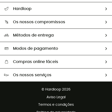
Seguir a minha encomenda
Hardloop
Devoluções e reembolsos
Sobre Hardloop
Guia de tamanhos
Os nossos compromissos
HardGuides
Perguntas frequentes
A nossa pegada
Os nossos embaixadores
Métodos de entrega
Trocas & Devoluções
Segunda mão
Seleção eco-responsável
Modos de pagamento
Compras online fáceis
Portes grátis a partir de 100 €
Os nossos serviços
Devoluções gratuitas em 100 dias
Vendas para grupos e clubes
Apoio ao cliente gratuito
© Hardloop 2026
Programa de afiliados
Aviso Legal
Termos e condições