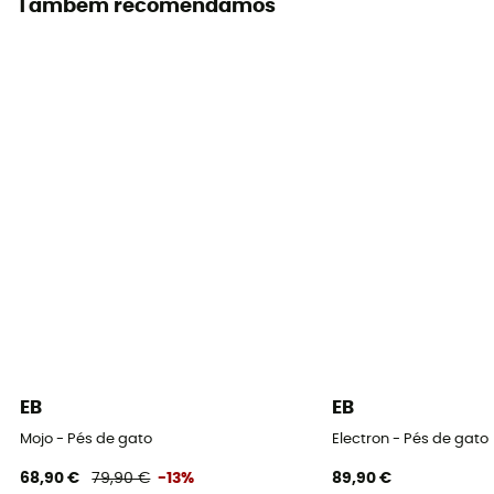
Também recomendamos
Sola exterior
Vibram / Vibram® XS Grip 2
Sistema de fecho
Velcro
Material da parte superior
Microfiber, Suede
Chinelos
Sapatilha com velcros
Tensão traseira
Leve
EB
EB
Espessura da sola
Mojo - Pés de gato
Electron - Pés de gato
3,5 mm
68,90 €
79,90 €
-13%
89,90 €