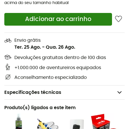
acima do seu tamanho habitual
Adicionar ao carrinho
Envio grátis
Ter. 25 Ago.
-
Qua. 26 Ago.
Devoluções gratuitas dentro de 100 dias
+1.000.000 de aventureiros equipados
Aconselhamento especializado
Especificações técnicas
Recomendado para
Produto(s) ligados a este item
Escalada em bloco / Escalada em ginásio / Escalada
de grandes vias / Escalada desportiva / Escalada
tradicional