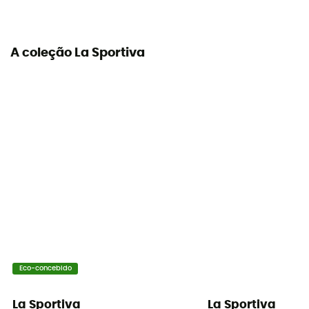
Largura do pé
Normal
A coleção La Sportiva
Possibilidade de ressolagem
Sim
Curvatura
Média
Eco-concebido
La Sportiva
La Sportiva