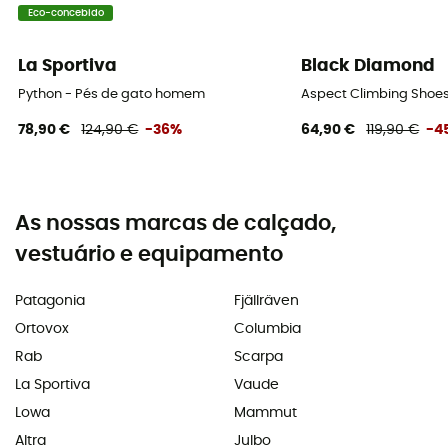
Eco-concebido
La Sportiva
Black Diamond
Python - Pés de gato homem
Aspect Climbing Shoes
78,90 €
124,90 €
-36%
64,90 €
119,90 €
-4
As nossas marcas de calçado,
vestuário e equipamento
Patagonia
Fjällräven
Ortovox
Columbia
Rab
Scarpa
La Sportiva
Vaude
Lowa
Mammut
Altra
Julbo