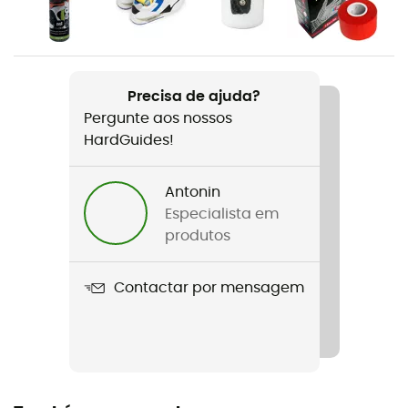
Género
Homem
Precisa de ajuda?
Peso
Pergunte aos nossos
2 x 240 g
HardGuides!
Nome do produto
Skwama
Antonin
Especialista em
Características
produtos
Rubber tailstock
Contactar por mensagem
Tecnologias utilizadas
P3 System (permanent power plateform) / S-Heel™️
Rigidez da sola
Flexível