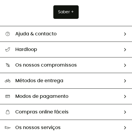
Saber +
Ajuda & contacto
Seguir a minha encomenda
Hardloop
Devoluções e reembolsos
Sobre Hardloop
Guia de tamanhos
Os nossos compromissos
HardGuides
Perguntas frequentes
A nossa pegada
Os nossos embaixadores
Métodos de entrega
Trocas & Devoluções
Segunda mão
Seleção eco-responsável
Modos de pagamento
Compras online fáceis
Portes grátis a partir de 100 €
Os nossos serviços
Devoluções gratuitas em 100 dias