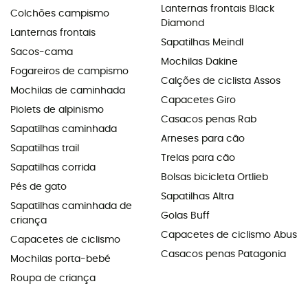
Lanternas frontais Black
Colchões campismo
Diamond
Lanternas frontais
Sapatilhas Meindl
Sacos-cama
Mochilas Dakine
Fogareiros de campismo
Calções de ciclista Assos
Mochilas de caminhada
Capacetes Giro
Piolets de alpinismo
Casacos penas Rab
Sapatilhas caminhada
Arneses para cão
Sapatilhas trail
Trelas para cão
Sapatilhas corrida
Bolsas bicicleta Ortlieb
Pés de gato
Sapatilhas Altra
Sapatilhas caminhada de
Golas Buff
criança
Capacetes de ciclismo Abus
Capacetes de ciclismo
Casacos penas Patagonia
Mochilas porta-bebé
Roupa de criança