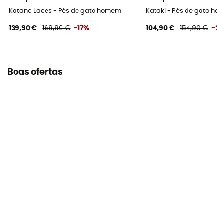
Katana Laces - Pés de gato homem
Kataki - Pés de gato
139,90 €
169,90 €
-17%
104,90 €
154,90 €
-
Boas ofertas