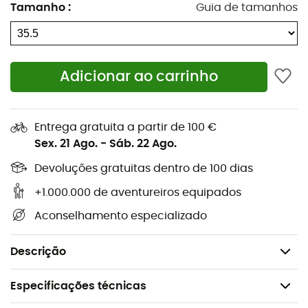
escalada em fendas
Tamanho
:
Guia de tamanhos
Sistema interno de proteção do cadarço para
escalada em fendas
Entressola de rigidez média que aumenta o
Adicionar ao carrinho
desempenho em aderências sem sacrificar o
conforto
Ponta com estabilizador lateral que aumenta a
Entrega gratuita a partir de 100 €
precisão evitando a rotação do pé quando as
Sex. 21 Ago.
-
Sáb. 22 Ago.
bordas internas ou externas são solicitadas
Devoluções gratuitas dentro de 100 dias
Parte superior em couro europeu da melhor
categoria
+1.000.000 de aventureiros equipados
Assimetria: baixa
Aconselhamento especializado
Entressola: Medium-Flex
Fechamento: cadarços
Descrição
Especificações técnicas