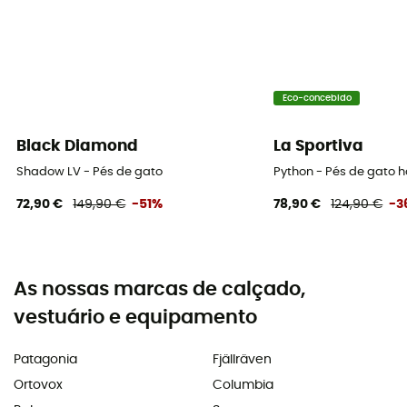
Eco-concebido
Black Diamond
La Sportiva
Shadow LV - Pés de gato
Python - Pés de gato
72,90 €
149,90 €
-51%
78,90 €
124,90 €
-3
As nossas marcas de calçado,
vestuário e equipamento
Patagonia
Fjällräven
Ortovox
Columbia