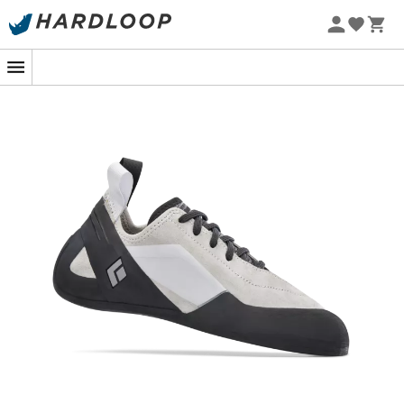
Promoções de verão 🔥 -5% EXTRA a partir de 2 produtos*
com o código Summer5
-5% Extra - Code Summer5
Os
Aspect Climbing Shoes
são
pés de gato
concebidos
pela
Black Diamond
. Desenvolvidos para escalar as