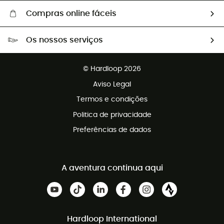
Compras online fáceis
Portes grátis a partir de 100 €
Os nossos serviços
Devoluções gratuitas em 100 dias
Vendas para grupos e clubes
Apoio ao cliente gratuito
© Hardloop 2026
Programa de afiliados
Aviso Legal
Termos e condições
Politica de privacidade
Preferências de dados
A aventura continua aqui
Hardloop International