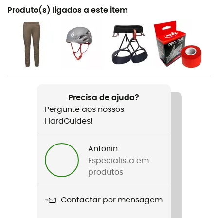
Recomendado para
Produto(s) ligados a este item
Escalada em bloco / Escalada de grandes vias
Género
Homem / Mulher
Nome do produto
Aspect Climbing Shoes
Precisa de ajuda?
Pergunte aos nossos
Características
HardGuides!
Rubber tailstock
Utilização
Antonin
Falésia / Grande via
Especialista em
produtos
Rigidez da sola
Média
Contactar por mensagem