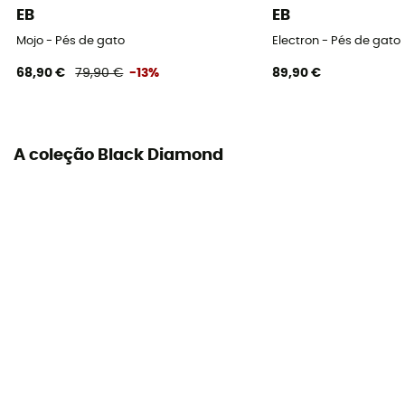
EB
EB
Leve
Mojo - Pés de gato
Electron - Pés de gato
Tensão traseira
68,90 €
79,90 €
-13%
89,90 €
Nenhuma
Espessura da sola
4,3 mm
A coleção Black Diamond
Curvatura
Leve