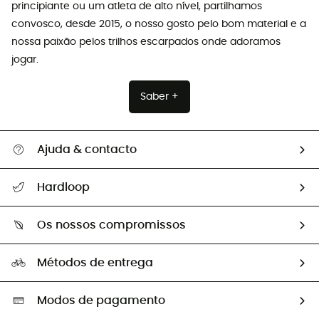
principiante ou um atleta de alto nível, partilhamos
convosco, desde 2015, o nosso gosto pelo bom material e a
nossa paixão pelos trilhos escarpados onde adoramos
jogar.
Saber +
Ajuda & contacto
Seguir a minha encomenda
Hardloop
Devoluções e reembolsos
Sobre Hardloop
Guia de tamanhos
Os nossos compromissos
HardGuides
Perguntas frequentes
A nossa pegada
Os nossos embaixadores
Métodos de entrega
Trocas & Devoluções
Segunda mão
Seleção eco-responsável
Modos de pagamento