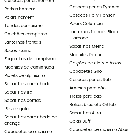
Casacos penas homem
Casacos penas Pyrenex
Parkas homem
Casacos Helly Hansen
Polars homem
Polars Columbia
Tendas campismo
Lanternas frontais Black
Colchões campismo
Diamond
Lanternas frontais
Sapatilhas Meindl
Sacos-cama
Mochilas Dakine
Fogareiros de campismo
Calções de ciclista Assos
Mochilas de caminhada
Capacetes Giro
Piolets de alpinismo
Casacos penas Rab
Sapatilhas caminhada
Arneses para cão
Sapatilhas trail
Trelas para cão
Sapatilhas corrida
Bolsas bicicleta Ortlieb
Pés de gato
Sapatilhas Altra
Sapatilhas caminhada de
Golas Buff
criança
Capacetes de ciclismo Abus
Capacetes de ciclismo