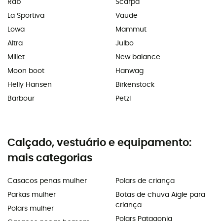
Rab
Scarpa
La Sportiva
Vaude
Lowa
Mammut
Altra
Julbo
Millet
New balance
Moon boot
Hanwag
Helly Hansen
Birkenstock
Barbour
Petzl
Calçado, vestuário e equipamento:
mais categorias
Casacos penas mulher
Polars de criança
Parkas mulher
Botas de chuva Aigle para
criança
Polars mulher
Polars Patagonia