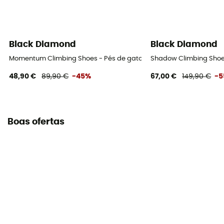
Black Diamond
Black Diamond
Momentum Climbing Shoes - Pés de gato homem
Shadow Climbing Shoe
48,90 €
89,90 €
-45%
67,00 €
149,90 €
-
Boas ofertas