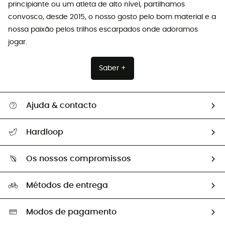
principiante ou um atleta de alto nível, partilhamos
convosco, desde 2015, o nosso gosto pelo bom material e a
nossa paixão pelos trilhos escarpados onde adoramos
jogar.
Saber +
Ajuda & contacto
Seguir a minha encomenda
Hardloop
Devoluções e reembolsos
Sobre Hardloop
Guia de tamanhos
Os nossos compromissos
HardGuides
Perguntas frequentes
A nossa pegada
Os nossos embaixadores
Métodos de entrega
Trocas & Devoluções
Segunda mão
Seleção eco-responsável
Modos de pagamento