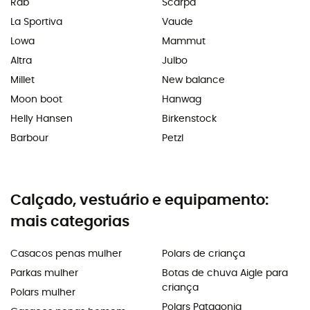
Rab
Scarpa
La Sportiva
Vaude
Lowa
Mammut
Altra
Julbo
Millet
New balance
Moon boot
Hanwag
Helly Hansen
Birkenstock
Barbour
Petzl
Calçado, vestuário e equipamento:
mais categorias
Casacos penas mulher
Polars de criança
Parkas mulher
Botas de chuva Aigle para
criança
Polars mulher
Polars Patagonia