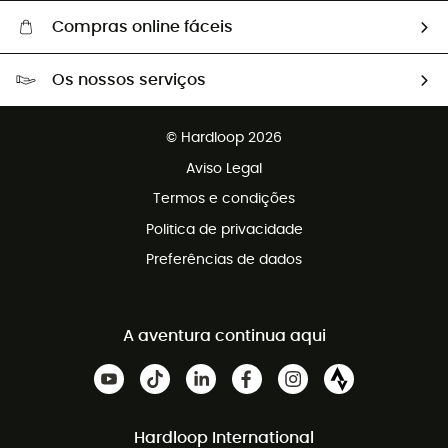
Compras online fáceis
Portes grátis a partir de 100 €
Os nossos serviços
Devoluções gratuitas em 100 dias
Vendas para grupos e clubes
Apoio ao cliente gratuito
© Hardloop 2026
Programa de afiliados
Aviso Legal
Termos e condições
Politica de privacidade
Preferências de dados
A aventura continua aqui
Hardloop International