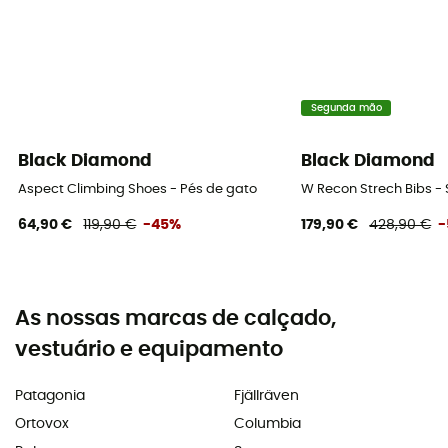
Segunda mão
Black Diamond
Black Diamond
Aspect Climbing Shoes - Pés de gato
W Recon Strech Bibs -
64,90 €
119,90 €
-45%
179,90 €
428,90 €
-
As nossas marcas de calçado,
vestuário e equipamento
Patagonia
Fjällräven
Ortovox
Columbia