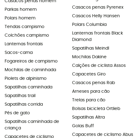
Casacos penas homem
Casacos penas Pyrenex
Parkas homem
Casacos Helly Hansen
Polars homem
Polars Columbia
Tendas campismo
Lanternas frontais Black
Colchões campismo
Diamond
Lanternas frontais
Sapatilhas Meindl
Sacos-cama
Mochilas Dakine
Fogareiros de campismo
Calções de ciclista Assos
Mochilas de caminhada
Capacetes Giro
Piolets de alpinismo
Casacos penas Rab
Sapatilhas caminhada
Arneses para cão
Sapatilhas trail
Trelas para cão
Sapatilhas corrida
Bolsas bicicleta Ortlieb
Pés de gato
Sapatilhas Altra
Sapatilhas caminhada de
Golas Buff
criança
Capacetes de ciclismo Abus
Capacetes de ciclismo