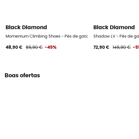
Black Diamond
Black Diamond
Momentum Climbing Shoes - Pés de gato homem
Shadow LV - Pés de g
48,90 €
89,90 €
-45%
72,90 €
149,90 €
-5
Boas ofertas