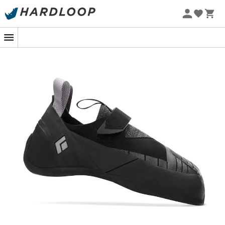
Promoções de verão 🔥 -5% EXTRA a partir de 2 produtos*
com o código Summer5
-5% Extra - Code Summer5