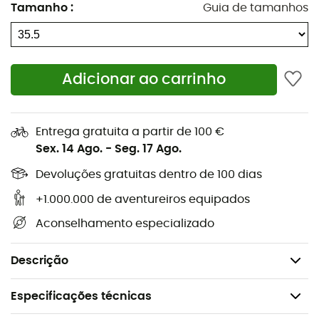
Tamanho
:
Guia de tamanhos
Borracha Neo Fuse 4,3mm impressa e moldada
para uma aderência superior, nível ótimo de
conforto, suporte e peso
Língua com tecnologia Engineered Knit
Adicionar ao carrinho
proporcionando respirabilidade e conforto
excepcionais
Entressola minimalista para um toque mais
Entrega gratuita a partir de 100 €
preciso na vertical
Sex. 14 Ago.
-
Seg. 17 Ago.
Combinação de borracha de alta fricção impressa
Devoluções gratuitas dentro de 100 dias
e moldada para otimizar a durabilidade, destreza
e aderência em aderências
+1.000.000 de aventureiros equipados
Alça de Velcro para ajuste
Aconselhamento especializado
Unissex
Ângulo de escalada: inclinado
Descrição
Especificações técnicas