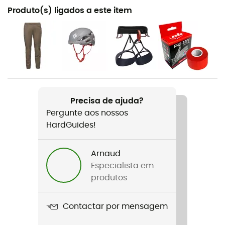
Recomendado para
Produto(s) ligados a este item
Escalada em bloco / Escalada de grandes vias
Género
Homem / Mulher
Nome do produto
Shadow Climbing Shoes
Precisa de ajuda?
Pergunte aos nossos
Características
HardGuides!
Rubber tailstock
Tecnologias utilizadas
Arnaud
Engineered Knit
Especialista em
produtos
Rigidez da sola
Normal
Contactar por mensagem