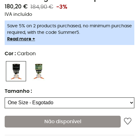
180,20 €
184,90 €
-3%
IVA incluído
Save 5% on 2 products purchased, no minimum purchase
Trata-se de um
fogareiro a gás otimizado
composto
required, with the code Summer5.
por um
queimador
e uma
caneca
e ferverá meio litro
Read more +
de água em 2 minutos e 15 segundos.
que permitem
comer facilmente.
possui um
regulador
que fornece um
Cor
:
Carbon
fluxo constante até uma
temperatura de -6°C
. Ele
manterá o mesmo nível de desempenho,
graças ao
tripé
incluído
caneca
que se prende ao
queimador
O
Minimo é
compacto
,
eficiente
e
leve
.
Caneca de 1 litro
integrando o otimizador Fluxring e uma capa isolante
Tamanho
:
removível
Ajuste do queimador
Ignição piezo
Não disponível
Base de proteção graduada
Facilidade de uso de uma colher na caneca