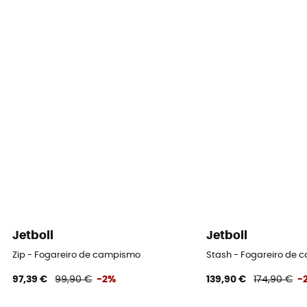
Jetboil
Jetboil
Zip - Fogareiro de campismo
Stash - Fogareiro de
97,39 €
99,90 €
-2%
139,90 €
174,90 €
-