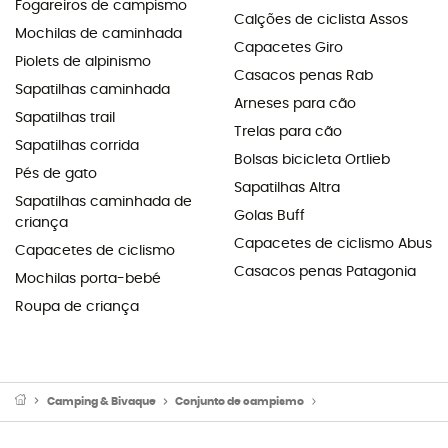
Fogareiros de campismo
Calções de ciclista Assos
Mochilas de caminhada
Capacetes Giro
Piolets de alpinismo
Casacos penas Rab
Sapatilhas caminhada
Arneses para cão
Sapatilhas trail
Trelas para cão
Sapatilhas corrida
Bolsas bicicleta Ortlieb
Pés de gato
Sapatilhas Altra
Sapatilhas caminhada de
Golas Buff
criança
Capacetes de ciclismo Abus
Capacetes de ciclismo
Casacos penas Patagonia
Mochilas porta-bebé
Roupa de criança
Camping & Bivaque
Conjunto de campismo
Fogareiros de campi