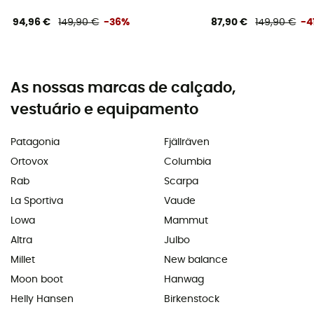
94,96 €
149,90 €
-36%
87,90 €
149,90 €
-4
As nossas marcas de calçado,
vestuário e equipamento
Patagonia
Fjällräven
Ortovox
Columbia
Rab
Scarpa
La Sportiva
Vaude
Lowa
Mammut
Altra
Julbo
Millet
New balance
Moon boot
Hanwag
Helly Hansen
Birkenstock