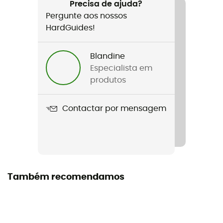
Precisa de ajuda?
Minimo
Pergunte aos nossos
HardGuides!
Características
Sold with no cartridges
Blandine
Materiais
Especialista em
Aluminum cup
produtos
Volume
Contactar por mensagem
1 L
Capacidade
2 pessoas
Também recomendamos
Dimensões de arrumação
15,2 x 12,7 cm
Volume ocupado