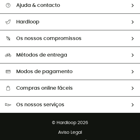
Ajuda & contacto
Seguir a minha encomenda
Hardloop
Devoluções e reembolsos
Sobre Hardloop
Guia de tamanhos
Os nossos compromissos
HardGuides
Perguntas frequentes
A nossa pegada
Os nossos embaixadores
Métodos de entrega
Trocas & Devoluções
Segunda mão
Seleção eco-responsável
Modos de pagamento
Compras online fáceis
Portes grátis a partir de 100 €
Os nossos serviços
Devoluções gratuitas em 100 dias
Vendas para grupos e clubes
Apoio ao cliente gratuito
© Hardloop 2026
Programa de afiliados
Aviso Legal