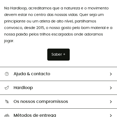
Na Hardloop, acreditamos que a natureza e o movimento
devem estar no centro das nossas vidas. Quer seja um
principiante ou um atleta de alto nível, partilhamos
convosco, desde 2015, o nosso gosto pelo bom material e a
nossa paixão pelos trilhos escarpados onde adoramos
jogar.
Saber +
Ajuda & contacto
Seguir a minha encomenda
Hardloop
Devoluções e reembolsos
Sobre Hardloop
Guia de tamanhos
Os nossos compromissos
HardGuides
Perguntas frequentes
A nossa pegada
Os nossos embaixadores
Métodos de entrega
Trocas & Devoluções