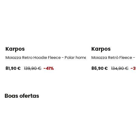
Karpos
Karpos
Moiazza Retro Hoodie Fleece - Polar homem
Moiazza Retrò Fleece 
81,90 €
139,90 €
-41%
86,90 €
134,90 €
-
Boas ofertas