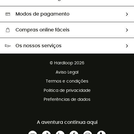
Segunda mão
Seleção eco-responsável
Modos de pagamento
Compras online fáceis
Portes grátis a partir de 100 €
Os nossos serviços
Devoluções gratuitas em 100 dias
Vendas para grupos e clubes
Apoio ao cliente gratuito
© Hardloop 2026
Programa de afiliados
Aviso Legal
Termos e condições
Politica de privacidade
Preferências de dados
A aventura continua aqui