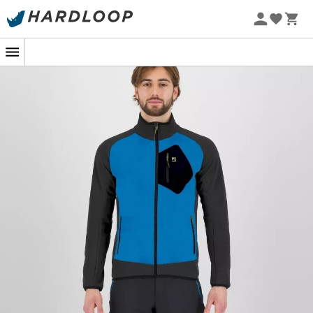
Promoções de verão 🔥 -5% EXTRA a partir de 2 produtos*
com o código Summer5
-5% Extra - Code Summer5