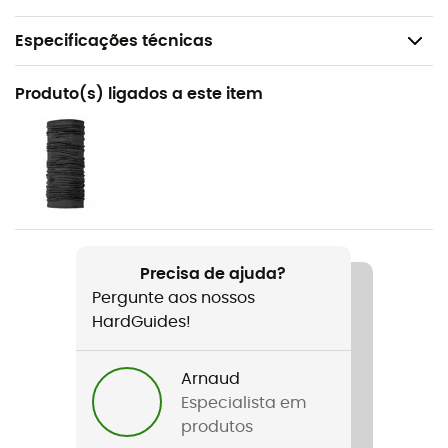
Especificações técnicas
Recomendado para
Produto(s) ligados a este item
Caminhada / Escalada em bloco / Ski de montanha /
Alpinismo
Género
Homem
Peso
Precisa de ajuda?
488 g
Pergunte aos nossos
HardGuides!
Nome do produto
Odle Fleece
Arnaud
Corte
Especialista em
Ajustada
produtos