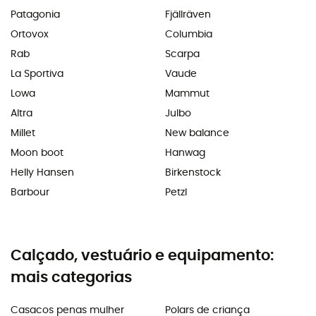
Patagonia
Fjällräven
Ortovox
Columbia
Rab
Scarpa
La Sportiva
Vaude
Lowa
Mammut
Altra
Julbo
Millet
New balance
Moon boot
Hanwag
Helly Hansen
Birkenstock
Barbour
Petzl
Calçado, vestuário e equipamento:
mais categorias
Casacos penas mulher
Polars de criança