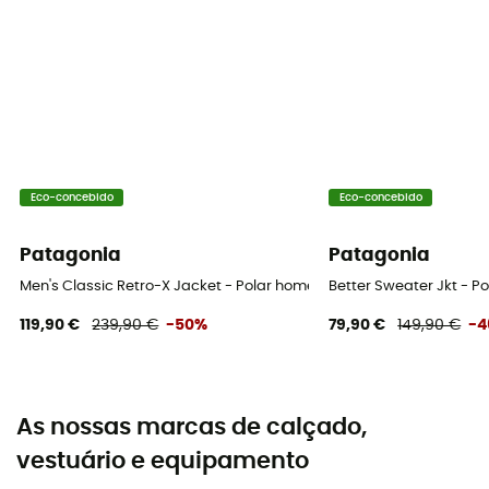
Eco-concebido
Eco-concebido
Patagonia
Patagonia
Men's Classic Retro-X Jacket - Polar homem
Better Sweater Jkt - 
119,90 €
239,90 €
-50%
79,90 €
149,90 €
-
As nossas marcas de calçado,
vestuário e equipamento