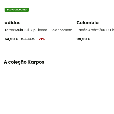
Eco-concebido
adidas
Columbia
Terrex Multi Full-Zip Fleece - Polar homem
Pacific Arch™ 200 FZ F
54,90 €
69,90 €
-21%
99,90 €
A coleção Karpos