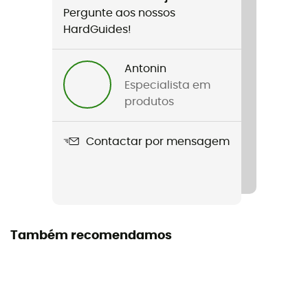
Pergunte aos nossos
Vaporlock Screwgate
HardGuides!
Norma
Norma CE
Antonin
Especialista em
Garantia do fabricante
produtos
1 year
Contactar por mensagem
Resistência com dedo fechado
21 kN
Resistência do eixo pequeno
8 kN
Também recomendamos
Resistência com dedo aberto
7 kN
Abertura do dedo