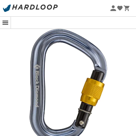
Promoções de verão 🔥 -5% EXTRA a partir de 2 produtos*
com o código Summer5
-5% Extra - Code Summer5