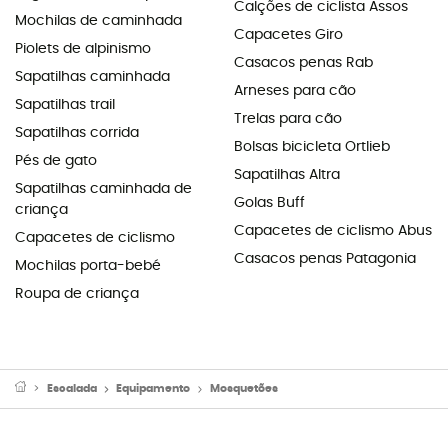
Calções de ciclista Assos
Mochilas de caminhada
Capacetes Giro
Piolets de alpinismo
Casacos penas Rab
Sapatilhas caminhada
Arneses para cão
Sapatilhas trail
Trelas para cão
Sapatilhas corrida
Bolsas bicicleta Ortlieb
Pés de gato
Sapatilhas Altra
Sapatilhas caminhada de
Golas Buff
criança
Capacetes de ciclismo Abus
Capacetes de ciclismo
Casacos penas Patagonia
Mochilas porta-bebé
Roupa de criança
Escalada
Equipamento
Mosquetões