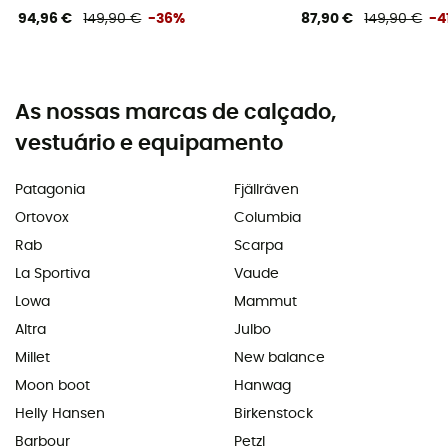
94,96 €
149,90 €
-36%
87,90 €
149,90 €
-4
As nossas marcas de calçado,
vestuário e equipamento
Patagonia
Fjällräven
Ortovox
Columbia
Rab
Scarpa
La Sportiva
Vaude
Lowa
Mammut
Altra
Julbo
Millet
New balance
Moon boot
Hanwag
Helly Hansen
Birkenstock
Barbour
Petzl