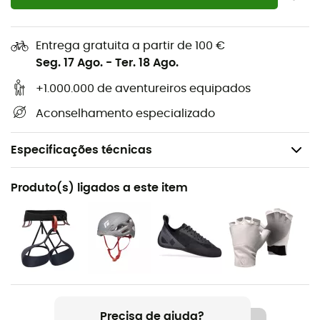
Entrega gratuita a partir de 100 €
Seg. 17 Ago.
-
Ter. 18 Ago.
+1.000.000 de aventureiros equipados
Aconselhamento especializado
Especificações técnicas
Recomendado para
Produto(s) ligados a este item
Escalada em bloco / Escalada de grandes vias /
Escalada desportiva / Escalada em gelo / Escalada
tradicional / Ski de montanha
Peso
52 g
Precisa de ajuda?
Nome do produto