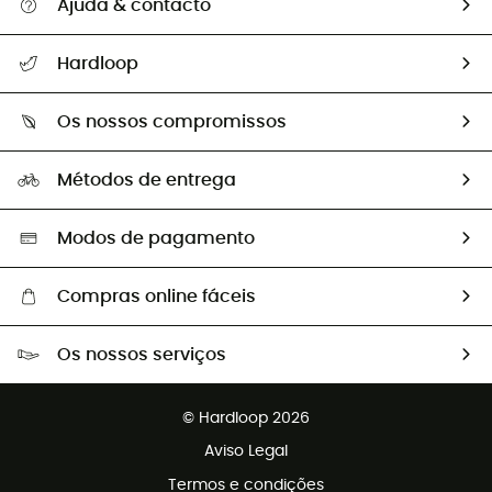
Ajuda & contacto
Seguir a minha encomenda
Hardloop
Devoluções e reembolsos
Sobre Hardloop
Guia de tamanhos
Os nossos compromissos
HardGuides
Perguntas frequentes
A nossa pegada
Os nossos embaixadores
Métodos de entrega
Trocas & Devoluções
Segunda mão
Seleção eco-responsável
Modos de pagamento
Compras online fáceis
Portes grátis a partir de 100 €
Os nossos serviços
Devoluções gratuitas em 100 dias
Vendas para grupos e clubes
Apoio ao cliente gratuito
© Hardloop 2026
Programa de afiliados
Aviso Legal
Termos e condições