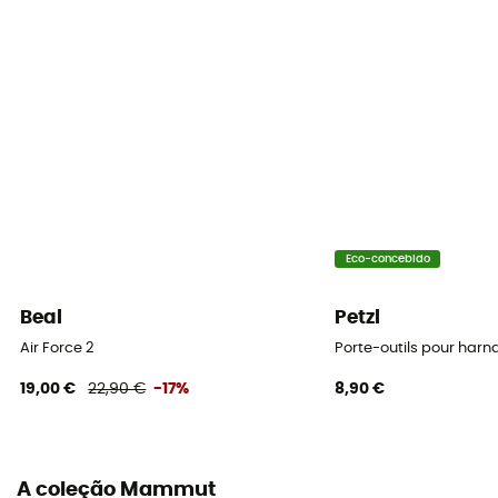
PPE - Category 3
Travagem assistida
Sim
Eco-concebido
Beal
Petzl
Air Force 2
Porte-outils pour harna
19,00 €
22,90 €
-17%
8,90 €
A coleção Mammut