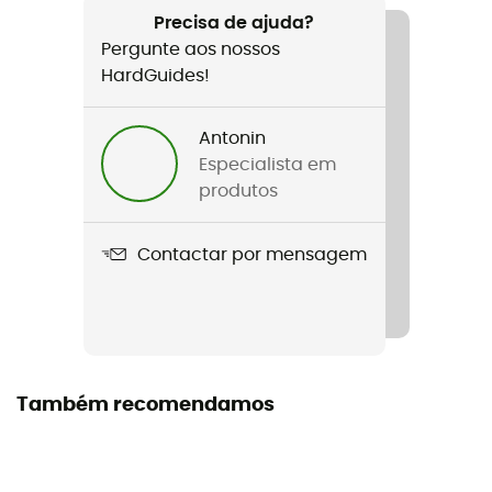
Nome do produto
Precisa de ajuda?
Smart 2.0
Pergunte aos nossos
HardGuides!
Materiais
Aluminium, Acier
Antonin
Etiqueta
Especialista em
Origem Europeia Garantida
produtos
Cordas compatíveis
Contactar por mensagem
8,7 - 10,5 mm (Single)
Manual de instruções
Consultar o folheto informativo
Também recomendamos
Declaração de conformidade
Consultar a declaração de conformidade
Equipamento de proteção individual