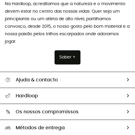
Na Hardloop, acreditamos que a natureza e o movimento
devem estar no centro das nossas vidas. Quer seja um
principiante ou um atleta de alto nível, partilhamos
convosco, desde 2015, o nosso gosto pelo bom material e a
nossa paixão pelos trilhos escarpados onde adoramos
jogar.
Saber +
Ajuda & contacto
Seguir a minha encomenda
Hardloop
Devoluções e reembolsos
Sobre Hardloop
Guia de tamanhos
Os nossos compromissos
HardGuides
Perguntas frequentes
A nossa pegada
Os nossos embaixadores
Métodos de entrega
Trocas & Devoluções
Segunda mão