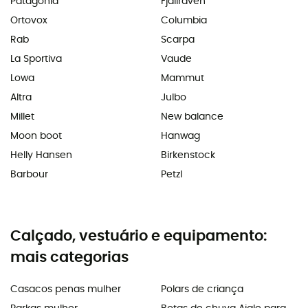
Patagonia
Fjällräven
Ortovox
Columbia
Rab
Scarpa
La Sportiva
Vaude
Lowa
Mammut
Altra
Julbo
Millet
New balance
Moon boot
Hanwag
Helly Hansen
Birkenstock
Barbour
Petzl
Calçado, vestuário e equipamento:
mais categorias
Casacos penas mulher
Polars de criança