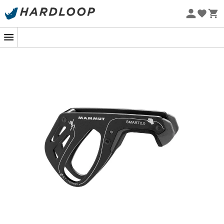
Promoções de verão 🔥 -5% EXTRA a partir de 2 produtos*
com o código Summer5
Eco-concebido