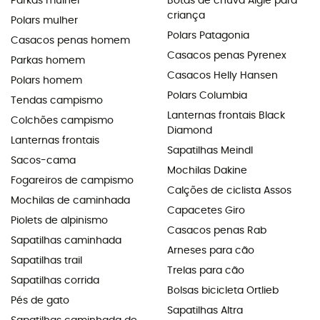
Parkas mulher
Botas de chuva Aigle para
criança
Polars mulher
Polars Patagonia
Casacos penas homem
Casacos penas Pyrenex
Parkas homem
Casacos Helly Hansen
Polars homem
Polars Columbia
Tendas campismo
Lanternas frontais Black
Colchões campismo
Diamond
Lanternas frontais
Sapatilhas Meindl
Sacos-cama
Mochilas Dakine
Fogareiros de campismo
Calções de ciclista Assos
Mochilas de caminhada
Capacetes Giro
Piolets de alpinismo
Casacos penas Rab
Sapatilhas caminhada
Arneses para cão
Sapatilhas trail
Trelas para cão
Sapatilhas corrida
Bolsas bicicleta Ortlieb
Pés de gato
Sapatilhas Altra