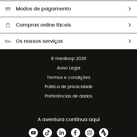
Seleção eco-responsável
Modos de pagamento
Compras online fáceis
Portes grátis a partir de 100 €
Os nossos serviços
Devoluções gratuitas em 100 dias
Vendas para grupos e clubes
Apoio ao cliente gratuito
© Hardloop 2026
Programa de afiliados
Aviso Legal
Termos e condições
Politica de privacidade
Preferências de dados
A aventura continua aqui