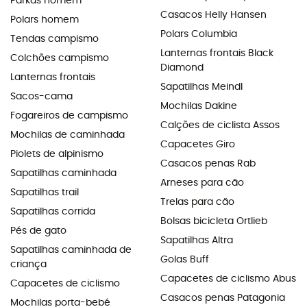
Parkas homem
Casacos Helly Hansen
Polars homem
Polars Columbia
Tendas campismo
Lanternas frontais Black
Colchões campismo
Diamond
Lanternas frontais
Sapatilhas Meindl
Sacos-cama
Mochilas Dakine
Fogareiros de campismo
Calções de ciclista Assos
Mochilas de caminhada
Capacetes Giro
Piolets de alpinismo
Casacos penas Rab
Sapatilhas caminhada
Arneses para cão
Sapatilhas trail
Trelas para cão
Sapatilhas corrida
Bolsas bicicleta Ortlieb
Pés de gato
Sapatilhas Altra
Sapatilhas caminhada de
Golas Buff
criança
Capacetes de ciclismo Abus
Capacetes de ciclismo
Casacos penas Patagonia
Mochilas porta-bebé