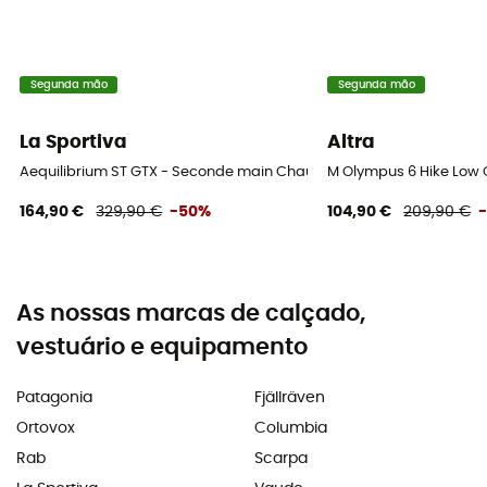
Segunda mão
Segunda mão
La Sportiva
Altra
Aequilibrium ST GTX - Seconde main Chaussures alpinisme homme 
M Olympus 6 Hike Low
164,90 €
329,90 €
-50%
104,90 €
209,90 €
As nossas marcas de calçado,
vestuário e equipamento
Patagonia
Fjällräven
Ortovox
Columbia
Rab
Scarpa