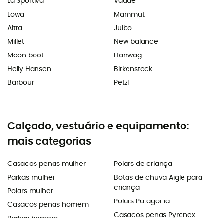
La Sportiva
Vaude
Lowa
Mammut
Altra
Julbo
Millet
New balance
Moon boot
Hanwag
Helly Hansen
Birkenstock
Barbour
Petzl
Calçado, vestuário e equipamento:
mais categorias
Casacos penas mulher
Polars de criança
Parkas mulher
Botas de chuva Aigle para
criança
Polars mulher
Polars Patagonia
Casacos penas homem
Casacos penas Pyrenex