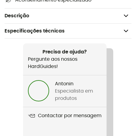
Aconselhamento especializado
Material: Plástico,
Peso: 65 g.
Descrição
Especificações técnicas
Recomendado para
Escalada em gelo / Alpinismo
Precisa de ajuda?
Pergunte aos nossos
Género
HardGuides!
Homem / Mulher
Antonin
Peso
Especialista em
65 g
produtos
Nome do produto
Contactar por mensagem
Protection piolet Cover Blade