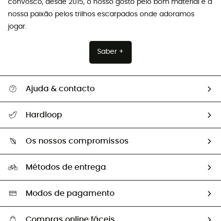
convosco, desde 2015, o nosso gosto pelo bom material e a
nossa paixão pelos trilhos escarpados onde adoramos
jogar.
Saber +
Ajuda & contacto
Seguir a minha encomenda
Hardloop
Devoluções e reembolsos
Sobre Hardloop
Guia de tamanhos
Os nossos compromissos
HardGuides
Perguntas frequentes
A nossa pegada
Os nossos embaixadores
Métodos de entrega
Trocas & Devoluções
Segunda mão
Seleção eco-responsável
Modos de pagamento
Compras online fáceis