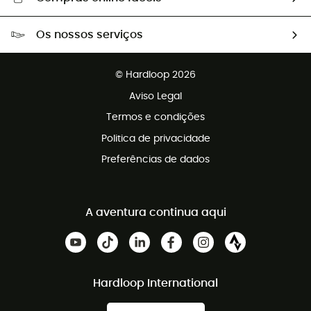
Portes grátis a partir de 100 €
Os nossos serviços
Devoluções gratuitas em 100 dias
Vendas para grupos e clubes
Apoio ao cliente gratuito
© Hardloop 2026
Programa de afiliados
Aviso Legal
Termos e condições
Politica de privacidade
Preferências de dados
A aventura continua aqui
Hardloop International