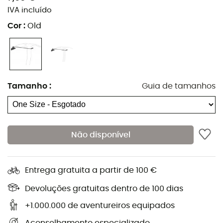
IVA incluído
Cor
:
Old
Quer você esteja nos transportes ou caminhando na
mer de glace,
proteger a ponta do seu piolet com o
acessório Cover Blade da Grivel
para evitar rasgos na
sua mochila ou proteger seus companheiros de
Tamanho
:
Guia de tamanhos
atividade de qualquer incidente infeliz durante reuniões
é indispensável.
Este protetor de ponta de plástico
cobre a ponta afiada
Não disponível
do seu piolet graças a um sistema de fixação fácil de
usar.
Ao usar seu piolet na montanha, você pode deixar a
Entrega gratuita a partir de 100 €
proteção Cover Blade no cabo ou removê-la
Devoluções gratuitas dentro de 100 dias
totalmente.
+1.000.000 de aventureiros equipados
Características
: