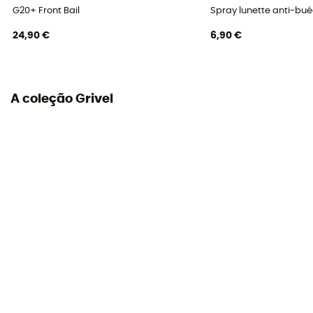
G20+ Front Bail
Spray lunette anti-bu
24,90 €
6,90 €
A coleção Grivel