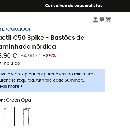
o Summer5
Conselhos de especialistas
Caminhada nórdica
Bastões de caminhada nórdica
SL Outdoor
actil C50 Spike - Bastões de
aminhada nórdica
3,90 €
84,90 €
-25%
A incluído
ave 5% on 2 products purchased, no minimum
urchase required, with the code Summer5.
ead more +
r
:
Green Opal