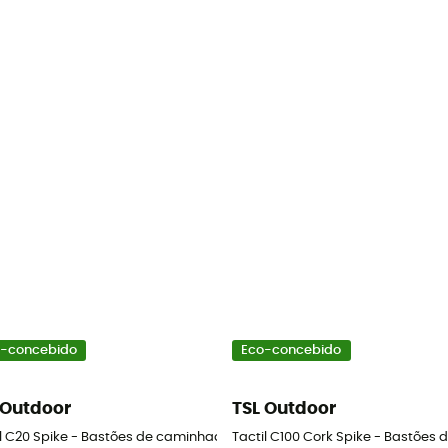
-concebido
Eco-concebido
 Outdoor
TSL Outdoor
a nórdica
il C20 Spike - Bastões de caminhada nórdica
Tactil C100 Cork Spike - Bastões