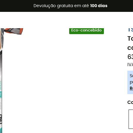
s de verão 🔥 -5% EXTRA a partir de 2 produtos* com o códig
Devolução gratuita em até
100 dias
-5% Extra - Code Summer5
T
Eco-concebido
T
c
6
IV
S
p
R
Co