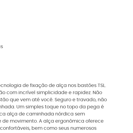
as
tecnologia de fixação de alça nos bastões TSL.
o com incrível simplicidade e rapidez. Não
stão que vem até você. Seguro e travado, não
nhada. Um simples toque no topo da pega é
 única alça de caminhada nórdica sem
de de movimento. A alça ergonômica oferece
 e confortáveis, bem como seus numerosos