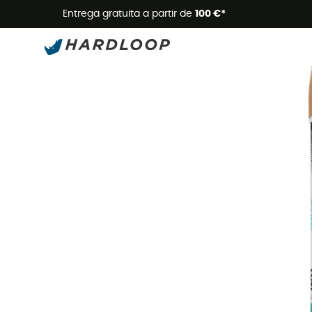
Promoçõe
Entrega gratuita a partir de
100 €*