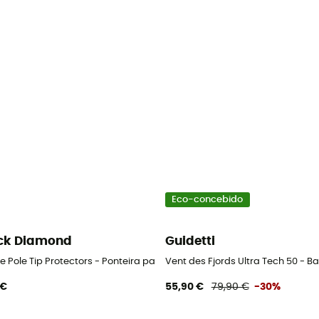
Eco-concebido
ck Diamond
Guidetti
rdique
e Pole Tip Protectors - Ponteira para bastão
Vent des Fjords Ultra Tech 50 - 
 €
55,90 €
79,90 €
-30%