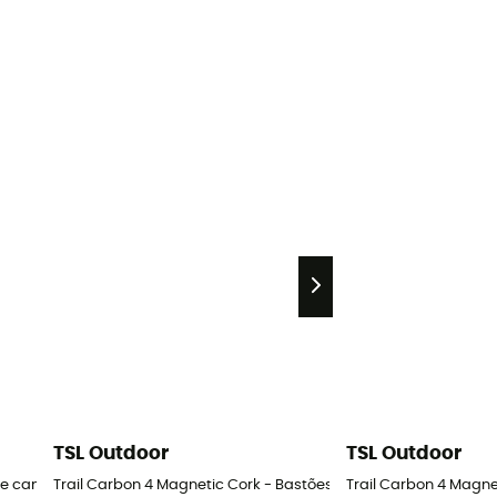
TSL Outdoor
TSL Outdoor
 de caminhada nórdica
Trail Carbon 4 Magnetic Cork - Bastões de trail running
Trail Carbon 4 Magnet