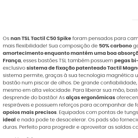
Os
nan TSL Tactil C50 Spike
foram pensados para cami
mais flexibilidade! Sua composição de
50% carbono
ga
amortecimento enquanto mantém uma boa absorção
França
, esses bastões TSL também possuem
pegas bi
exclusivo
sistema de fixação patenteado Tactil Magn
sistema permite, graças à sua tecnologia magnética ul
bastão num piscar de olhos. De grande confiabilidade,
mesmo em alta velocidade. Para liberar sua mão, bast
desprende do bastão! As
alças ergonômicas
oferec
respiráveis e possuem reforços para acompanhar de f
apoios mais precisos
. Equipados com pontas de tung
ideal
e nada pode te desacelerar. Os pads são forneci
duras. Perfeito para progredir e aproveitar as saídas