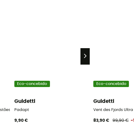
Eco-concebido
Eco-concebido
Guidetti
Guidetti
Bastões de caminhada nórdica
Padapt
Vent des Fjords Ultr
9,90 €
83,90 €
99,90 €
-