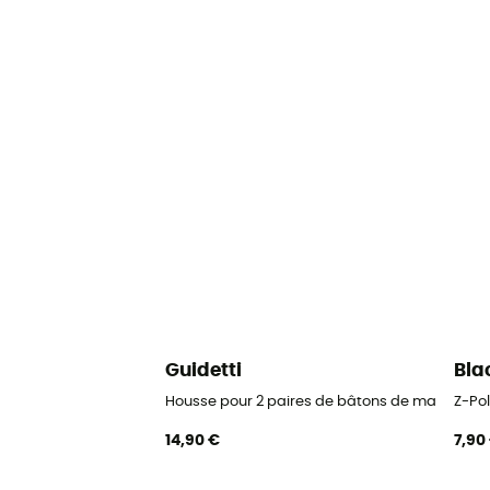
Guidetti
Bla
Housse pour 2 paires de bâtons de marche no
Z-Pol
14,90 €
7,90