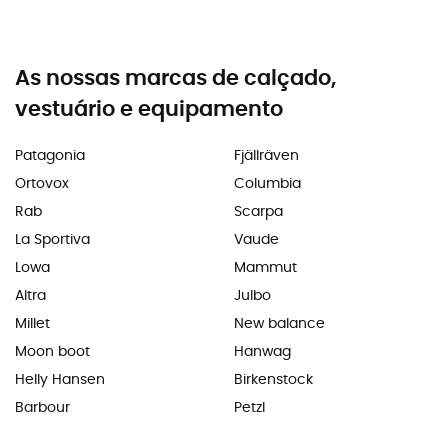
As nossas marcas de calçado,
vestuário e equipamento
Patagonia
Fjällräven
Ortovox
Columbia
Rab
Scarpa
La Sportiva
Vaude
Lowa
Mammut
Altra
Julbo
Millet
New balance
Moon boot
Hanwag
Helly Hansen
Birkenstock
Barbour
Petzl