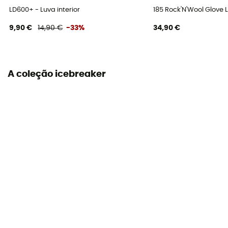
LD600+ - Luva interior
185 Rock'N'Wool Glove 
9,90 €
14,90 €
-33%
34,90 €
A coleção icebreaker