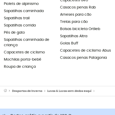
Capacetes Giro
Piolets de alpinismo
Casacos penas Rab
Sapatilhas caminhada
Arneses para cão
Sapatilhas trail
Trelas para cão
Sapatilhas corrida
Bolsas bicicleta Ortlieb
Pés de gato
Sapatilhas Altra
Sapatilhas caminhada de
Golas Buff
criança
Capacetes de ciclismo Abus
Capacetes de ciclismo
Casacos penas Patagonia
Mochilas porta-bebé
Roupa de criança
Desportos de Inverno
Luvas & Luvas sem dedos esqui
Luvas interio