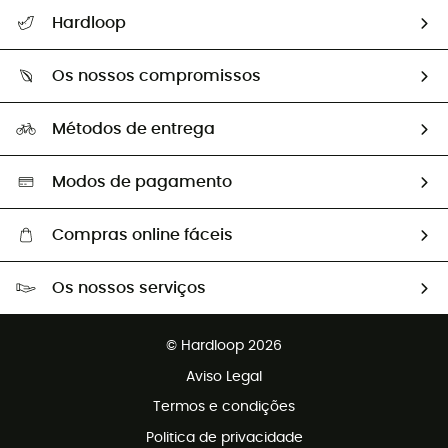
Seguir a minha encomenda
Hardloop
Devoluções e reembolsos
Sobre Hardloop
Guia de tamanhos
Os nossos compromissos
HardGuides
Perguntas frequentes
A nossa pegada
Os nossos embaixadores
Métodos de entrega
Trocas & Devoluções
Segunda mão
Seleção eco-responsável
Modos de pagamento
Compras online fáceis
Portes grátis a partir de 100 €
Os nossos serviços
Devoluções gratuitas em 100 dias
Vendas para grupos e clubes
Apoio ao cliente gratuito
© Hardloop 2026
Programa de afiliados
Aviso Legal
Termos e condições
Politica de privacidade