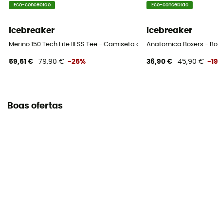
Eco-concebido
Eco-concebido
icebreaker
icebreaker
Merino 150 Tech Lite III SS Tee - Camiseta de lã merino homem
Anatomica Boxers - B
59,51 €
79,90 €
-25%
36,90 €
45,90 €
-1
Boas ofertas