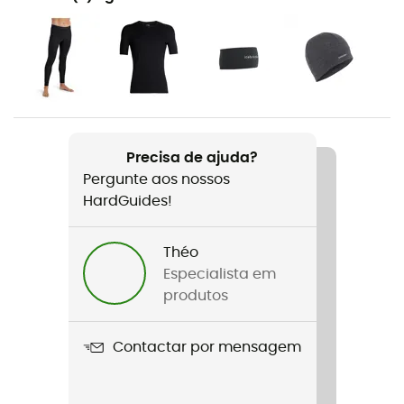
Caminhada / Marcha nórdica / Ski alpino / Ski de
montanha / Trekking / O dia a dia
Género
Homem / Mulher
Nome do produto
Precisa de ajuda?
Oasis Glove Liners
Pergunte aos nossos
HardGuides!
Corte
Ajustada
Théo
Etiqueta
Especialista em
Oeko-Tex / Organic / Responsible Wool Standard
produtos
Contactar por mensagem