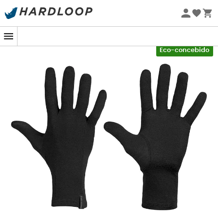
Promoções de verão 🔥 -5% EXTRA a partir de 2 produtos*
com o código Summer5
-5% Extra - Code Summer5
Eco-concebido