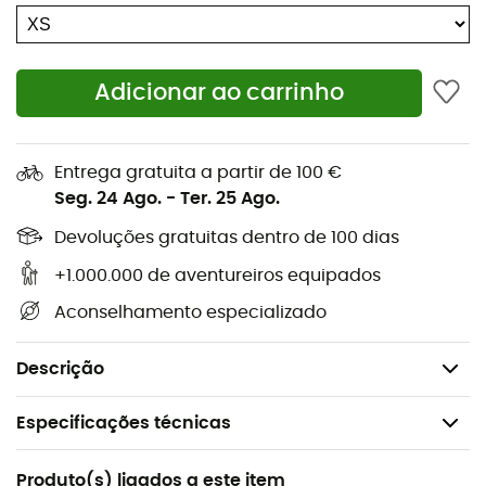
merino 200 Lightweight
, adequadas para condições
de temperadas a frias, oferecem uma proteção térmica
apreciável para correr ou caminhar quando a
Adicionar ao carrinho
temperatura diminui e podem ser usadas sozinhas.
Também são perfeitas como luvas interiores para usar
sob suas luvas de esqui, alpinismo ou caminhada
favoritas. Para caminhar, correr ou esquiar, na
Entrega gratuita a partir de 100 €
montanha, floresta ou na cidade no dia a dia, as
Oasis
Seg. 24 Ago.
-
Ter. 25 Ago.
Glove Liners da Icebreaker
são indispensáveis.
Devoluções gratuitas dentro de 100 dias
Leves, fácil de transportar
+1.000.000 de aventureiros equipados
Versátil
Aconselhamento especializado
Materiais: 96% Lã, 4% Lycra®
Peso: 24 g
Descrição
Especificações técnicas
Recomendado para
Produto(s) ligados a este item