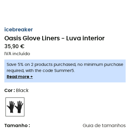
icebreaker
Oasis Glove Liners - Luva interior
35,90 €
IVA incluído
Save 5% on 2 products purchased, no minimum purchase
required, with the code Summer5.
Read more +
Cor
:
Black
Luvas ou luvas interiores, dependendo do esporte e da
temperatura! As luvas
Oasis Glove Liners da
Icebreaker
são perfeitas para combater o frio durante
Tamanho
:
Guia de tamanhos
suas aventuras em climas frescos a frios. Feitas de
lã