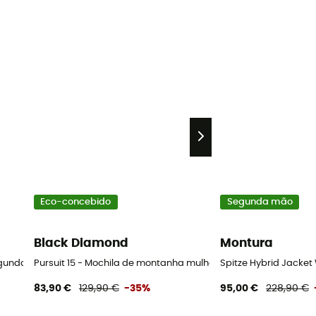
Eco-concebido
Segunda mão
Black Diamond
Montura
gunda mão Calça mulher - Azul
Pursuit 15 - Mochila de montanha mulher
Spitze Hybrid Jacke
83,90 €
129,90 €
-35%
95,00 €
228,90 €