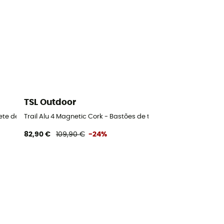
TSL Outdoor
ete de neve
Trail Alu 4 Magnetic Cork - Bastões de trail running
82,90 €
109,90 €
-24%