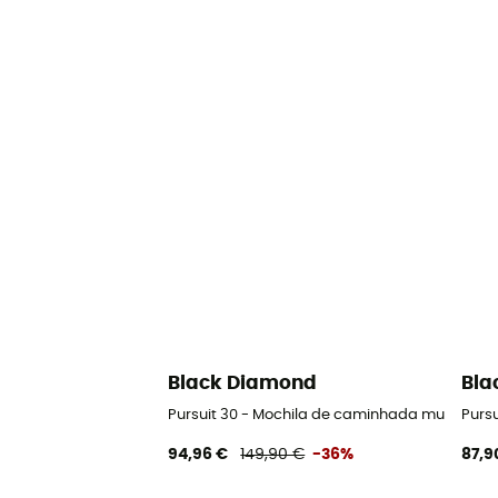
Black Diamond
Bla
Pursuit 30 - Mochila de caminhada mulher
Purs
94,96 €
149,90 €
-36%
87,9