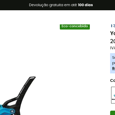
s de verão 🔥 -5% EXTRA a partir de 2 produtos* com o códig
Devolução gratuita em até
100 dias
-5% Extra - Code Summer5
T
Eco-concebido
Y
2
IV
S
p
R
Co