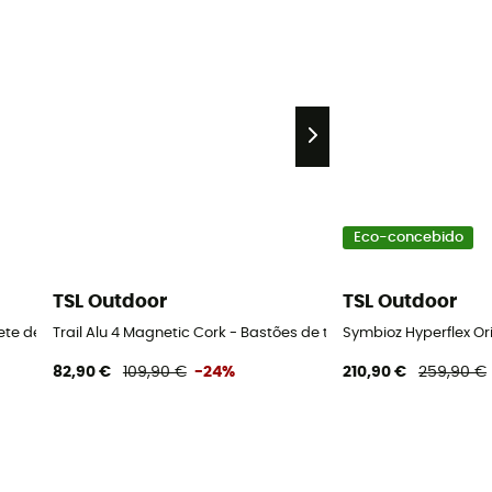
Eco-concebido
TSL Outdoor
TSL Outdoor
ete de neve
Trail Alu 4 Magnetic Cork - Bastões de trail running
Symbioz Hyperflex Or
82,90 €
109,90 €
-24%
210,90 €
259,90 €