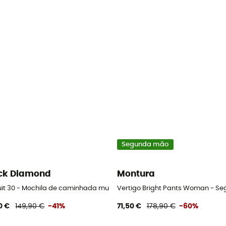
Segunda mão
ck Diamond
Montura
uit 30 - Mochila de caminhada mulher
Vertigo Bright Pants Woman - Se
0 €
149,90 €
-41%
71,50 €
178,90 €
-60%