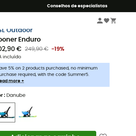
o Summer5
Conselhos de especialistas
Desportos de Inverno
Acessórios
Trenós & Yooners
SL Outdoor
ooner Enduro
02,90 €
249,90 €
-19%
A incluído
ave 5% on 2 products purchased, no minimum
urchase required, with the code Summer5.
ead more +
r
:
Danube