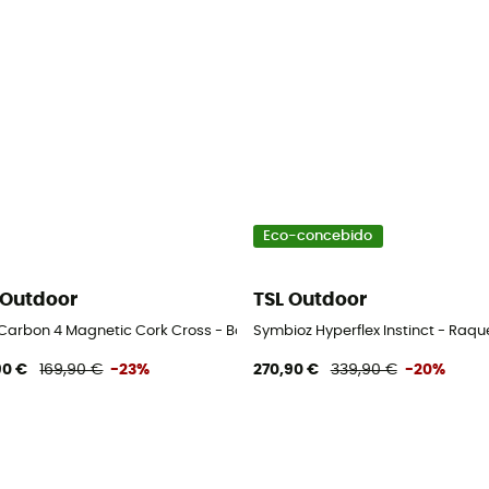
Eco-concebido
 Outdoor
TSL Outdoor
l running
 Carbon 4 Magnetic Cork Cross - Bastões de trail running
Symbioz Hyperflex Instinct - Raqu
90 €
169,90 €
-23%
270,90 €
339,90 €
-20%