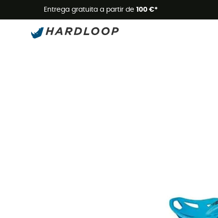
Promoçõe
Entrega gratuita a partir de
100 €*