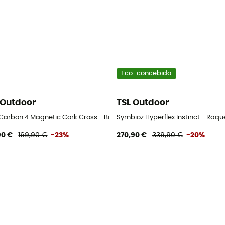
Eco-concebido
 Outdoor
TSL Outdoor
l running
 Carbon 4 Magnetic Cork Cross - Bastões de trail running
Symbioz Hyperflex Instinct - Raqu
90 €
169,90 €
-23%
270,90 €
339,90 €
-20%