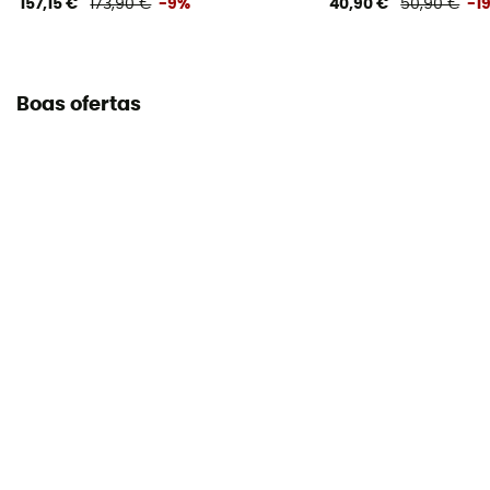
157,15 €
173,90 €
-9%
40,90 €
50,90 €
-1
Manual de instruções
Consultar o folheto informativo
Boas ofertas
Declaração de conformidade
Consultar a declaração de conformidade
Equipamento de proteção individual
PPE - Category 3