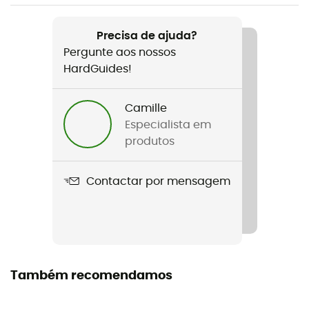
Nome do produto
Ice Line 8,1 mm Unicore Golden Dry
Precisa de ajuda?
Pergunte aos nossos
Repelente de água
HardGuides!
Sim
Norma
Camille
EN 892:2012+A3:2023 / UIAA 101 Dynamic Ropes
Especialista em
produtos
Tecnologias utilizadas
Golden Dry / Unicore
Contactar por mensagem
Materiais
Polyamide
Comprimento aberto
Também recomendamos
Comprimento da corda