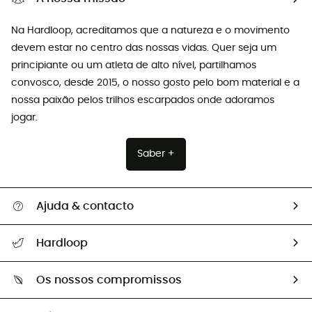
Na Hardloop, acreditamos que a natureza e o movimento
devem estar no centro das nossas vidas. Quer seja um
principiante ou um atleta de alto nível, partilhamos
convosco, desde 2015, o nosso gosto pelo bom material e a
nossa paixão pelos trilhos escarpados onde adoramos
jogar.
Saber +
Ajuda & contacto
Seguir a minha encomenda
Hardloop
Devoluções e reembolsos
Sobre Hardloop
Guia de tamanhos
Os nossos compromissos
HardGuides
Perguntas frequentes
A nossa pegada
Os nossos embaixadores