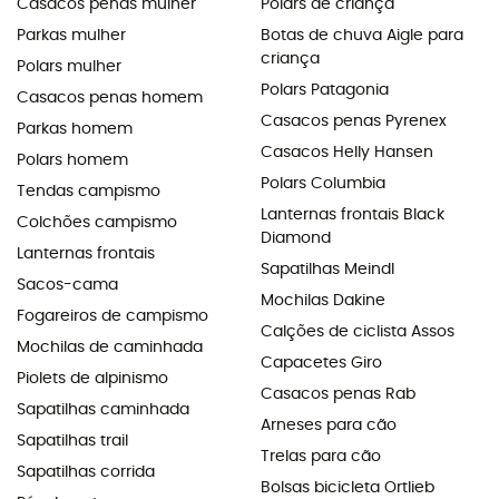
Casacos penas mulher
Polars de criança
Parkas mulher
Botas de chuva Aigle para
criança
Polars mulher
Polars Patagonia
Casacos penas homem
Casacos penas Pyrenex
Parkas homem
Casacos Helly Hansen
Polars homem
Polars Columbia
Tendas campismo
Lanternas frontais Black
Colchões campismo
Diamond
Lanternas frontais
Sapatilhas Meindl
Sacos-cama
Mochilas Dakine
Fogareiros de campismo
Calções de ciclista Assos
Mochilas de caminhada
Capacetes Giro
Piolets de alpinismo
Casacos penas Rab
Sapatilhas caminhada
Arneses para cão
Sapatilhas trail
Trelas para cão
Sapatilhas corrida
Bolsas bicicleta Ortlieb