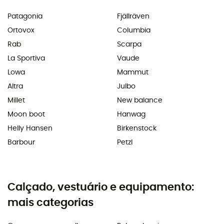
Patagonia
Fjällräven
Ortovox
Columbia
Rab
Scarpa
La Sportiva
Vaude
Lowa
Mammut
Altra
Julbo
Millet
New balance
Moon boot
Hanwag
Helly Hansen
Birkenstock
Barbour
Petzl
Calçado, vestuário e equipamento:
mais categorias