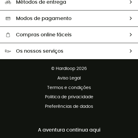
Métodos de entrega
Trocas & Devoluções
Segunda mão
Seleção eco-responsável
Modos de pagamento
Compras online fáceis
Portes grátis a partir de 100 €
Os nossos serviços
Devoluções gratuitas em 100 dias
Vendas para grupos e clubes
Apoio ao cliente gratuito
© Hardloop 2026
Programa de afiliados
Aviso Legal
Termos e condições
Politica de privacidade
Preferências de dados
A aventura continua aqui