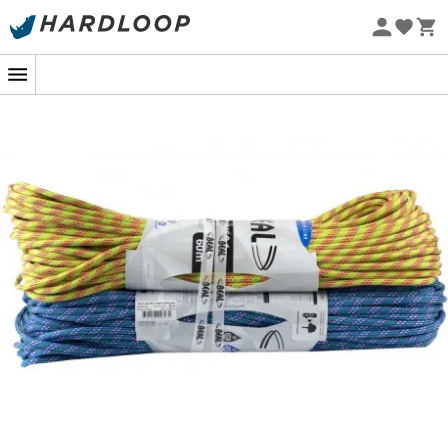
Promoções de verão 🔥 -5% EXTRA a partir de 2 produtos*
com o código Summer5
Eco-concebido