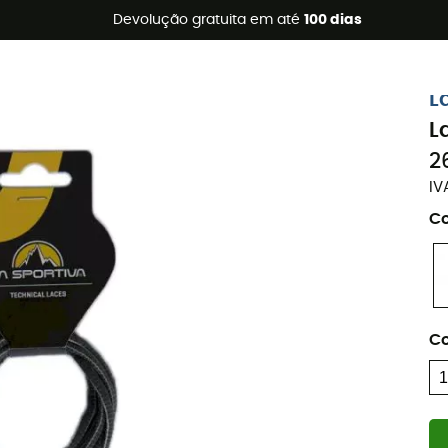
s de verão 🔥 -5% EXTRA a partir de 2 produtos* com o códig
Devolução gratuita em até
100 dias
L
L
2
IV
Co
C