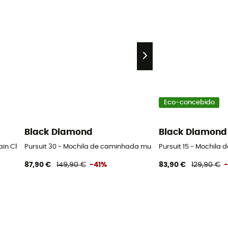
Eco-concebido
Black Diamond
Black Diamond
ain Chaussures alpinisme homme - Black - 43.5
Pursuit 30 - Mochila de caminhada mulher
Pursuit 15 - Mochila
87,90 €
149,90 €
-41%
83,90 €
129,90 €