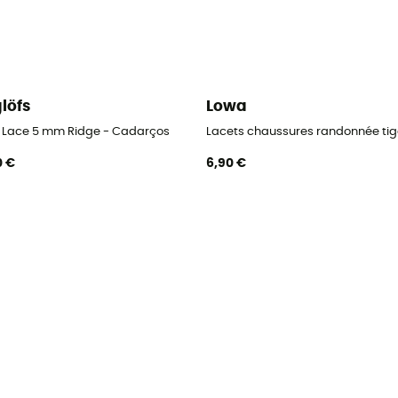
löfs
Lowa
 Lace 5 mm Ridge - Cadarços
Lacets chaussures randonnée ti
0 €
6,90 €