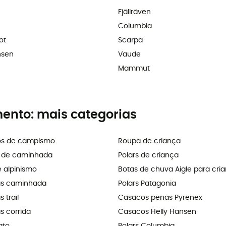
Fjällräven
Columbia
ot
Scarpa
nsen
Vaude
Mammut
mento: mais categorias
os de campismo
Roupa de criança
s de caminhada
Polars de criança
e alpinismo
Botas de chuva Aigle para cri
as caminhada
Polars Patagonia
 trail
Casacos penas Pyrenex
s corrida
Casacos Helly Hansen