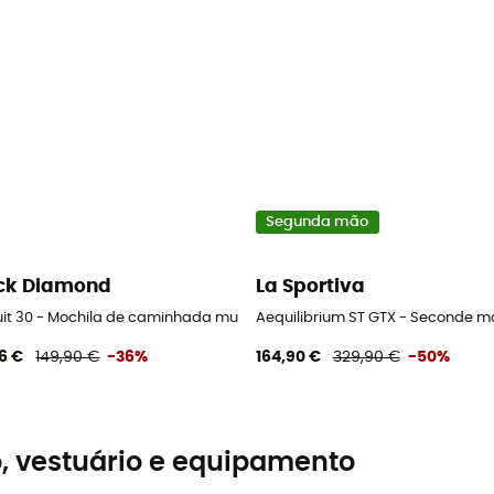
Segunda mão
ck Diamond
La Sportiva
adarços
uit 30 - Mochila de caminhada mulher
Aequilibrium ST GTX - Seconde m
6 €
149,90 €
-36%
164,90 €
329,90 €
-50%
, vestuário e equipamento