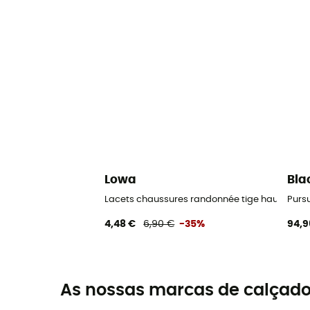
Lowa
Bla
Lacets chaussures randonnée tige haute - C
Purs
4,48 €
6,90 €
-35%
94,9
As nossas marcas de calçado