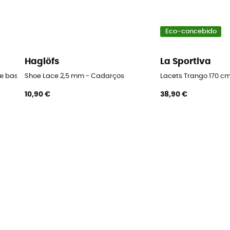
Eco-concebido
Haglöfs
La Sportiva
ge basse Lowa
Shoe Lace 2,5 mm - Cadarços
Lacets Trango 170 c
10,90 €
38,90 €