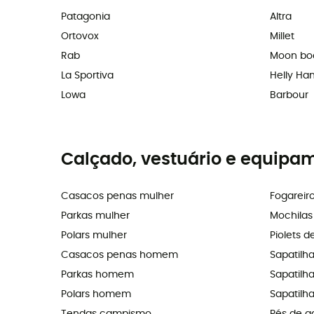
Patagonia
Altra
Ortovox
Millet
Rab
Moon bo
La Sportiva
Helly Ha
Lowa
Barbour
Calçado, vestuário e equipa
Casacos penas mulher
Fogareir
Parkas mulher
Mochila
Polars mulher
Piolets d
Casacos penas homem
Sapatilh
Parkas homem
Sapatilhas
Polars homem
Sapatilha