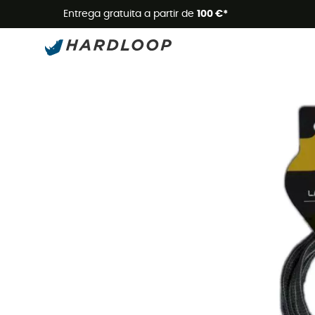
Promoçõe
Entrega gratuita a partir de
100 €*