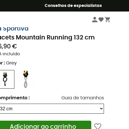
o Summer5
Conselhos de especialistas
Caminhada
Acessórios caminhada
Cadarços de caminhada
a Sportiva
acets Mountain Running 132 cm
6,90 €
A incluído
r
:
Grey
omprimento
:
Guia de tamanhos
Adicionar ao carrinho