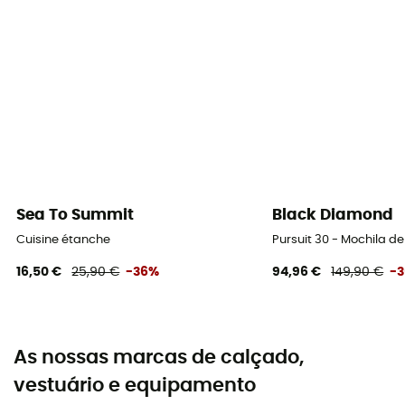
Sea To Summit
Black Diamond
Cuisine étanche
Pursuit 30 - Mochila 
16,50 €
25,90 €
-36%
94,96 €
149,90 €
-
As nossas marcas de calçado,
vestuário e equipamento