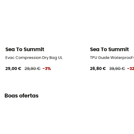
Sea To Summit
Sea To Summit
Evac Compression Dry Bag UL
TPU Guide Waterproof
29,00 €
29,90 €
-3%
26,80 €
39,90 €
-3
Boas ofertas