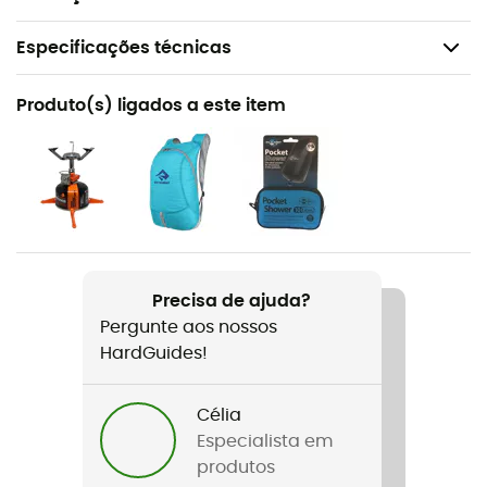
Especificações técnicas
Recomendado para
Produto(s) ligados a este item
Caminhada / Trekking / Viagem / Campismo
Peso
87 g
Nome do produto
Pocket Trowel
Precisa de ajuda?
Pergunte aos nossos
HardGuides!
Célia
Especialista em
produtos