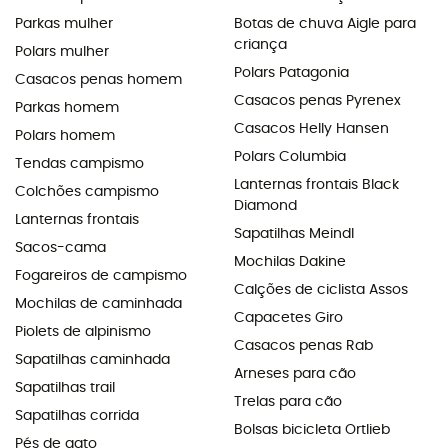
Parkas mulher
Botas de chuva Aigle para
criança
Polars mulher
Polars Patagonia
Casacos penas homem
Casacos penas Pyrenex
Parkas homem
Casacos Helly Hansen
Polars homem
Polars Columbia
Tendas campismo
Lanternas frontais Black
Colchões campismo
Diamond
Lanternas frontais
Sapatilhas Meindl
Sacos-cama
Mochilas Dakine
Fogareiros de campismo
Calções de ciclista Assos
Mochilas de caminhada
Capacetes Giro
Piolets de alpinismo
Casacos penas Rab
Sapatilhas caminhada
Arneses para cão
Sapatilhas trail
Trelas para cão
Sapatilhas corrida
Bolsas bicicleta Ortlieb
Pés de gato