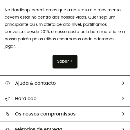
Na Hardloop, acreditamos que a natureza e o movimento
devem estar no centro das nossas vidas. Quer seja um
principiante ou um atleta de alto nível, partilhamos
convosco, desde 2015, o nosso gosto pelo bom material e a
nossa paixão pelos trilhos escarpados onde adoramos
jogar.
Saber +
Ajuda & contacto
Seguir a minha encomenda
Hardloop
Devoluções e reembolsos
Sobre Hardloop
Guia de tamanhos
Os nossos compromissos
HardGuides
Perguntas frequentes
A nossa pegada
Os nossos embaixadores
Métodos de entrega
Trocas & Devoluções