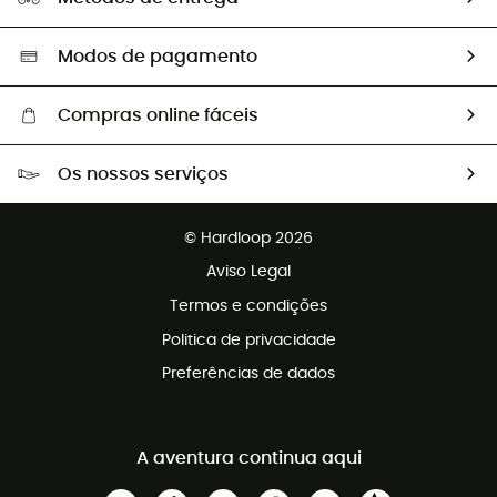
Segunda mão
Seleção eco-responsável
Modos de pagamento
Compras online fáceis
Portes grátis a partir de 100 €
Os nossos serviços
Devoluções gratuitas em 100 dias
Vendas para grupos e clubes
Apoio ao cliente gratuito
© Hardloop 2026
Programa de afiliados
Aviso Legal
Termos e condições
Politica de privacidade
Preferências de dados
A aventura continua aqui