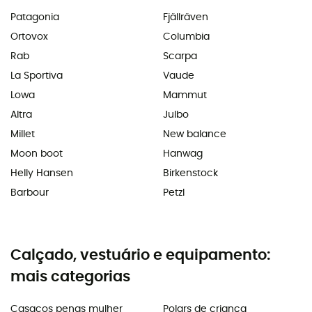
Patagonia
Fjällräven
Ortovox
Columbia
Rab
Scarpa
La Sportiva
Vaude
Lowa
Mammut
Altra
Julbo
Millet
New balance
Moon boot
Hanwag
Helly Hansen
Birkenstock
Barbour
Petzl
Calçado, vestuário e equipamento:
mais categorias
Casacos penas mulher
Polars de criança