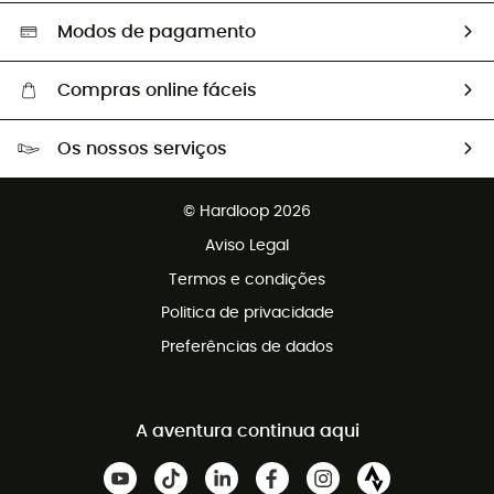
Seleção eco-responsável
Modos de pagamento
Compras online fáceis
Portes grátis a partir de 100 €
Os nossos serviços
Devoluções gratuitas em 100 dias
Vendas para grupos e clubes
Apoio ao cliente gratuito
© Hardloop 2026
Programa de afiliados
Aviso Legal
Termos e condições
Politica de privacidade
Preferências de dados
A aventura continua aqui