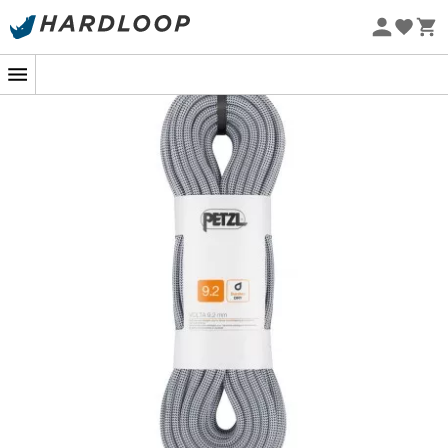
Promoções de verão 🔥 -5% EXTRA a partir de 2 produtos*
com o código Summer5
Eco-concebido