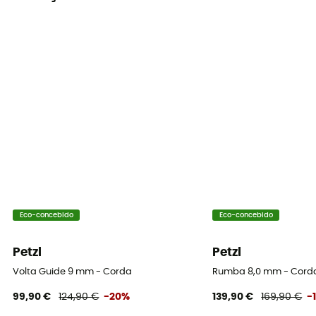
33 % (simple) / 30 % (double) / 26 % (jumelée)
Alongamento estático
7,5 % (simple) / 7,5 % (double) / 6 % (jumelée)
Proporção da bainha
42%
Número de quedas
6 (simple) / >20 (double) / >30 (jumelée)
Marcação central
Sim
Eco-concebido
Eco-concebido
Peso por metro
Petzl
Petzl
55 g
Volta Guide 9 mm - Corda
Rumba 8,0 mm - Cord
99,90 €
124,90 €
-20%
139,90 €
169,90 €
-
Manual de instruções