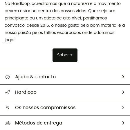
Na Hardloop, acreditamos que a natureza e o movimento
devem estar no centro das nossas vidas. Quer seja um
principiante ou um atleta de alto nível, partilhamos
convosco, desde 2015, o nosso gosto pelo bom material e a
nossa paixão pelos trilhos escarpados onde adoramos
jogar.
Saber +
Ajuda & contacto
Seguir a minha encomenda
Hardloop
Devoluções e reembolsos
Sobre Hardloop
Guia de tamanhos
Os nossos compromissos
HardGuides
Perguntas frequentes
A nossa pegada
Os nossos embaixadores
Métodos de entrega
Trocas & Devoluções
Segunda mão