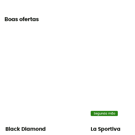
Consultar o folheto informativo
Declaração de conformidade
Boas ofertas
Consultar a declaração de conformidade
Equipamento de proteção individual
PPE - Category 3
Segunda mão
Black Diamond
La Sportiva