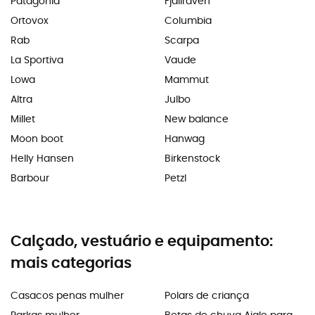
Patagonia
Fjällräven
Ortovox
Columbia
Rab
Scarpa
La Sportiva
Vaude
Lowa
Mammut
Altra
Julbo
Millet
New balance
Moon boot
Hanwag
Helly Hansen
Birkenstock
Barbour
Petzl
Calçado, vestuário e equipamento:
mais categorias
Casacos penas mulher
Polars de criança