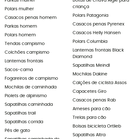
Parkas mulher
Botas de chuva Aigle para
criança
Polars mulher
Polars Patagonia
Casacos penas homem
Casacos penas Pyrenex
Parkas homem
Casacos Helly Hansen
Polars homem
Polars Columbia
Tendas campismo
Lanternas frontais Black
Colchões campismo
Diamond
Lanternas frontais
Sapatilhas Meindl
Sacos-cama
Mochilas Dakine
Fogareiros de campismo
Calções de ciclista Assos
Mochilas de caminhada
Capacetes Giro
Piolets de alpinismo
Casacos penas Rab
Sapatilhas caminhada
Arneses para cão
Sapatilhas trail
Trelas para cão
Sapatilhas corrida
Bolsas bicicleta Ortlieb
Pés de gato
Sapatilhas Altra