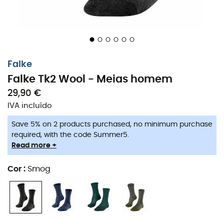
Falke
Falke Tk2 Wool - Meias homem
29,90 €
IVA incluído
Save 5% on 2 products purchased, no minimum purchase
required, with the code Summer5.
Read more +
Cor
:
Smog
Estas
meias Tk2 Wool
para
homem
foram
especialmente concebidas pela
Falke
para garantir
aos aventureiros eternos o melhor conforto possível. Elas
possuem um
corte anatômico patenteado
que
assegura um ajuste ideal. Sua estrutura em três