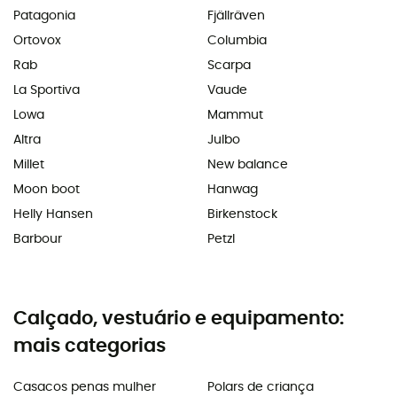
Patagonia
Fjällräven
Ortovox
Columbia
Rab
Scarpa
La Sportiva
Vaude
Lowa
Mammut
Altra
Julbo
Millet
New balance
Moon boot
Hanwag
Helly Hansen
Birkenstock
Barbour
Petzl
Calçado, vestuário e equipamento:
mais categorias
Casacos penas mulher
Polars de criança