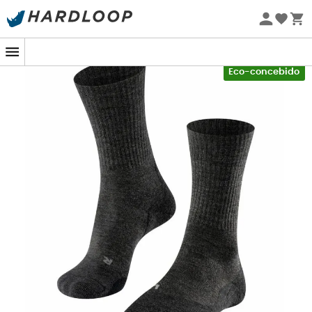
Promoções de verão 🔥 -5% EXTRA a partir de 2 produtos*
com o código Summer5
-5% Extra - Code Summer5
Eco-concebido