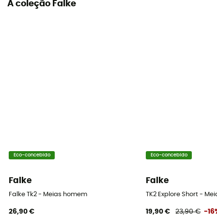
A coleção Falke
Eco-concebido
Eco-concebido
Falke
Falke
Falke Tk2 - Meias homem
TK2 Explore Short - 
26,90 €
19,90 €
23,90 €
-16