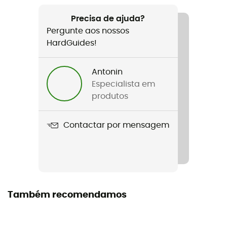
Recomendado para
Caminhada / Trekking
Precisa de ajuda?
Pergunte aos nossos
Género
HardGuides!
Homem
Antonin
Peso
Especialista em
77 g
produtos
Nome do produto
Contactar por mensagem
Falke Tk2 Wool
Reforços
Sim
Corte
Também recomendamos
Ajustada