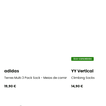
Etiqueta
Oeko-Tex / Origem Europeia Garantida
Proteção térmica
Sim
Materiais
[Main] 70% virgin wool - 30% polyamide
Propriedades
Insulating / Breathable
Eco-concebido
Altura
adidas
YY Vertical
Média-alta
Terrex Multi 3 Pack Sock - Meias de caminhada
Climbing Socks
19,90 €
14,90 €