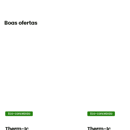
Boas ofertas
Eco-concebido
Eco-concebido
Therm-Ic
Therm-Ic