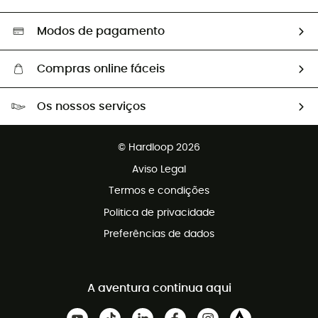
Segunda mão
Seleção eco-responsável
Modos de pagamento
Compras online fáceis
Portes grátis a partir de 100 €
Os nossos serviços
Devoluções gratuitas em 100 dias
Vendas para grupos e clubes
Apoio ao cliente gratuito
© Hardloop 2026
Programa de afiliados
Aviso Legal
Termos e condições
Politica de privacidade
Preferências de dados
A aventura continua aqui