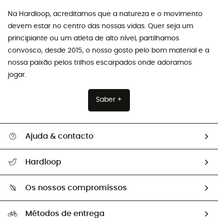
Na Hardloop, acreditamos que a natureza e o movimento
devem estar no centro das nossas vidas. Quer seja um
principiante ou um atleta de alto nível, partilhamos
convosco, desde 2015, o nosso gosto pelo bom material e a
nossa paixão pelos trilhos escarpados onde adoramos
jogar.
Saber +
Ajuda & contacto
Seguir a minha encomenda
Hardloop
Devoluções e reembolsos
Sobre Hardloop
Guia de tamanhos
Os nossos compromissos
HardGuides
Perguntas frequentes
A nossa pegada
Os nossos embaixadores
Métodos de entrega
Trocas & Devoluções