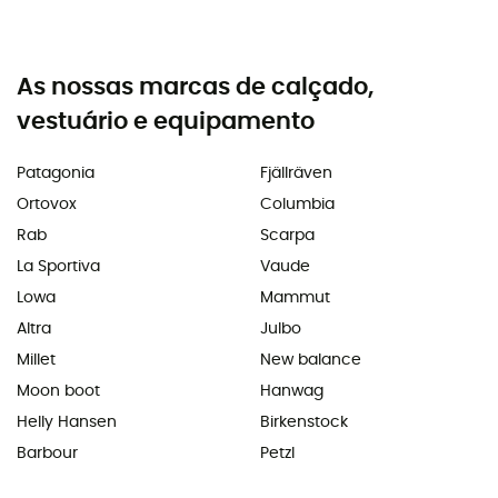
As nossas marcas de calçado,
vestuário e equipamento
Patagonia
Fjällräven
Ortovox
Columbia
Rab
Scarpa
La Sportiva
Vaude
Lowa
Mammut
Altra
Julbo
Millet
New balance
Moon boot
Hanwag
Helly Hansen
Birkenstock
Barbour
Petzl