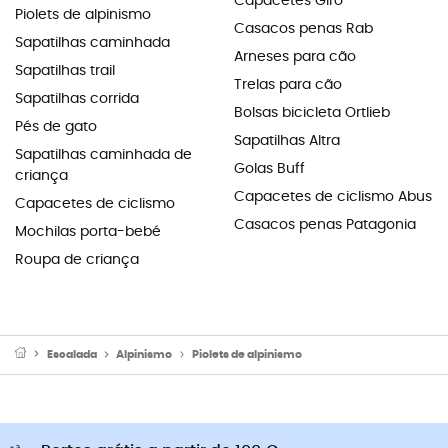
Capacetes Giro
Piolets de alpinismo
Casacos penas Rab
Sapatilhas caminhada
Arneses para cão
Sapatilhas trail
Trelas para cão
Sapatilhas corrida
Bolsas bicicleta Ortlieb
Pés de gato
Sapatilhas Altra
Sapatilhas caminhada de
Golas Buff
criança
Capacetes de ciclismo Abus
Capacetes de ciclismo
Casacos penas Patagonia
Mochilas porta-bebé
Roupa de criança
Escalada
Alpinismo
Piolets de alpinismo