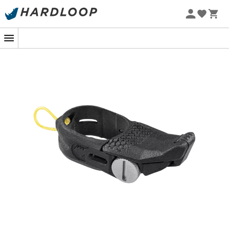
Promoções de verão 🔥 -5% EXTRA a partir de 2 produtos*
com o código Summer5
-5% Extra - Code Summer5