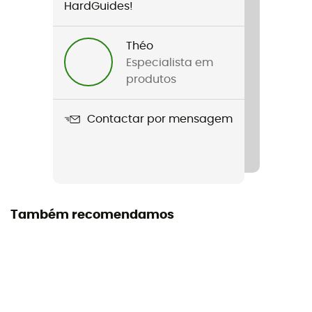
Género
HardGuides!
Homem / Mulher
Théo
Nome do produto
Especialista em
G-Slider
produtos
Contactar por mensagem
Também recomendamos