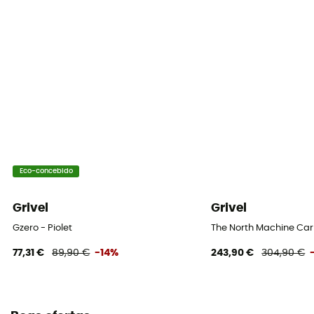
Eco-concebido
Grivel
Grivel
Gzero - Piolet
The North Machine Carb
77,31 €
89,90 €
-14%
243,90 €
304,90 €