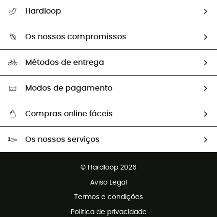
Seguir a minha encomenda
Hardloop
Devoluções e reembolsos
Sobre Hardloop
Guia de tamanhos
Os nossos compromissos
HardGuides
Perguntas frequentes
A nossa pegada
Os nossos embaixadores
Métodos de entrega
Trocas & Devoluções
Segunda mão
Seleção eco-responsável
Modos de pagamento
Compras online fáceis
Portes grátis a partir de 100 €
Os nossos serviços
Devoluções gratuitas em 100 dias
Vendas para grupos e clubes
Apoio ao cliente gratuito
© Hardloop 2026
Programa de afiliados
Aviso Legal
Termos e condições
Politica de privacidade