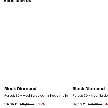
Boas ofertas
Black Diamond
Black Diamond
Pursuit 30 - Mochila de caminhada mulher
Pursuit 30 - Mochila 
94,96 €
149,90 €
-36%
87,90 €
149,90 €
-4