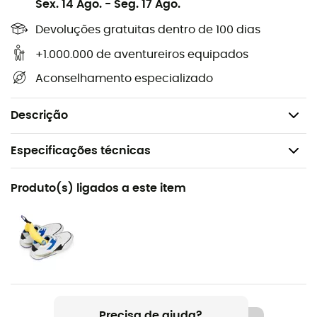
Sex. 14 Ago.
-
Seg. 17 Ago.
Não contém fluorocarbonetos,
Devoluções gratuitas dentro de 100 dias
Desempenho garantido por 4 anos a partir da
data de fabricação,
+1.000.000 de aventureiros equipados
Couro, tecido, luvas acolchoadas ou de materiais
Aconselhamento especializado
combinados,
Para suas luvas de lã, use Nikwax Polar Proof.
Descrição
Especificações técnicas
Recomendado para
Produto(s) ligados a este item
O dia a dia
Nome do produto
Glove Proof pour gants
Volume
125 ml
Precisa de ajuda?