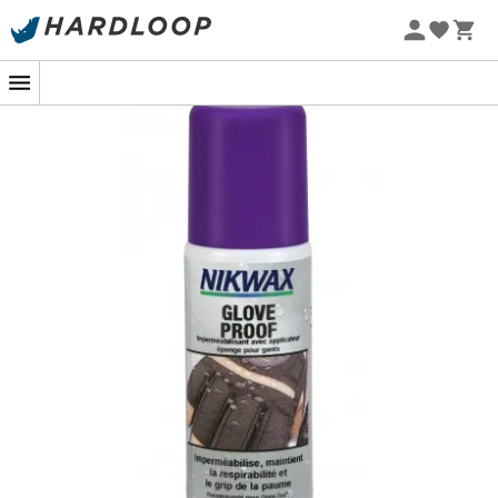
Promoções de verão 🔥 -5% EXTRA a partir de 2 produtos*
Nada mais simples, com o aplicador
Glove Proof da
com o código Summer5
Nikwax
que impermeabiliza suas luvas sem alterar a
respirabilidade ou a aderência das palmas. Graças à
sua esponja integrada, o aplicador Glove Proof de
125
mL
é aplicado
muito facilmente
e diretamente nas
suas luvas, estejam elas secas ou molhadas.
A operação pode ser
renovada quantas vezes for
necessário
e permite manter suas mãos bem secas.
Este produto biodegradável respeita o meio ambiente.
Modo de aplicação
:
Limpar a sujeira com água limpa,
Pressionar a esponja do aplicador para liberar o
produto,
Espalhar de forma homogênea sem esquecer as
costuras,