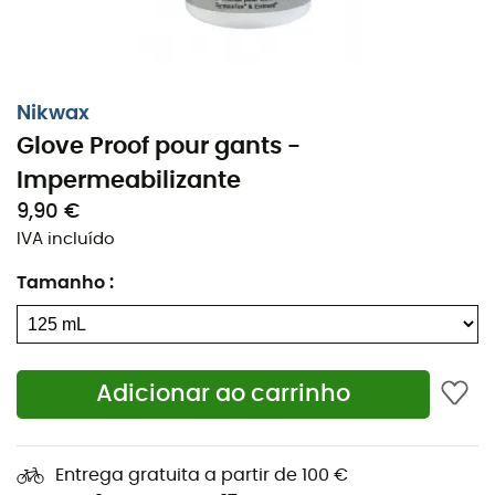
Aguardar 5 minutos,
Remover o excesso com um pano úmido.
Características
:
Nikwax
Glove Proof pour gants -
Prolonga a vida e o desempenho das suas luvas
de couro e tecido,
Impermeabilizante
Torna repelente à água,
9,90 €
IVA incluído
Ideal para luvas com membranas respiráveis (ex.
Gore-Tex),
Tamanho
:
Mantém a respirabilidade e a aderência da
palma,
Trata o couro substituindo os agentes de
curtimento das luvas de couro,
Adicionar ao carrinho
Pode ser aplicado em luvas molhadas e secas,
A base de água - respeita o meio ambiente,
Entrega gratuita a partir de 100 €
biodegradável, não inflamável, não perigoso,