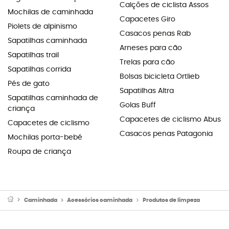
Calções de ciclista Assos
Mochilas de caminhada
Capacetes Giro
Piolets de alpinismo
Casacos penas Rab
Sapatilhas caminhada
Arneses para cão
Sapatilhas trail
Trelas para cão
Sapatilhas corrida
Bolsas bicicleta Ortlieb
Pés de gato
Sapatilhas Altra
Sapatilhas caminhada de
Golas Buff
criança
Capacetes de ciclismo Abus
Capacetes de ciclismo
Casacos penas Patagonia
Mochilas porta-bebé
Roupa de criança
Caminhada
Acessórios caminhada
Produtos de limpeza