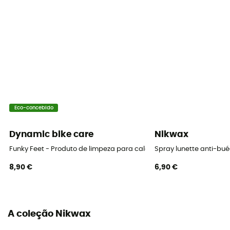
Eco-concebido
Dynamic bike care
Nikwax
Funky Feet - Produto de limpeza para calçado
Spray lunette anti-bu
8,90 €
6,90 €
A coleção Nikwax