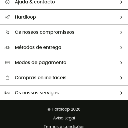
Ajuda & contacto
Seguir a minha encomenda
Hardloop
Devoluções e reembolsos
Sobre Hardloop
Guia de tamanhos
Os nossos compromissos
HardGuides
Perguntas frequentes
A nossa pegada
Os nossos embaixadores
Métodos de entrega
Trocas & Devoluções
Segunda mão
Seleção eco-responsável
Modos de pagamento
Compras online fáceis
Portes grátis a partir de 100 €
Os nossos serviços
Devoluções gratuitas em 100 dias
Vendas para grupos e clubes
Apoio ao cliente gratuito
© Hardloop 2026
Programa de afiliados
Aviso Legal
Termos e condições