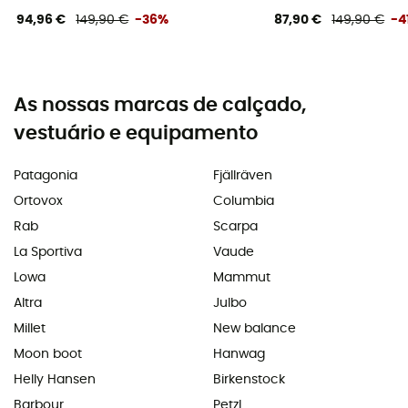
94,96 €
149,90 €
-36%
87,90 €
149,90 €
-4
As nossas marcas de calçado,
vestuário e equipamento
Patagonia
Fjällräven
Ortovox
Columbia
Rab
Scarpa
La Sportiva
Vaude
Lowa
Mammut
Altra
Julbo
Millet
New balance
Moon boot
Hanwag
Helly Hansen
Birkenstock
Barbour
Petzl