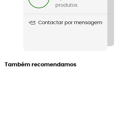
Map Case for Ultimate
produtos
Impermeabilidade
Contactar por mensagem
Sim
Material
Material: PF15 (transparent polyurethane-coated film)
Dimensões
Também recomendamos
28 x 27 cm
Símbolo IP Ortlieb
IP 64 – Produto completamente estanque ao pó e
protegido contra salpicos de água em todas as
direções