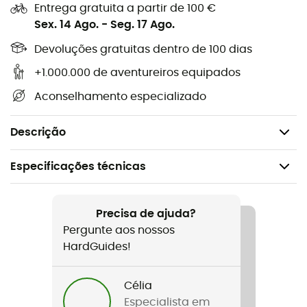
Entrega gratuita a partir de 100 €
guidão Ultimate (exceto Ultimate Compact)
Sex. 14 Ago.
-
Seg. 17 Ago.
Frente e verso transparentes em filme plástico PU
Devoluções gratuitas dentro de 100 dias
resistente a UV e arranhões
Dimensões internas úteis: 28 x 27 cm
+1.000.000 de aventureiros equipados
Adequado para todos os formatos usuais de
Aconselhamento especializado
mapas rodoviários
Ortlieb sistema de fixação porta-mapas
Descrição
Especificações técnicas
Recomendado para
Caminhada / Cicloturismo
Precisa de ajuda?
Pergunte aos nossos
Peso
HardGuides!
84 g
Célia
Nome do produto
Especialista em