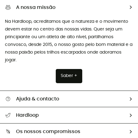
A nossa missão
Na Hardloop, acreditamos que a natureza e o movimento
devem estar no centro das nossas vidas. Quer seja um
principiante ou um atleta de alto nível, partilhamos
convosco, desde 2015, o nosso gosto pelo bom material e a
nossa paixão pelos trilhos escarpados onde adoramos
jogar.
Saber +
Ajuda & contacto
Seguir a minha encomenda
Hardloop
Devoluções e reembolsos
Sobre Hardloop
Guia de tamanhos
Os nossos compromissos
HardGuides