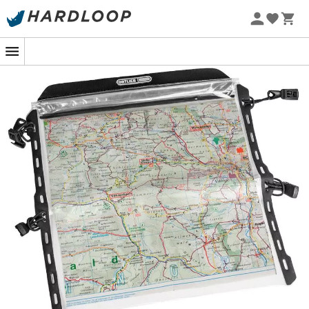
Promoções de verão 🔥 -5% EXTRA a partir de 2 produtos*
com o código Summer5
Para os entusiastas de passeios de
bicicleta
com