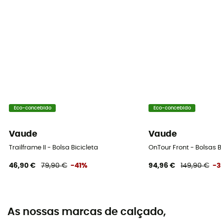
Eco-concebido
Eco-concebido
Vaude
Vaude
Trailframe II - Bolsa Bicicleta
OnTour Front - Bolsas B
46,90 €
79,90 €
-41%
94,96 €
149,90 €
-
As nossas marcas de calçado,