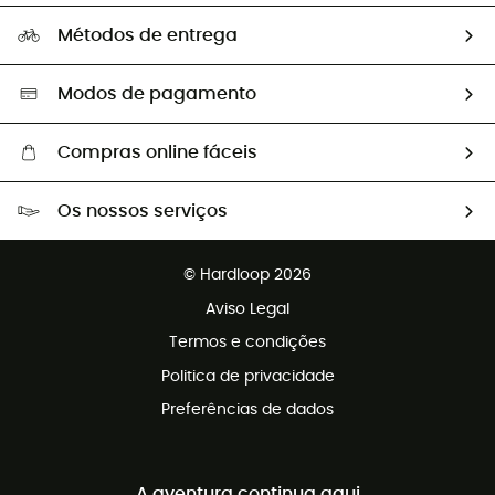
Perguntas frequentes
A nossa pegada
Os nossos embaixadores
Métodos de entrega
Trocas & Devoluções
Segunda mão
Seleção eco-responsável
Modos de pagamento
Compras online fáceis
Portes grátis a partir de 100 €
Os nossos serviços
Devoluções gratuitas em 100 dias
Vendas para grupos e clubes
Apoio ao cliente gratuito
© Hardloop 2026
Programa de afiliados
Aviso Legal
Termos e condições
Politica de privacidade
Preferências de dados
A aventura continua aqui