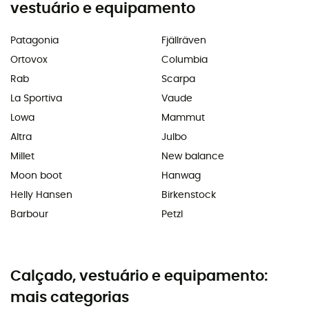
vestuário e equipamento
Patagonia
Fjällräven
Ortovox
Columbia
Rab
Scarpa
La Sportiva
Vaude
Lowa
Mammut
Altra
Julbo
Millet
New balance
Moon boot
Hanwag
Helly Hansen
Birkenstock
Barbour
Petzl
Calçado, vestuário e equipamento:
mais categorias