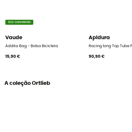
Eco-concebido
Vaude
Apidura
Addita Bag - Bolsa Bicicleta
Racing long Top Tube 
15,90 €
90,90 €
A coleção Ortlieb