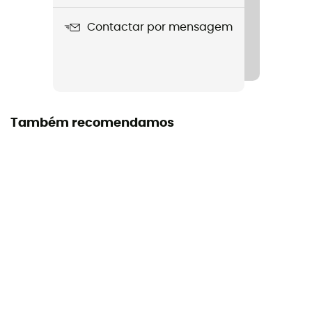
Contactar por mensagem
Bateria
Recarregável
Norma
Norma CE
Também recomendamos
Tecnologias utilizadas
Constant Lighting, Face2Face
Impermeabilidade
Sim
Incluído na entrega
Rechargeable Lithium-Ion battery ACCU 2 (3200 mAh)
and charger 110/240 V
Manual de instruções