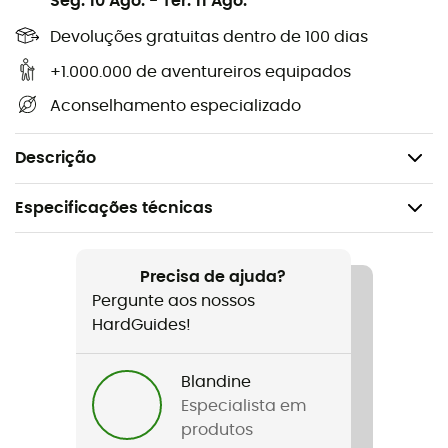
Seg. 10 Ago.
-
Ter. 11 Ago.
Alimentação: bateria de íon de lítio ACCU 2
Devoluções gratuitas dentro de 100 dias
(fornecida)
+1.000.000 de aventureiros equipados
Certificação(ões): CE
Aconselhamento especializado
Lanterna fornecida com bateria recarregável de
íon de lítio ACCU 2 (3200 mAh) e carregador
110/240 V
Descrição
Especificações técnicas
Recomendado para
Escalada em bloco / Alpinismo / Espeleologia /
Precisa de ajuda?
Ciclismo
Pergunte aos nossos
HardGuides!
Peso
370 g
Blandine
Especialista em
Nome do produto
produtos
Duo S