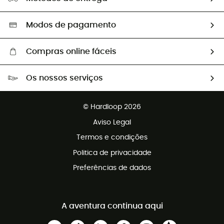
Segunda mão
Seleção eco-responsável
Modos de pagamento
Compras online fáceis
Portes grátis a partir de 100 €
Os nossos serviços
Devoluções gratuitas em 100 dias
Vendas para grupos e clubes
Apoio ao cliente gratuito
© Hardloop 2026
Programa de afiliados
Aviso Legal
Termos e condições
Politica de privacidade
Preferências de dados
A aventura continua aqui