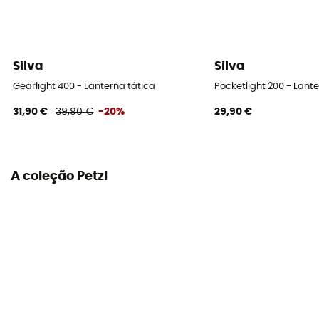
Consultar o folheto informativo
Declaração de conformidade
Consultar a declaração de conformidade
Silva
Silva
Gearlight 400 - Lanterna tática
Pocketlight 200 - Lant
31,90 €
39,90 €
-20%
29,90 €
A coleção Petzl