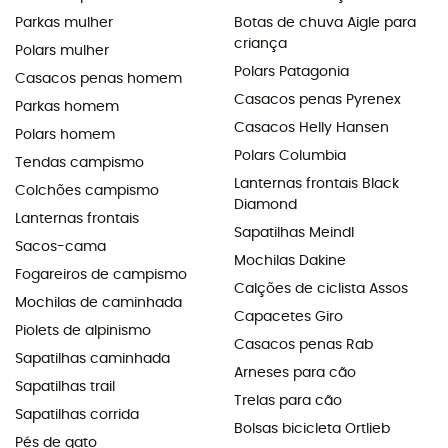
Parkas mulher
Botas de chuva Aigle para
criança
Polars mulher
Polars Patagonia
Casacos penas homem
Casacos penas Pyrenex
Parkas homem
Casacos Helly Hansen
Polars homem
Polars Columbia
Tendas campismo
Lanternas frontais Black
Colchões campismo
Diamond
Lanternas frontais
Sapatilhas Meindl
Sacos-cama
Mochilas Dakine
Fogareiros de campismo
Calções de ciclista Assos
Mochilas de caminhada
Capacetes Giro
Piolets de alpinismo
Casacos penas Rab
Sapatilhas caminhada
Arneses para cão
Sapatilhas trail
Trelas para cão
Sapatilhas corrida
Bolsas bicicleta Ortlieb
Pés de gato