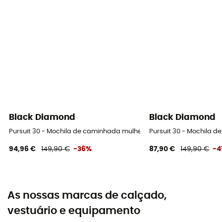
Black Diamond
Black Diamond
Pursuit 30 - Mochila de caminhada mulher
Pursuit 30 - Mochila 
94,96 €
149,90 €
-36%
87,90 €
149,90 €
-4
As nossas marcas de calçado,
vestuário e equipamento