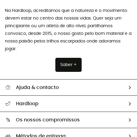
Na Hardloop, acreditamos que a natureza e o movimento
devem estar no centro das nossas vidas. Quer seja um
principiante ou um atleta de alto nível, partilhamos
convosco, desde 2015, o nosso gosto pelo bom material e a
nossa paixão pelos trilhos escarpados onde adoramos
jogar.
Saber +
Ajuda & contacto
Seguir a minha encomenda
Hardloop
Devoluções e reembolsos
Sobre Hardloop
Guia de tamanhos
Os nossos compromissos
HardGuides
Perguntas frequentes
A nossa pegada
Os nossos embaixadores
Métodos de entrega
Trocas & Devoluções