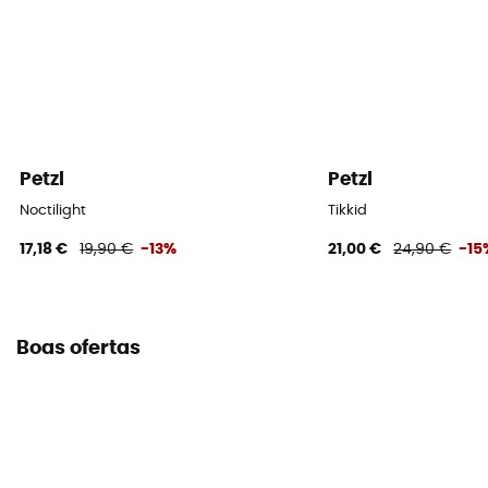
Petzl
Petzl
Noctilight
Tikkid
17,18 €
19,90 €
-13%
21,00 €
24,90 €
-15
Boas ofertas