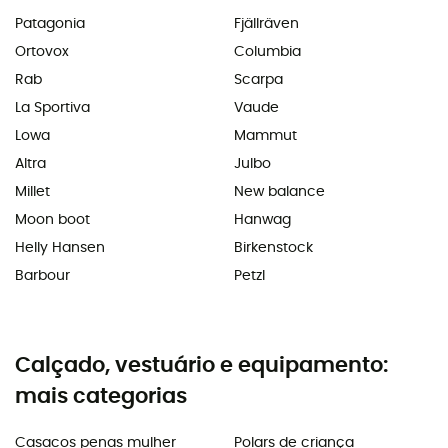
Patagonia
Fjällräven
Ortovox
Columbia
Rab
Scarpa
La Sportiva
Vaude
Lowa
Mammut
Altra
Julbo
Millet
New balance
Moon boot
Hanwag
Helly Hansen
Birkenstock
Barbour
Petzl
Calçado, vestuário e equipamento:
mais categorias
Casacos penas mulher
Polars de criança