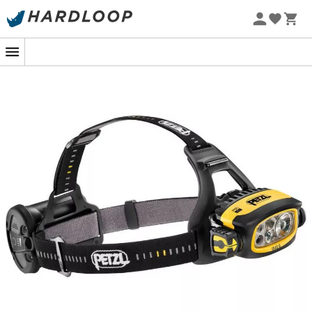
Promoções de verão 🔥 -5% EXTRA a partir de 2 produtos*
com o código Summer5
Descubra a
Duo S
da
Petzl
, uma lanterna de cabeça
robusta
,
à prova d'água
e, acima de tudo,
ultra
potente
. Ela possui 5 modos de iluminação e um modo
boost, permitindo que você enfrente diversas situações.
À prova d'água
, oferece excelente
resistência a
choques
e quedas e, além disso, possui uma
bateria
recarregável
em apenas 4 horas. A
Duo S
é
particularmente adequada para atividades em grupo