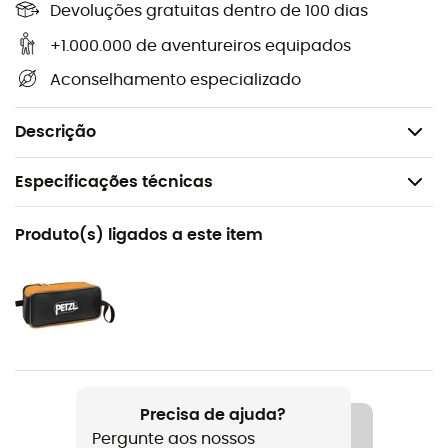
Devoluções gratuitas dentro de 100 dias
independentemente do estado da neve.
Grande durabilidade.
+1.000.000 de aventureiros equipados
Adaptável nos crampons LEOPARD FL e LEOPARD
Aconselhamento especializado
LLF.
Produto entregue em par.
Descrição
Especificações técnicas
Recomendado para
Produto(s) ligados a este item
Alpinismo
Nome do produto
Leopard
Garantia do fabricante
3 years
Precisa de ajuda?
Pergunte aos nossos
Etiqueta