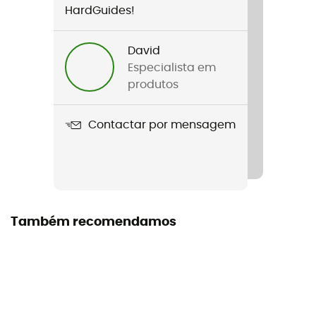
HardGuides!
Origem Europeia Garantida
Material
David
Polymer
Especialista em
produtos
Manual de instruções
Consultar o folheto informativo
Contactar por mensagem
Equipamento de proteção individual
PPE - Category 2
Também recomendamos