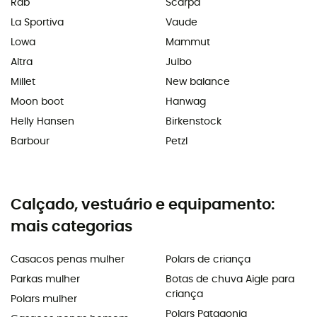
Rab
Scarpa
La Sportiva
Vaude
Lowa
Mammut
Altra
Julbo
Millet
New balance
Moon boot
Hanwag
Helly Hansen
Birkenstock
Barbour
Petzl
Calçado, vestuário e equipamento:
mais categorias
Casacos penas mulher
Polars de criança
Parkas mulher
Botas de chuva Aigle para
criança
Polars mulher
Polars Patagonia