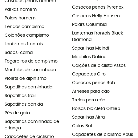
Casacos penas homem
Casacos penas Pyrenex
Parkas homem
Casacos Helly Hansen
Polars homem
Polars Columbia
Tendas campismo
Lanternas frontais Black
Colchões campismo
Diamond
Lanternas frontais
Sapatilhas Meindl
Sacos-cama
Mochilas Dakine
Fogareiros de campismo
Calções de ciclista Assos
Mochilas de caminhada
Capacetes Giro
Piolets de alpinismo
Casacos penas Rab
Sapatilhas caminhada
Arneses para cão
Sapatilhas trail
Trelas para cão
Sapatilhas corrida
Bolsas bicicleta Ortlieb
Pés de gato
Sapatilhas Altra
Sapatilhas caminhada de
Golas Buff
criança
Capacetes de ciclismo Abus
Capacetes de ciclismo