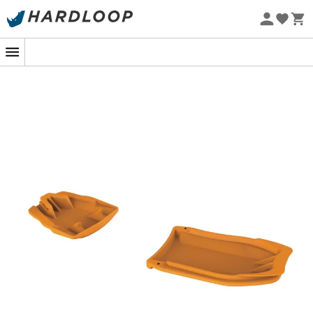
Promoções de verão 🔥 -5% EXTRA a partir de 2 produtos*
com o código Summer5
Eco-concebido
A marca Petzl fez questão de confeccionar o Leopard; o
nan extremamente durável para limitar o acúmulo de
neve sob seus crampons durante suas sessões de
alpinismo!
Práticos e indispensáveis, eles limitam assim o risco de
escorregões e quedas acidentais quando você está se
esforçando na montanha. Além disso, este engenhoso