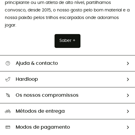
principiante ou um atleta de alto nível, partilhamos
convosco, desde 2015, o nosso gosto pelo bom material e a
nossa paixão pelos trilhos escarpados onde adoramos
jogar.
Saber +
Ajuda & contacto
Seguir a minha encomenda
Hardloop
Devoluções e reembolsos
Sobre Hardloop
Guia de tamanhos
Os nossos compromissos
HardGuides
Perguntas frequentes
A nossa pegada
Os nossos embaixadores
Métodos de entrega
Trocas & Devoluções
Segunda mão
Seleção eco-responsável
Modos de pagamento