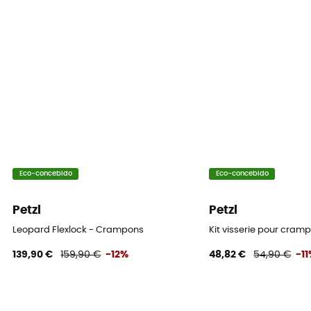
Eco-concebido
Eco-concebido
Petzl
Petzl
Leopard Flexlock - Crampons
Kit visserie pour cram
139,90 €
159,90 €
-12%
48,82 €
54,90 €
-1