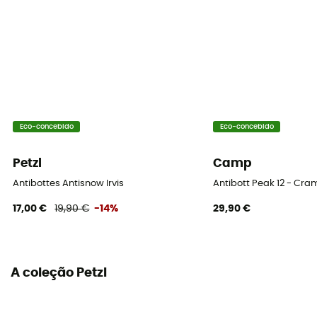
Eco-concebido
Eco-concebido
Petzl
Camp
Antibottes Antisnow Irvis
Antibott Peak 12 - Cr
17,00 €
19,90 €
-14%
29,90 €
A coleção Petzl