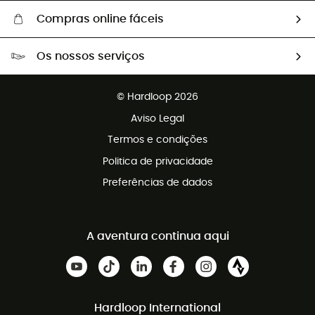
Compras online fáceis
Portes grátis a partir de 100 €
Os nossos serviços
Devoluções gratuitas em 100 dias
Vendas para grupos e clubes
Apoio ao cliente gratuito
© Hardloop 2026
Programa de afiliados
Aviso Legal
Termos e condições
Politica de privacidade
Preferências de dados
A aventura continua aqui
Hardloop International