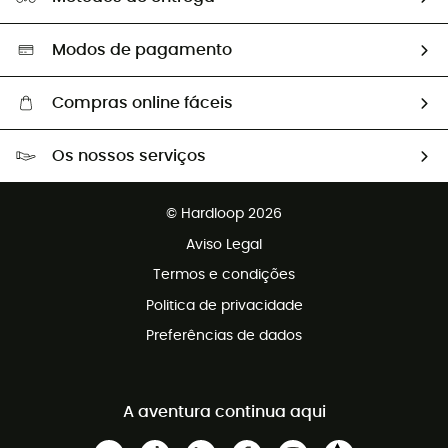
Segunda mão
Seleção eco-responsável
Modos de pagamento
Compras online fáceis
Portes grátis a partir de 100 €
Os nossos serviços
Devoluções gratuitas em 100 dias
Vendas para grupos e clubes
Apoio ao cliente gratuito
© Hardloop 2026
Programa de afiliados
Aviso Legal
Termos e condições
Politica de privacidade
Preferências de dados
A aventura continua aqui