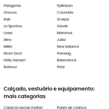
Patagonia
Fjällräven
Ortovox
Columbia
Rab
Scarpa
La Sportiva
Vaude
Lowa
Mammut
Altra
Julbo
Millet
New balance
Moon boot
Hanwag
Helly Hansen
Birkenstock
Barbour
Petzl
Calçado, vestuário e equipamento:
mais categorias
Casacos penas mulher
Polars de criança