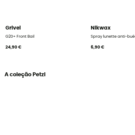
Grivel
Nikwax
G20+ Front Bail
Spray lunette anti-bu
24,90 €
6,90 €
A coleção Petzl