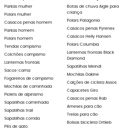
Parkas mulher
Botas de chuva Aigle para
criança
Polars mulher
Polars Patagonia
Casacos penas homem
Casacos penas Pyrenex
Parkas homem
Casacos Helly Hansen
Polars homem
Polars Columbia
Tendas campismo
Lanternas frontais Black
Colchões campismo
Diamond
Lanternas frontais
Sapatilhas Meindl
Sacos-cama
Mochilas Dakine
Fogareiros de campismo
Calções de ciclista Assos
Mochilas de caminhada
Capacetes Giro
Piolets de alpinismo
Casacos penas Rab
Sapatilhas caminhada
Arneses para cão
Sapatilhas trail
Trelas para cão
Sapatilhas corrida
Bolsas bicicleta Ortlieb
Pés de gato