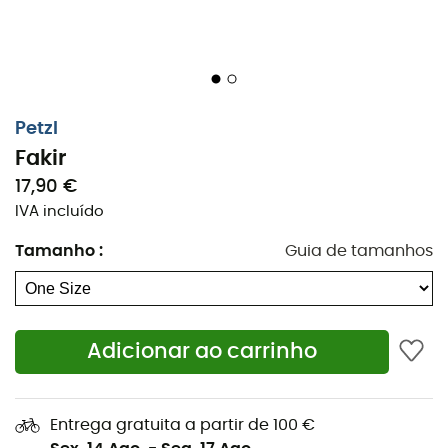
Petzl
Fakir
17,90 €
IVA incluído
Tamanho
:
Guia de tamanhos
Fabricado por Petzl para transportar seus crampons, o
Adicionar ao carrinho
saco Fakir é feito sem PVC.
Possui um
fechamento com zíper
e pode também
Entrega gratuita a partir de 100 €
conter brocas e lâminas adicionais.