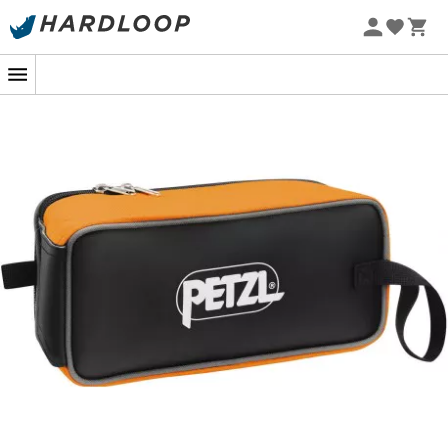
Promoções de verão 🔥 -5% EXTRA a partir de 2 produtos*
com o código Summer5