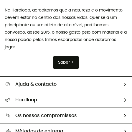
Na Hardloop, acreditamos que a natureza e o movimento
devem estar no centro das nossas vidas. Quer seja um
principiante ou um atleta de alto nível, partilhamos
convosco, desde 2015, o nosso gosto pelo bom material e a
nossa paixão pelos trilhos escarpados onde adoramos
jogar.
Saber +
Ajuda & contacto
Seguir a minha encomenda
Hardloop
Devoluções e reembolsos
Sobre Hardloop
Guia de tamanhos
Os nossos compromissos
HardGuides
Perguntas frequentes
A nossa pegada
Os nossos embaixadores
Métodos de entrega
Trocas & Devoluções