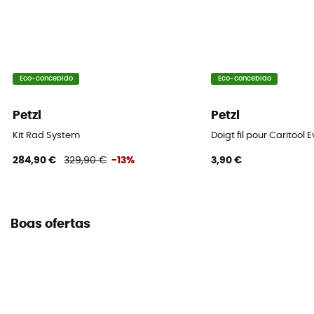
Eco-concebido
Eco-concebido
Petzl
Petzl
Kit Rad System
Doigt fil pour Caritool 
284,90 €
329,90 €
-13%
3,90 €
Boas ofertas