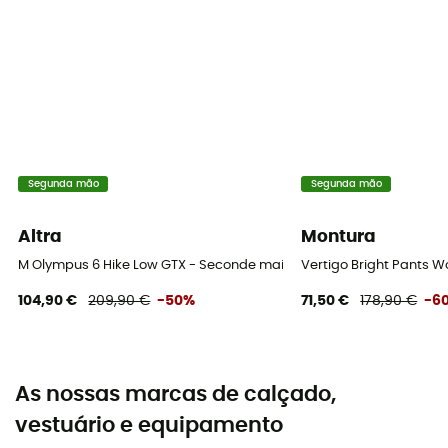
Segunda mão
Segunda mão
Altra
Montura
M Olympus 6 Hike Low GTX - Seconde main Chaussures randonnée
Vertigo Bright Pants 
104,90 €
209,90 €
-50%
71,50 €
178,90 €
-6
As nossas marcas de calçado,
vestuário e equipamento