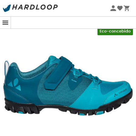
Promoções de verão 🔥 -5% EXTRA a partir de 2 produtos*
com o código Summer5
As nossas marcas de calçado,
-5% Extra - Code Summer5
Eco-concebido
vestuário e equipamento
Patagonia
Fjällräven
Ortovox
Columbia
Rab
Scarpa
La Sportiva
Vaude
Lowa
Mammut
Altra
Julbo
Millet
New balance
Moon boot
Hanwag
Helly Hansen
Birkenstock
Barbour
Petzl