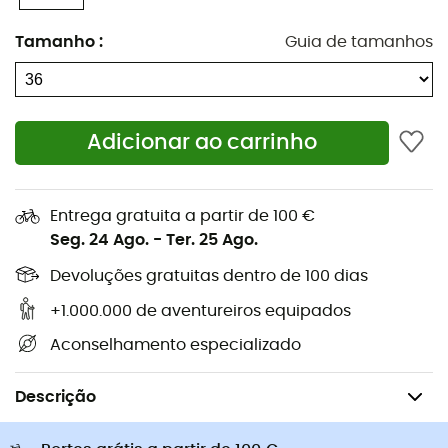
Piolets de alpinismo
Casacos penas Rab
Tamanho
:
Guia de tamanhos
Sapatilhas caminhada
Arneses para cão
Sapatilhas trail
Trelas para cão
Sapatilhas corrida
Bolsas bicicleta Ortlieb
Pés de gato
Adicionar ao carrinho
Sapatilhas Altra
Sapatilhas caminhada de
Golas Buff
criança
Capacetes de ciclismo Abus
Capacetes de ciclismo
Entrega gratuita a partir de 100 €
Casacos penas Patagonia
Mochilas porta-bebé
Seg. 24 Ago.
-
Ter. 25 Ago.
Roupa de criança
Devoluções gratuitas dentro de 100 dias
+1.000.000 de aventureiros equipados
Aconselhamento especializado
Mulher
Sapatilhas
Sapatos ciclismo mulher
Sapatos BTT mulhe
Descrição