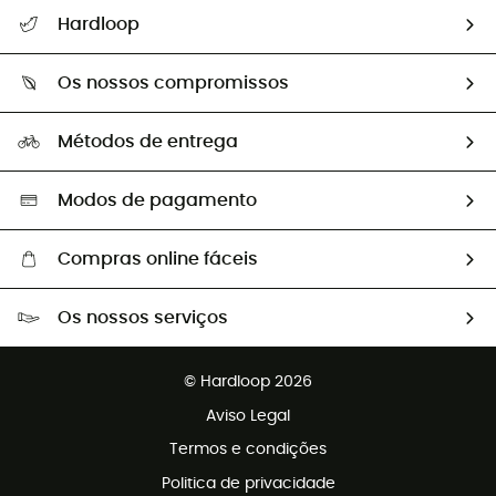
Seguir a minha encomenda
Hardloop
Devoluções e reembolsos
Sobre Hardloop
Guia de tamanhos
Os nossos compromissos
HardGuides
Perguntas frequentes
A nossa pegada
Os nossos embaixadores
Métodos de entrega
Trocas & Devoluções
Segunda mão
Seleção eco-responsável
Modos de pagamento
Compras online fáceis
Portes grátis a partir de 100 €
Os nossos serviços
Devoluções gratuitas em 100 dias
Vendas para grupos e clubes
Apoio ao cliente gratuito
© Hardloop 2026
Programa de afiliados
Aviso Legal
Termos e condições
Politica de privacidade