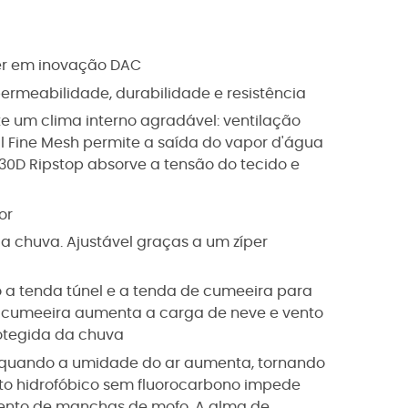
er em inovação DAC
permeabilidade, durabilidade e resistência
e um clima interno agradável: ventilação
al Fine Mesh permite a saída do vapor d'água
0D Ripstop absorve a tensão do tecido e
or
da chuva. Ajustável graças a um zíper
o a tenda túnel e a tenda de cumeeira para
A cumeeira aumenta a carga de neve e vento
rotegida da chuva
ha quando a umidade do ar aumenta, tornando
to hidrofóbico sem fluorocarbono impede
mento de manchas de mofo. A alma de