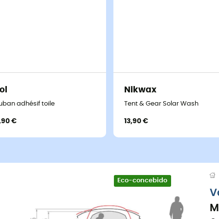
ol
Nikwax
uban adhésif toile
Tent & Gear Solar Wash
,90 €
13,90 €
Eco-concebido
V
M