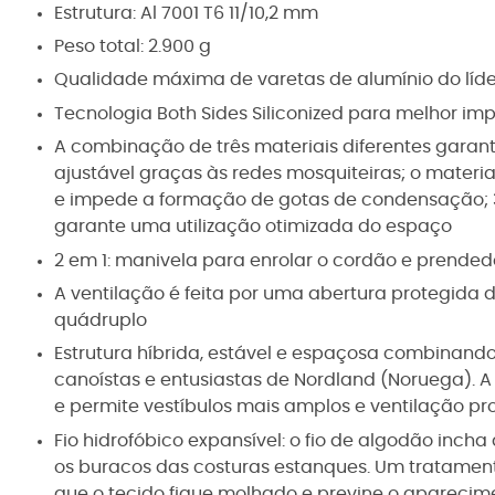
Estrutura: Al 7001 T6 11/10,2 mm
Peso total: 2.900 g
Qualidade máxima de varetas de alumínio do líd
Tecnologia Both Sides Siliconized para melhor im
A combinação de três materiais diferentes garant
ajustável graças às redes mosquiteiras; o materi
e impede a formação de gotas de condensação; 3
garante uma utilização otimizada do espaço
2 em 1: manivela para enrolar o cordão e prended
A ventilação é feita por uma abertura protegida 
quádruplo
Estrutura híbrida, estável e espaçosa combinand
canoístas e entusiastas de Nordland (Noruega). 
e permite vestíbulos mais amplos e ventilação p
Fio hidrofóbico expansível: o fio de algodão inc
os buracos das costuras estanques. Um tratamen
que o tecido fique molhado e previne o apareci