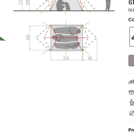
6
IV
Co
Pr