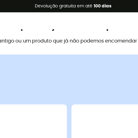
s de verão 🔥 -5% EXTRA a partir de 2 produtos* com o códig
Devolução gratuita em até
100 dias
Este produto já não está disponível
antigo ou um produto que já não podemos encomendar a