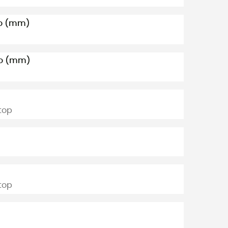
to (mm)
lo (mm)
top
top