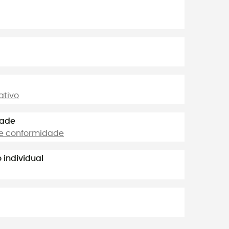
ativo
dade
de conformidade
individual