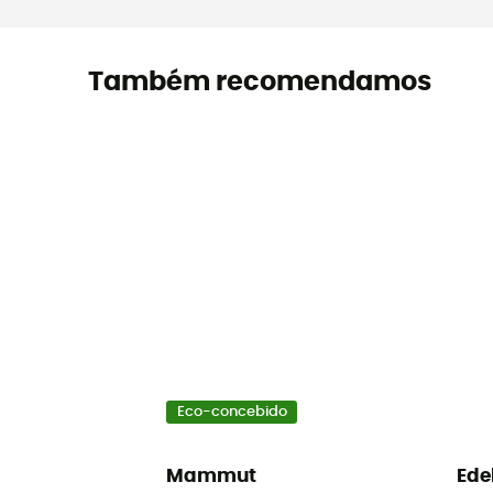
Também recomendamos
Eco-concebido
Mammut
Ede