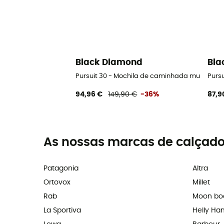
Black Diamond
Bla
Pursuit 30 - Mochila de caminhada mulher
Purs
94,96 €
149,90 €
-36%
87,9
As nossas marcas de calçado
Patagonia
Altra
Ortovox
Millet
Rab
Moon bo
La Sportiva
Helly Ha