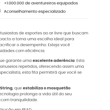
+1.000.000 de aventureiros equipados
Aconselhamento especializado
ntusiastas de esportes ao ar livre que buscam
pacto a torna uma escolha ideal para
crificar o desempenho. Esteja você
sidades com eficiência.
ue garante uma
excelente aderência
. Esta
manuseios repetidos, oferecendo assim uma
specialista, esta fita permitirá que você se
String
, que
estabiliza o mosquetão
cnologia prolonga a vida útil do seu
 com tranquilidade.
strução em PEAD.