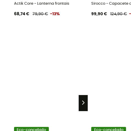
Actik Core - Lanterna frontais
Sirocco - Capacete 
68,74 €
79,90 €
-13%
99,90 €
124,90 €
Eco-concebido
Eco-concebido