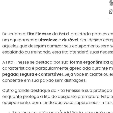
Descubra a
Fita Finesse
da
Petzl
, projetada para os e
um equipamento
ultraleve
e
durável
. Seu design com
aqueles que desejam otimizar seu equipamento sem sa
escalando ou treinando, esta fita atenderá suas neces
A Fita Finesse se destaca por sua
forma ergonômica
q
característica é particularmente apreciada durante 
pegada segura e confortável
. Seja você iniciante ou e
concentre em sua paixão sem distrações.
Outro grande destaque da Fita Finesse é sua proteção
enquanto protege a fita do desgaste prematuro. Esta te
equipamento, permitindo que você supere seus limites
Excelente relação peso/resistência, graças à con