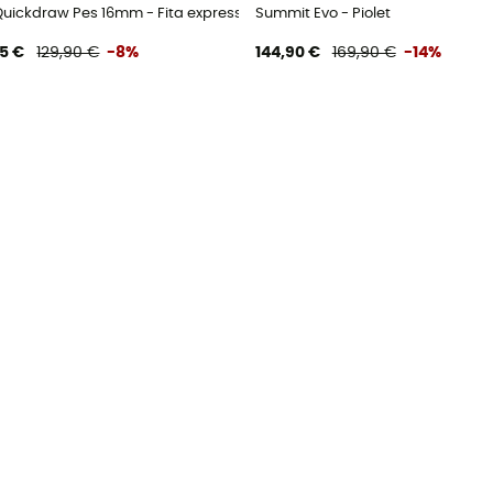
o
Quickdraw Pes 16mm - Fita expresso
Summit Evo - Piolet
55 €
129,90 €
-8%
144,90 €
169,90 €
-14%