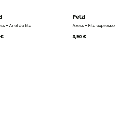
zl
Petzl
ss - Anel de fita
Axess - Fita expresso
 €
3,90 €