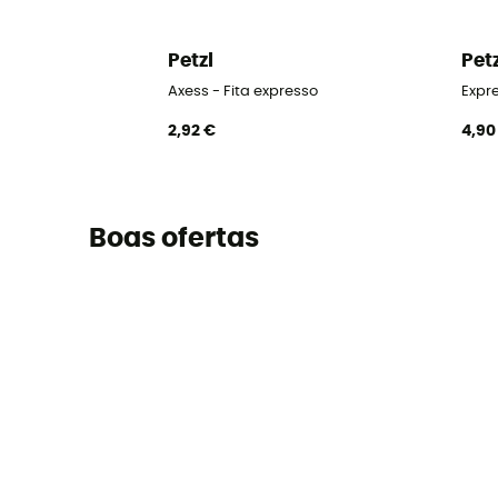
Petzl
Pet
Axess - Fita expresso
Expre
2,92 €
4,90
Boas ofertas