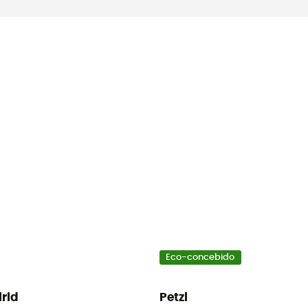
Eco-concebido
lrid
Petzl