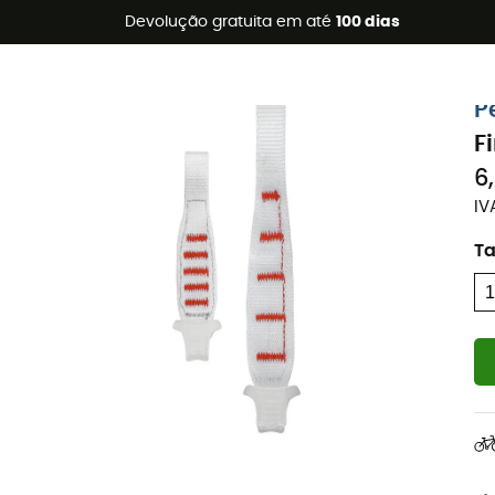
s de verão 🔥 -5% EXTRA a partir de 2 produtos* com o códig
Devolução gratuita em até
100 dias
P
F
6
IV
T