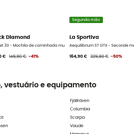
Segunda mão
ck Diamond
La Sportiva
uit 30 - Mochila de caminhada mulher
Aequilibrium ST GTX - Seconde m
0 €
149,90 €
-41%
164,90 €
329,90 €
-50%
, vestuário e equipamento
Fjällräven
Columbia
ot
Scarpa
nsen
Vaude