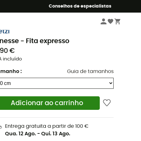
o Summer5
Conselhos de especialistas
Escalada
Equipamento
Fitas expresso
etzl
inesse - Fita expresso
,90 €
A incluído
amanho
:
Guia de tamanhos
Adicionar ao carrinho
Entrega gratuita a partir de 100 €
Qua. 12 Ago.
-
Qui. 13 Ago.