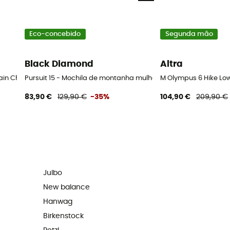
Eco-concebido
Segunda mão
Black Diamond
Altra
ain Chaussures alpinisme homme - Black - 43.5
Pursuit 15 - Mochila de montanha mulher
M Olympus 6 Hike Lo
83,90 €
129,90 €
-35%
104,90 €
209,90 €
Julbo
New balance
Hanwag
Birkenstock