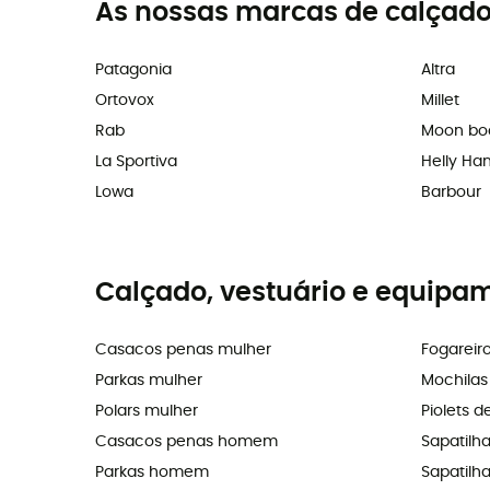
As nossas marcas de calçado
Patagonia
Altra
Ortovox
Millet
Rab
Moon bo
La Sportiva
Helly Ha
Lowa
Barbour
Calçado, vestuário e equipa
Casacos penas mulher
Fogareir
Parkas mulher
Mochila
Polars mulher
Piolets d
Casacos penas homem
Sapatilh
Parkas homem
Sapatilhas