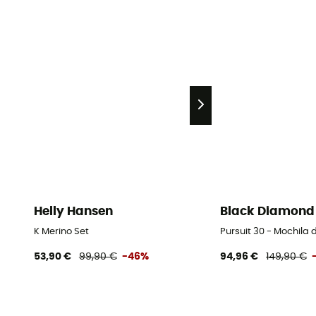
Helly Hansen
Black Diamond
K Merino Set
Pursuit 30 - Mochil
53,90 €
99,90 €
-46%
94,96 €
149,90 €