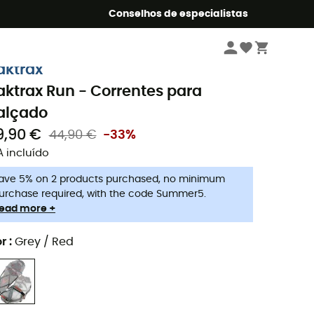
o Summer5
Conselhos de especialistas
Caminhada
Acessórios caminhada
aktrax
aktrax Run - Correntes para
alçado
9,90 €
44,90 €
-33%
A incluído
ave 5% on 2 products purchased, no minimum
urchase required, with the code Summer5.
ead more +
r
:
Grey / Red