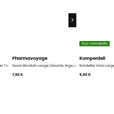
Eco-concebido
Pharmavoyage
Komperdell
r 7 cm Blister
Savon Bio Multi-usage (douche, linge, vaisselle)
Rondelles Vario Large
7,90 €
5,90 €