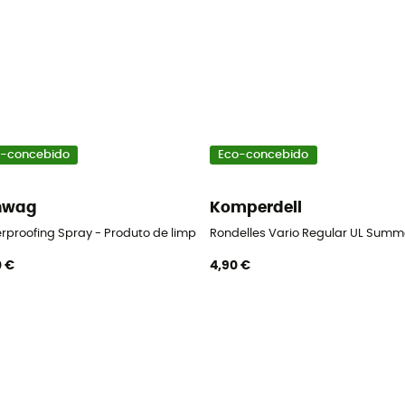
-concebido
Eco-concebido
nwag
Komperdell
rproofing Spray - Produto de limpeza para calçado
Rondelles Vario Regular UL Summe
0 €
4,90 €