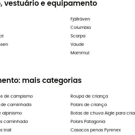
, vestuário e equipamento
Fjällräven
Columbia
ot
Scarpa
nsen
Vaude
Mammut
mento: mais categorias
os de campismo
Roupa de criança
s de caminhada
Polars de criança
e alpinismo
Botas de chuva Aigle para cri
as caminhada
Polars Patagonia
 trail
Casacos penas Pyrenex