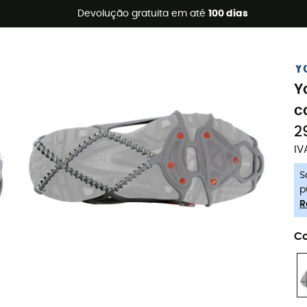
s de verão 🔥 -5% EXTRA a partir de 2 produtos* com o códig
Devolução gratuita em até
100 dias
-5% Extra - Code Summer5
Y
Y
c
2
IV
S
p
R
Co