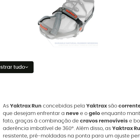
strar tudo
As
Yaktrax Run
concebidas pela
Yaktrax
são
corrent
que desejam enfrentar a
neve
e o
gelo
enquanto mantêm
fato, graças à combinação de
cravos removíveis
e bo
aderência imbatível de 360°. Além disso, as
Yaktrax R
resistente, pré-moldadas na ponta para um ajuste per