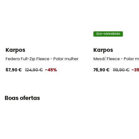
Eco-concebido
Karpos
Karpos
Federa Full-Zip Fleece - Polar mulher
Mesdi' Fleece - Polar 
67,90 €
124,90 €
-45%
76,90 €
119,90 €
-3
Boas ofertas