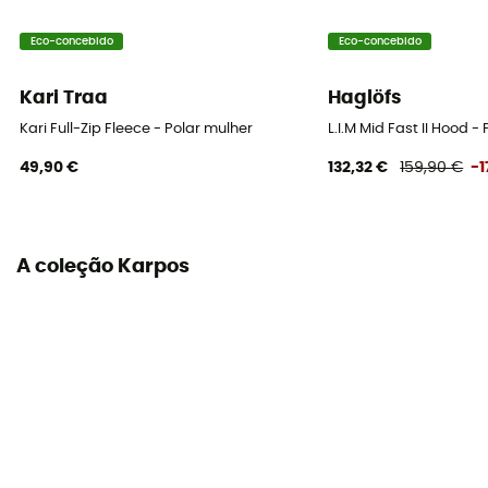
Eco-concebido
Eco-concebido
Kari Traa
Haglöfs
Kari Full-Zip Fleece - Polar mulher
L.I.M Mid Fast II Hood -
49,90 €
132,32 €
159,90 €
-
A coleção Karpos