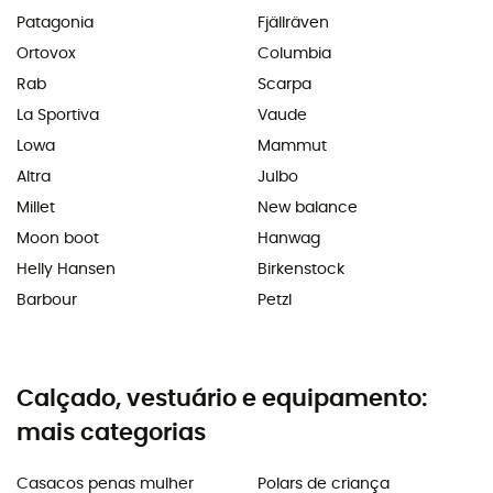
Patagonia
Fjällräven
Ortovox
Columbia
Rab
Scarpa
La Sportiva
Vaude
Lowa
Mammut
Altra
Julbo
Millet
New balance
Moon boot
Hanwag
Helly Hansen
Birkenstock
Barbour
Petzl
Calçado, vestuário e equipamento:
mais categorias
Casacos penas mulher
Polars de criança