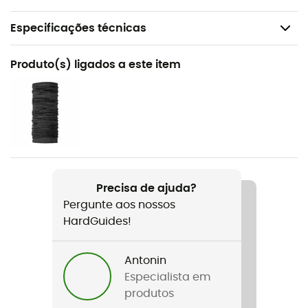
Especificações técnicas
Recomendado para
Produto(s) ligados a este item
Caminhada / Escalada em bloco / Ski de montanha /
Alpinismo
Género
Mulher
Peso
Precisa de ajuda?
329 g
Pergunte aos nossos
HardGuides!
Nome do produto
Odle Fleece
Antonin
Corte
Especialista em
Ajustada
produtos