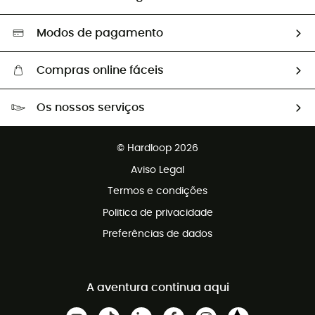
Segunda mão
Seleção eco-responsável
Modos de pagamento
Compras online fáceis
Portes grátis a partir de 100 €
Os nossos serviços
Devoluções gratuitas em 100 dias
Vendas para grupos e clubes
Apoio ao cliente gratuito
© Hardloop 2026
Programa de afiliados
Aviso Legal
Termos e condições
Politica de privacidade
Preferências de dados
A aventura continua aqui