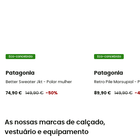
Eco-concebido
Eco-concebido
Patagonia
Patagonia
Better Sweater Jkt - Polar mulher
Retro Pile Marsupial - 
74,90 €
149,90 €
-50%
89,90 €
149,90 €
-
As nossas marcas de calçado,
vestuário e equipamento