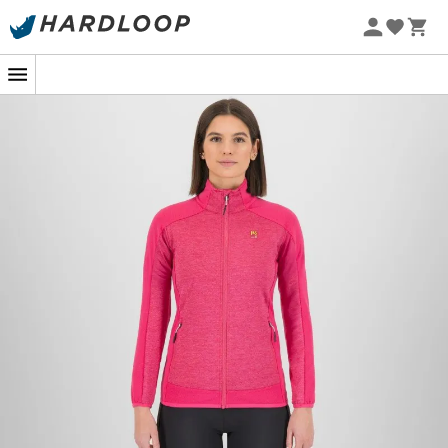
Promoções de verão 🔥 -5% EXTRA a partir de 2 produtos*
com o código Summer5
-5% Extra - Code Summer5