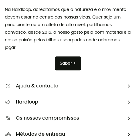
Na Hardloop, acreditamos que a natureza e o movimento
devem estar no centro das nossas vidas. Quer seja um
principiante ou um atleta de alto nível, partilhamos
convosco, desde 2015, o nosso gosto pelo bom material e a
nossa paixão pelos trilhos escarpados onde adoramos
jogar.
Saber +
Ajuda & contacto
Seguir a minha encomenda
Hardloop
Devoluções e reembolsos
Sobre Hardloop
Guia de tamanhos
Os nossos compromissos
HardGuides
Perguntas frequentes
A nossa pegada
Os nossos embaixadores
Métodos de entrega
Trocas & Devoluções