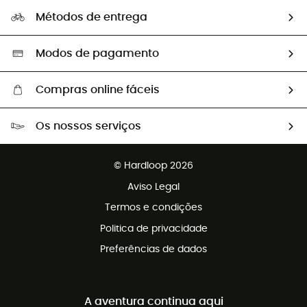
A nossa pegada
Os nossos embaixadores
Métodos de entrega
Trocas & Devoluções
Segunda mão
Seleção eco-responsável
Modos de pagamento
Compras online fáceis
Portes grátis a partir de 100 €
Os nossos serviços
Devoluções gratuitas em 100 dias
Vendas para grupos e clubes
Apoio ao cliente gratuito
© Hardloop 2026
Programa de afiliados
Aviso Legal
Termos e condições
Politica de privacidade
Preferências de dados
A aventura continua aqui