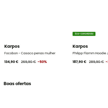
Eco-concebido
Karpos
Karpos
Focobon - Casaco penas mulher
Philipp Flamm Hoodie 
134,90 €
269,90 €
-50%
187,90 €
289,90 €
-
Boas ofertas