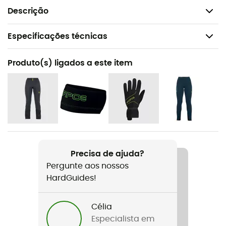
Axilas: 94% poliéster 6% elastano
Descrição
Especificações técnicas
Recomendado para
Produto(s) ligados a este item
Ski de montanha / Alpinismo / Ski-alpinismo
Género
Mulher
Peso
355 g
Precisa de ajuda?
Pergunte aos nossos
Nome do produto
HardGuides!
Alagna Down Jacket
Impermeabilidade
Célia
Sim
Especialista em