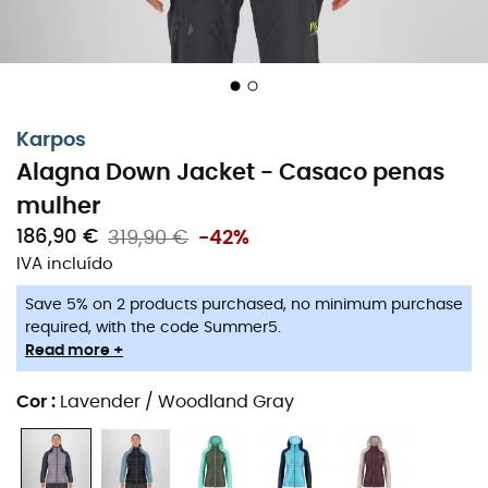
Karpos
Alagna Down Jacket - Casaco penas
mulher
186,90 €
319,90 €
-42%
IVA incluído
Save 5% on 2 products purchased, no minimum purchase
Para as aventureiras prontas para enfrentar o frio, o
required, with the code Summer5.
casaco Alagna Down Jacket
para
mulher
é o seu
Read more +
aliado ideal. Quer você esteja partindo para uma
caminhada de inverno ou descendo as encostas
Cor
:
Lavender / Woodland Gray
cobertas de neve, este casaco envolve você em calor e
conforto graças ao seu isolamento de penas de pato.
Quem disse que não se pode ficar aquecida com estilo?