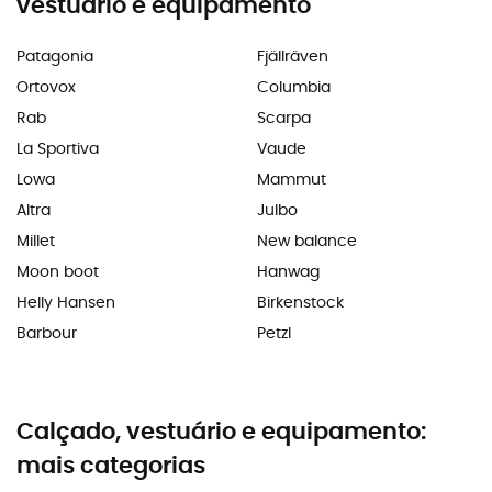
vestuário e equipamento
Patagonia
Fjällräven
Ortovox
Columbia
Rab
Scarpa
La Sportiva
Vaude
Lowa
Mammut
Altra
Julbo
Millet
New balance
Moon boot
Hanwag
Helly Hansen
Birkenstock
Barbour
Petzl
Calçado, vestuário e equipamento:
mais categorias