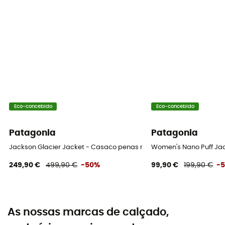
Eco-concebido
Eco-concebido
Patagonia
Patagonia
Jackson Glacier Jacket - Casaco penas mulher
Women's Nano Puff Ja
249,90 €
499,90 €
-50%
99,90 €
199,90 €
-
As nossas marcas de calçado,