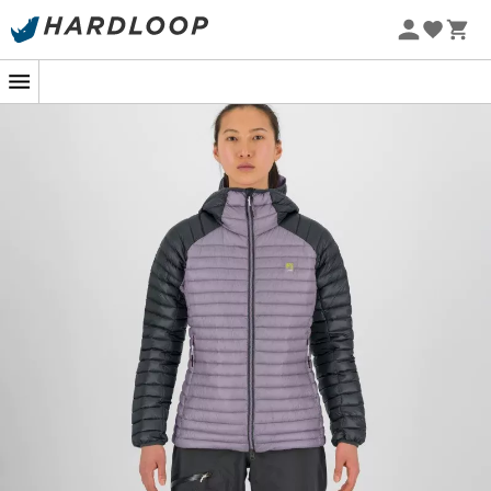
Promoções de verão 🔥 -5% EXTRA a partir de 2 produtos*
com o código Summer5
-5% Extra - Code Summer5