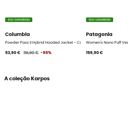
Eco-concebido
Eco-concebido
Columbia
Patagonia
Powder Pass II Hybrid Hooded Jacket - Casaco penas mulher
Women's Nano Puff Ves
53,90 €
119,90 €
-55%
159,90 €
A coleção Karpos