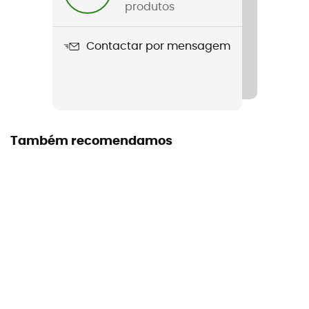
produtos
Capuz
Sim
Contactar por mensagem
Bolsos
2 bolsos
Isolamento
Também recomendamos
Isolamento sintético
Material
100% Polyamide