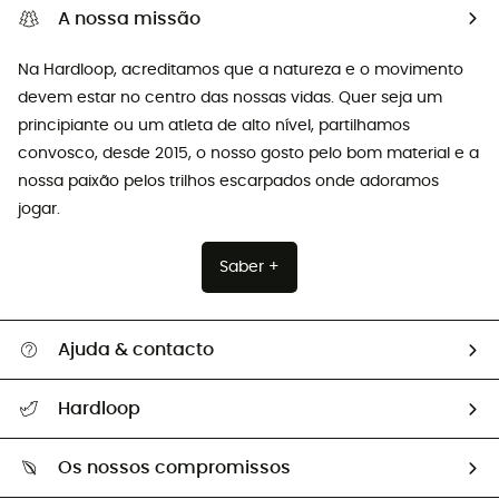
A nossa missão
Na Hardloop, acreditamos que a natureza e o movimento
devem estar no centro das nossas vidas. Quer seja um
principiante ou um atleta de alto nível, partilhamos
convosco, desde 2015, o nosso gosto pelo bom material e a
nossa paixão pelos trilhos escarpados onde adoramos
jogar.
Saber +
Ajuda & contacto
Seguir a minha encomenda
Hardloop
Devoluções e reembolsos
Sobre Hardloop
Guia de tamanhos
Os nossos compromissos
HardGuides
Perguntas frequentes