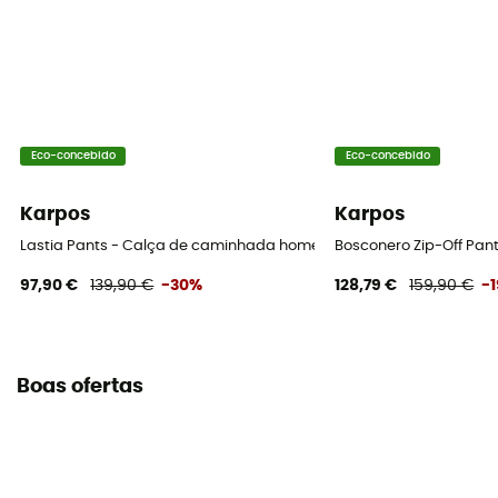
Eco-concebido
Eco-concebido
Karpos
Karpos
Lastia Pants - Calça de caminhada homem
Bosconero Zip-Off Pan
97,90 €
139,90 €
-30%
128,79 €
159,90 €
-
Boas ofertas