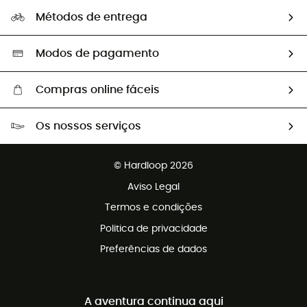
A nossa pegada
Os nossos embaixadores
Métodos de entrega
Trocas & Devoluções
Segunda mão
Seleção eco-responsável
Modos de pagamento
Compras online fáceis
Portes grátis a partir de 100 €
Os nossos serviços
Devoluções gratuitas em 100 dias
Vendas para grupos e clubes
Apoio ao cliente gratuito
© Hardloop 2026
Programa de afiliados
Aviso Legal
Termos e condições
Politica de privacidade
Preferências de dados
A aventura continua aqui