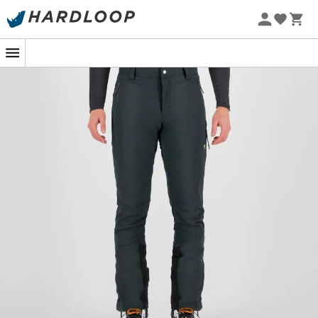
Promoções de verão 🔥 -5% EXTRA a partir de 2 produtos*
com o código Summer5
-5% Extra - Code Summer5
A
Calça San Martino
é uma
calça de caminhada