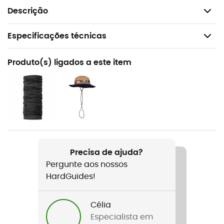
Peso: 430 g
Descrição
Especificações técnicas
Recomendado para
Produto(s) ligados a este item
Caminhada / Ski de montanha / Trekking / O dia a dia
Género
Homem
Peso
430 g
Precisa de ajuda?
Pergunte aos nossos
Nome do produto
HardGuides!
San Martino Pant
Impermeabilidade
Célia
Water-repellent
Especialista em