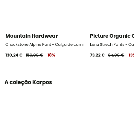
Mountain Hardwear
Picture Organic 
Chockstone Alpine Pant - Calça de caminhada homem
Lenu Strech Pants - 
130,24 €
159,90 €
-18%
73,22 €
84,90 €
-13
A coleção Karpos