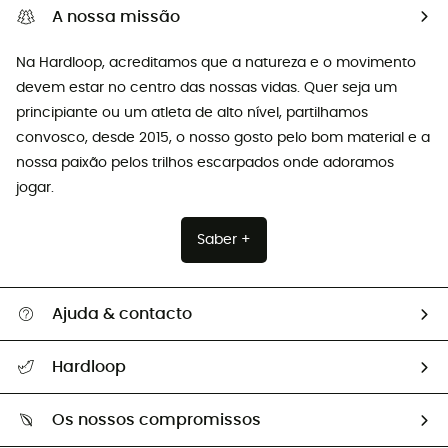
A nossa missão
Na Hardloop, acreditamos que a natureza e o movimento
devem estar no centro das nossas vidas. Quer seja um
principiante ou um atleta de alto nível, partilhamos
convosco, desde 2015, o nosso gosto pelo bom material e a
nossa paixão pelos trilhos escarpados onde adoramos
jogar.
Saber +
Ajuda & contacto
Seguir a minha encomenda
Hardloop
Devoluções e reembolsos
Sobre Hardloop
Guia de tamanhos
Os nossos compromissos
HardGuides
Perguntas frequentes