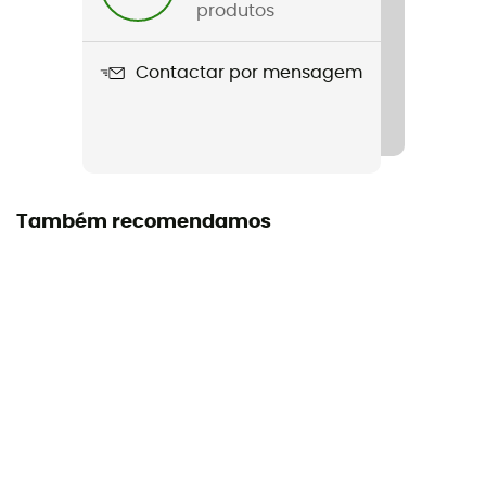
produtos
Bolsos
4 pockets
Contactar por mensagem
Materiais
2 K-Stretch mesh
Polainas para neve
Também recomendamos
Sim