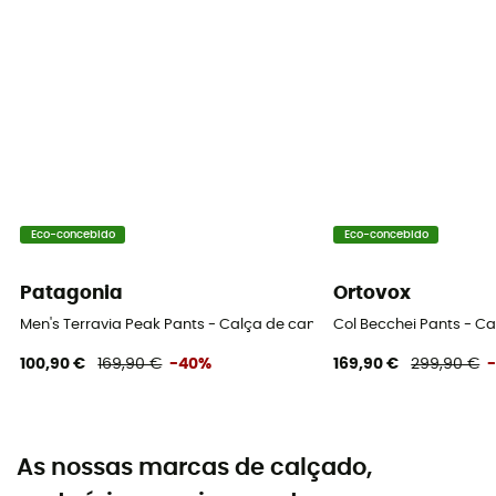
Eco-concebido
Eco-concebido
Patagonia
Ortovox
Men's Terravia Peak Pants - Calça de caminhada homem
Col Becchei Pants - C
100,90 €
169,90 €
-40%
169,90 €
299,90 €
As nossas marcas de calçado,