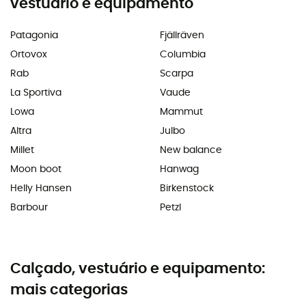
vestuário e equipamento
Patagonia
Fjällräven
Ortovox
Columbia
Rab
Scarpa
La Sportiva
Vaude
Lowa
Mammut
Altra
Julbo
Millet
New balance
Moon boot
Hanwag
Helly Hansen
Birkenstock
Barbour
Petzl
Calçado, vestuário e equipamento:
mais categorias