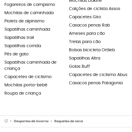
Mochilas Dakine
Fogareiros de campismo
Calções de ciclista Assos
Mochilas de caminhada
Capacetes Giro
Piolets de alpinismo
Casacos penas Rab
Sapatilhas caminhada
Arneses para cão
Sapatilhas trail
Trelas para cão
Sapatilhas corrida
Bolsas bicicleta Ortlieb
Pés de gato
Sapatilhas Altra
Sapatilhas caminhada de
Golas Buff
criança
Capacetes de ciclismo Abus
Capacetes de ciclismo
Casacos penas Patagonia
Mochilas porta-bebé
Roupa de criança
Desportos de Inverno
Raquetes de neve