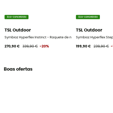
Eco-concebido
Eco-concebido
TSL Outdoor
TSL Outdoor
Symbioz Hyperflex Instinct - Raquete de neve
Symbioz Hyperflex Step
270,90 €
339,90 €
-20%
199,90 €
239,90 €
-
Boas ofertas