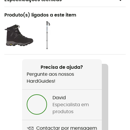
Recomendado para
Produto(s) ligados a este item
Raquetes de neve
Peso
955 g
Nome do produto
Symbioz Hyperflex Adjust
Precisa de ajuda?
Pergunte aos nossos
Tecnologias utilizadas
HardGuides!
Lateral Adjust - Lock Adjustment - Hyperflex Concept
- Boa® Fit System
David
Peso do par
Especialista em
1 910 g
produtos
Etiqueta
Contactar por mensagem