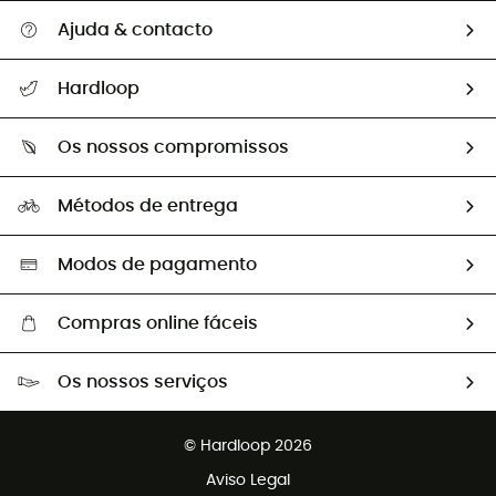
Ajuda & contacto
Seguir a minha encomenda
Hardloop
Devoluções e reembolsos
Sobre Hardloop
Guia de tamanhos
Os nossos compromissos
HardGuides
Perguntas frequentes
A nossa pegada
Os nossos embaixadores
Métodos de entrega
Trocas & Devoluções
Segunda mão
Seleção eco-responsável
Modos de pagamento
Compras online fáceis
Portes grátis a partir de 100 €
Os nossos serviços
Devoluções gratuitas em 100 dias
Vendas para grupos e clubes
Apoio ao cliente gratuito
© Hardloop 2026
Programa de afiliados
Aviso Legal