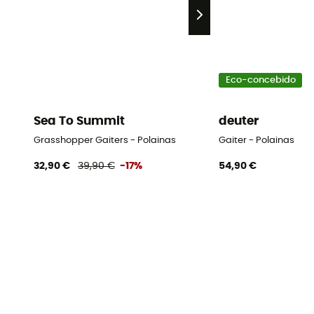
Eco-concebido
Sea To Summit
deuter
Grasshopper Gaiters - Polainas
Gaiter - Polainas
32,90 €
39,90 €
-17%
54,90 €