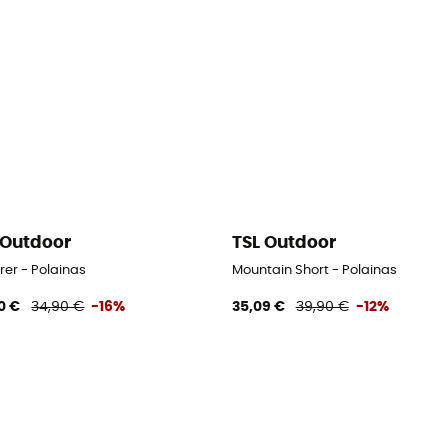
 Outdoor
TSL Outdoor
rer - Polainas
Mountain Short - Polainas
0 €
34,90 €
-16%
35,09 €
39,90 €
-12%