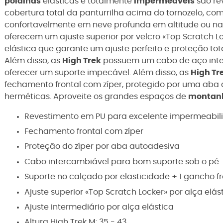
polainas
elásticas e
totalmente
impermeáveis
são re
cobertura total da panturrilha acima do tornozelo, com
confortavelmente em neve profunda em altitude ou na
oferecem um ajuste superior por velcro
«Top Scratch Lo
elástica que garante um ajuste perfeito e proteção tot
Além disso, as
High Trek
possuem um cabo de aço inte
oferecer um suporte impecável.
Além disso, as
High Tr
fechamento frontal com zíper, protegido por uma aba 
herméticas. Aproveite os grandes espaços de
montan
Revestimento em PU para excelente impermeabil
Fechamento frontal com zíper
Proteção do zíper por aba autoadesiva
Cabo intercambiável para bom suporte sob o pé
Suporte no calçado por elasticidade + 1 gancho fr
Ajuste superior «Top Scratch Locker» por alça elá
Ajuste intermediário por alça elástica
Altura
High Trek M: 35 - 43