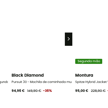
Segunda mão
Black Diamond
Montura
gunda mão Calça mulher - Azul
Pursuit 30 - Mochila de caminhada mulher
Spitze Hybrid Jacke
94,96 €
149,90 €
-36%
95,00 €
228,90 €