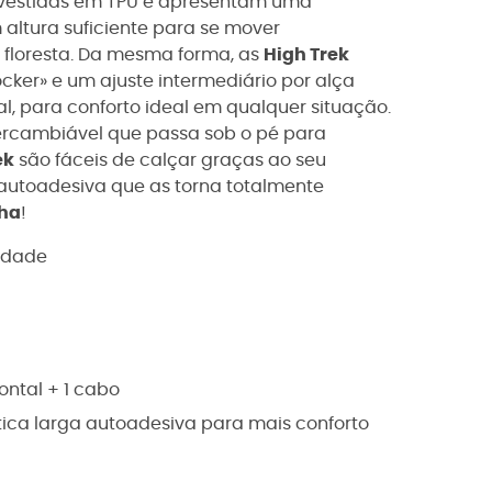
vestidas em TPU e apresentam uma
 altura suficiente para se mover
 floresta. Da mesma forma, as
High Trek
cker» e um ajuste intermediário por alça
al, para conforto ideal em qualquer situação.
rcambiável que passa sob o pé para
ek
são fáceis de calçar graças ao seu
autoadesiva que as torna totalmente
ha
!
idade
ontal + 1 cabo
stica larga autoadesiva para mais conforto