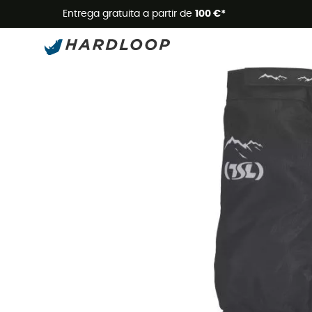
Promoçõe
Entrega gratuita a partir de
100 €*