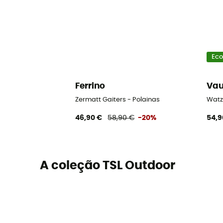
Eco
Ferrino
Va
Zermatt Gaiters - Polainas
Watz
46,90 €
58,90 €
-20%
54,9
A coleção TSL Outdoor