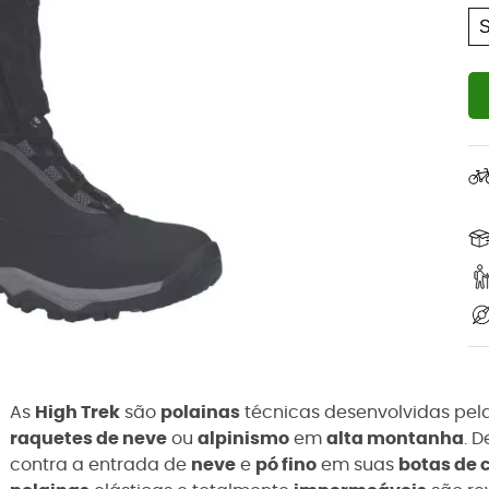
As
High Trek
são
polainas
técnicas desenvolvidas pe
raquetes de neve
ou
alpinismo
em
alta montanha
. D
contra a entrada de
neve
e
pó fino
em suas
botas de