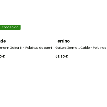
-concebido
ude
Ferrino
mann Gaiter III - Polainas de caminhada
Gaiters Zermatt Cable - Polainas
0 €
63,90 €