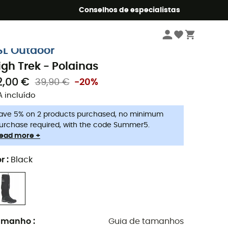
o Summer5
Conselhos de especialistas
Caminhada
Roupa de chuva
Polainas
SL Outdoor
igh Trek - Polainas
2,00 €
39,90 €
-20%
A incluído
ave 5% on 2 products purchased, no minimum
urchase required, with the code Summer5.
ead more +
r
:
Black
amanho
:
Guia de tamanhos