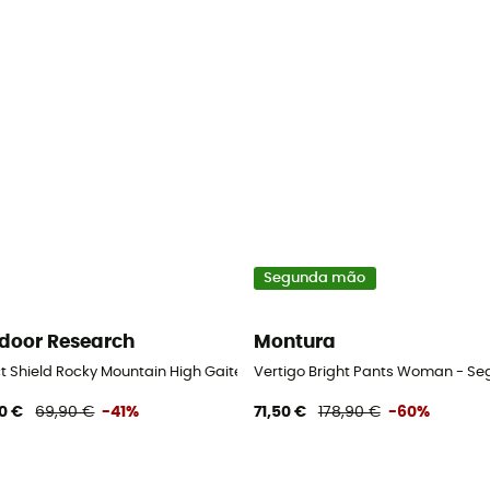
Segunda mão
door Research
Montura
t Shield Rocky Mountain High Gaiters - Polainas
Vertigo Bright Pants Woman - Se
0 €
69,90 €
-41%
71,50 €
178,90 €
-60%