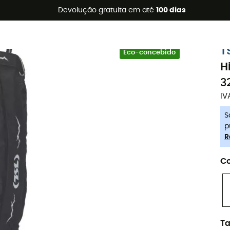
s de verão 🔥 -5% EXTRA a partir de 2 produtos* com o códig
Devolução gratuita em até
100 dias
-5% Extra - Code Summer5
T
Eco-concebido
H
3
IV
S
p
R
Co
T