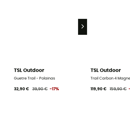
TSL Outdoor
TSL Outdoor
Guetre Trail - Polainas
Trail Carbon 4 Magnet
32,90 €
39,90 €
-17%
119,90 €
159,90 €