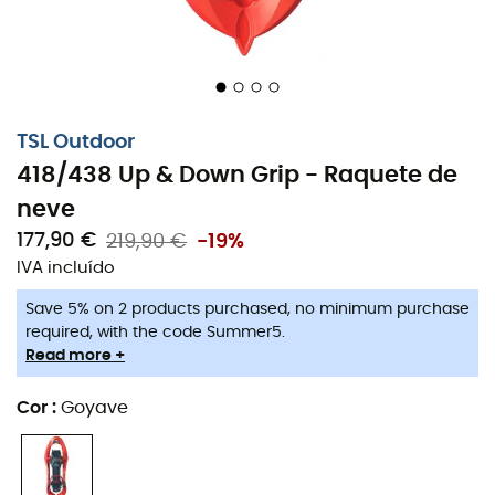
Grampos: 2 x 6 + 2 x 2 grampos intercambiáveis
em aço,
Garras laterais,
Tamanhos: 35 a 46,
Dimensões: 57,5 x 21 cm (TSL 418), 64 x 22,5 cm (TSL
TSL Outdoor
438),
418/438 Up & Down Grip - Raquete de
Peso do usuário: 40 a 80 kg (TSL 418), 60 a 120 kg
neve
(TSL 438),
177,90 €
219,90 €
-19%
Peso das raquetes: 960 g x 2 (TSL 418), 1 030 g x 2
IVA incluído
(TSL 438).
Save 5% on 2 products purchased, no minimum purchase
Tecnologias utilizadas
:
required, with the code Summer5.
Read more +
Up & Down System :
Trata-se de um sistema que
permite reduzir os efeitos da inclinação e melhora
Cor
:
Goyave
consideravelmente o conforto da caminhada. Em
subida, o calço eleva o calcanhar, alivia a panturrilha e
permite um apoio com máxima aderência. Em posição