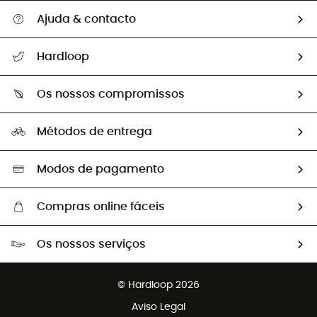
Ajuda & contacto
Seguir a minha encomenda
Hardloop
Devoluções e reembolsos
Sobre Hardloop
Guia de tamanhos
Os nossos compromissos
HardGuides
Perguntas frequentes
A nossa pegada
Os nossos embaixadores
Métodos de entrega
Trocas & Devoluções
Segunda mão
Seleção eco-responsável
Modos de pagamento
Compras online fáceis
Portes grátis a partir de 100 €
Os nossos serviços
Devoluções gratuitas em 100 dias
Vendas para grupos e clubes
Apoio ao cliente gratuito
© Hardloop 2026
Programa de afiliados
Aviso Legal