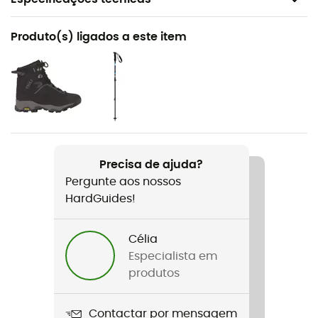
Recomendado para
Produto(s) ligados a este item
Raquetes de neve
Género
Homem / Mulher
Nome do produto
418/438 Up & Down Grip
Precisa de ajuda?
Pergunte aos nossos
Etiqueta
HardGuides!
Ecomaterial / Origem Europeia Garantida
Célia
Especialista em
produtos
Contactar por mensagem