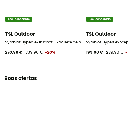
Eco-concebido
Eco-concebido
TSL Outdoor
TSL Outdoor
Symbioz Hyperflex Instinct - Raquete de neve
Symbioz Hyperflex Step
270,90 €
339,90 €
-20%
199,90 €
239,90 €
-
Boas ofertas