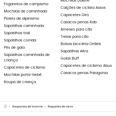
Mochilas Dakine
Fogareiros de campismo
Calções de ciclista Assos
Mochilas de caminhada
Capacetes Giro
Piolets de alpinismo
Casacos penas Rab
Sapatilhas caminhada
Arneses para cão
Sapatilhas trail
Trelas para cão
Sapatilhas corrida
Bolsas bicicleta Ortlieb
Pés de gato
Sapatilhas Altra
Sapatilhas caminhada de
Golas Buff
criança
Capacetes de ciclismo Abus
Capacetes de ciclismo
Casacos penas Patagonia
Mochilas porta-bebé
Roupa de criança
Desportos de Inverno
Raquetes de neve