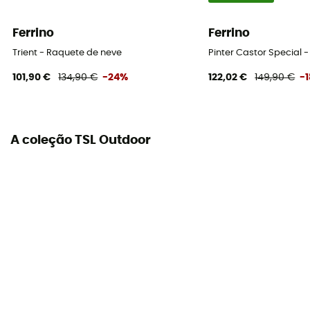
Ferrino
Ferrino
Trient - Raquete de neve
Pinter Castor Special 
101,90 €
134,90 €
-24%
122,02 €
149,90 €
-
A coleção TSL Outdoor